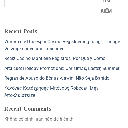
TÌM
KIẾM
Recent Posts
Warum die Dudespin Casino Registrierung hängt: Häufige
Verzögerungen und Lösungen
Realz Casino Mantiene Registros: Por Qué y Cómo
Arcticbet Holiday Promotions: Christmas, Easter, Summer
Regras de Abuso do Bônus Alawin: Não Seja Banido
Κανόνες Κατάχρησης Μπόνους Robocat: Μην
Αποκλειστείτε
Recent Comments
Không có bình luận nào để hiển thị.