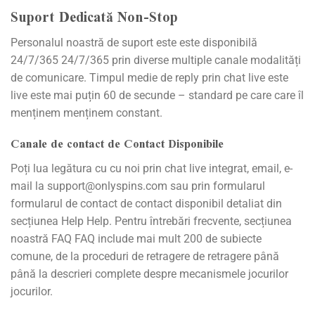
Suport Dedicată Non-Stop
Personalul noastră de suport este este disponibilă
24/7/365 24/7/365 prin diverse multiple canale modalități
de comunicare. Timpul medie de reply prin chat live este
live este mai puțin 60 de secunde – standard pe care care îl
menținem menținem constant.
Canale de contact de Contact Disponibile
Poți lua legătura cu cu noi prin chat live integrat, email, e-
mail la support@onlyspins.com sau prin formularul
formularul de contact de contact disponibil detaliat din
secțiunea Help Help. Pentru întrebări frecvente, secțiunea
noastră FAQ FAQ include mai mult 200 de subiecte
comune, de la proceduri de retragere de retragere până
până la descrieri complete despre mecanismele jocurilor
jocurilor.