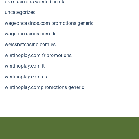
uk-musicians-wanted.co.uk
uncategorized
wageoncasinos.com promotions generic
wageoncasinos.com-de
weissbetcasino.com es
wintinoplay.com fr promotions
wintinoplay.com it
wintinoplay.com-cs
wintinoplay.comp romotions generic