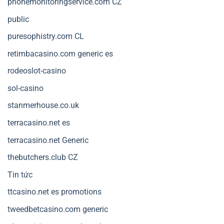
phonemonitoringservice.com CZ
public
puresophistry.com CL
retimbacasino.com generic es
rodeoslot-casino
sol-casino
stanmerhouse.co.uk
terracasino.net es
terracasino.net Generic
thebutchers.club CZ
Tin tức
ttcasino.net es promotions
tweedbetcasino.com generic