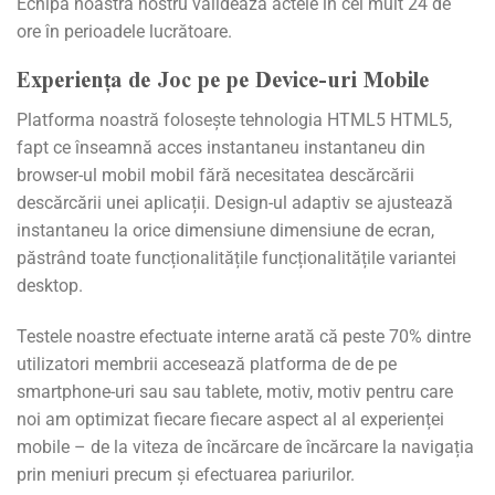
Echipa noastră nostru validează actele în cel mult 24 de
ore în perioadele lucrătoare.
Experiența de Joc pe pe Device-uri Mobile
Platforma noastră folosește tehnologia HTML5 HTML5,
fapt ce înseamnă acces instantaneu instantaneu din
browser-ul mobil mobil fără necesitatea descărcării
descărcării unei aplicații. Design-ul adaptiv se ajustează
instantaneu la orice dimensiune dimensiune de ecran,
păstrând toate funcționalitățile funcționalitățile variantei
desktop.
Testele noastre efectuate interne arată că peste 70% dintre
utilizatori membrii accesează platforma de de pe
smartphone-uri sau sau tablete, motiv, motiv pentru care
noi am optimizat fiecare fiecare aspect al al experienței
mobile – de la viteza de încărcare de încărcare la navigația
prin meniuri precum și efectuarea pariurilor.