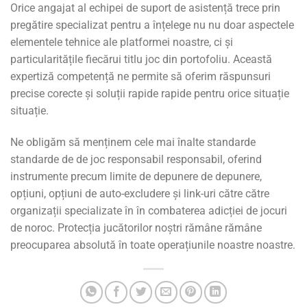
Orice angajat al echipei de suport de asistență trece prin
pregătire specializat pentru a înțelege nu nu doar aspectele
elementele tehnice ale platformei noastre, ci și
particularitățile fiecărui titlu joc din portofoliu. Această
expertiză competență ne permite să oferim răspunsuri
precise corecte și soluții rapide rapide pentru orice situație
situație.
Ne obligăm să menținem cele mai înalte standarde
standarde de de joc responsabil responsabil, oferind
instrumente precum limite de depunere de depunere,
opțiuni, opțiuni de auto-excludere și link-uri către către
organizații specializate în în combaterea adicției de jocuri
de noroc. Protecția jucătorilor noștri rămâne rămâne
preocuparea absolută în toate operațiunile noastre noastre.