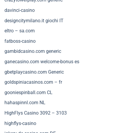
davinci-casino
designcitymilano.it giochi IT
eltro – sa.com
fatboss-casino
gambidcasino.com generic
ganecasino.com welcome-bonus es
gbetplaycasino.com Generic
goldspiniacasinos.com – fr
gooniespinball.com CL
hahaspinnl.com NL
HighFlys Casino 3092 – 3103
highflys-casino