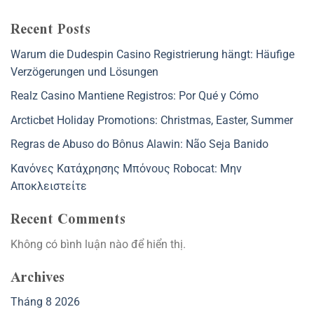
Recent Posts
Warum die Dudespin Casino Registrierung hängt: Häufige
Verzögerungen und Lösungen
Realz Casino Mantiene Registros: Por Qué y Cómo
Arcticbet Holiday Promotions: Christmas, Easter, Summer
Regras de Abuso do Bônus Alawin: Não Seja Banido
Κανόνες Κατάχρησης Μπόνους Robocat: Μην
Αποκλειστείτε
Recent Comments
Không có bình luận nào để hiển thị.
Archives
Tháng 8 2026