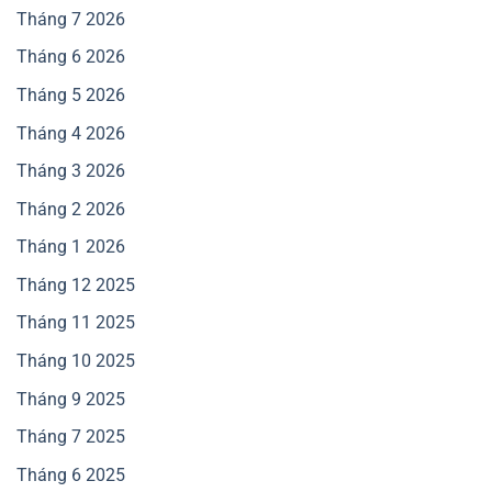
Tháng 7 2026
Tháng 6 2026
Tháng 5 2026
Tháng 4 2026
Tháng 3 2026
Tháng 2 2026
Tháng 1 2026
Tháng 12 2025
Tháng 11 2025
Tháng 10 2025
Tháng 9 2025
Tháng 7 2025
Tháng 6 2025