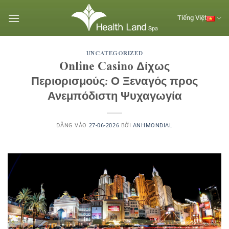
Bỏ
qua
Tiếng Việt
nội
dung
UNCATEGORIZED
Online Casino Δίχως
Περιορισμούς: Ο Ξεναγός προς
Ανεμπόδιστη Ψυχαγωγία
ĐĂNG VÀO
27-06-2026
BỞI
ANHMONDIAL