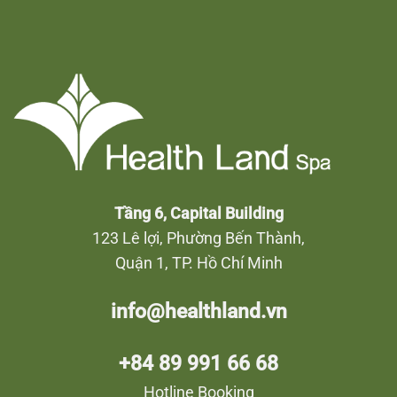
Tầng 6, Capital Building
123 Lê lợi, Phường Bến Thành,
Quận 1, TP. Hồ Chí Minh
info@healthland.vn
+84 89 991 66 68
Hotline Booking