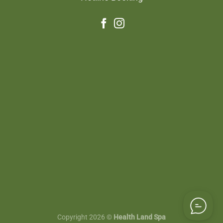
Copyright 2026 ©
Health Land Spa