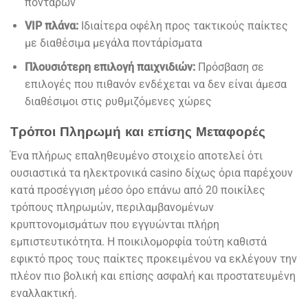
ποντάρων
VIP πλάνα:
Ιδιαίτερα οφέλη προς τακτικούς παίκτες
με διαθέσιμα μεγάλα ποντάρίσματα
Πλουσιότερη επιλογή παιχνιδιών:
Πρόσβαση σε
επιλογές που πιθανόν ενδέχεται να δεν είναι άμεσα
διαθέσιμοι στις ρυθμιζόμενες χώρες
Τρόποι Πληρωμή και επίσης Μεταφορές
Ένα πλήρως επαληθευμένο στοιχείο αποτελεί ότι
ουσιαστικά τα ηλεκτρονικά casino δίχως όρια παρέχουν
κατά προσέγγιση μέσο όρο επάνω από 20 ποικίλες
τρόπους πληρωμών, περιλαμβανομένων
κρυπτονομισμάτων που εγγυώνται πλήρη
εμπιστευτικότητα. Η ποικιλομορφία τούτη καθιστά
εφικτό προς τους παίκτες προκειμένου να εκλέγουν την
πλέον πιο βολική και επίσης ασφαλή και προστατευμένη
εναλλακτική.