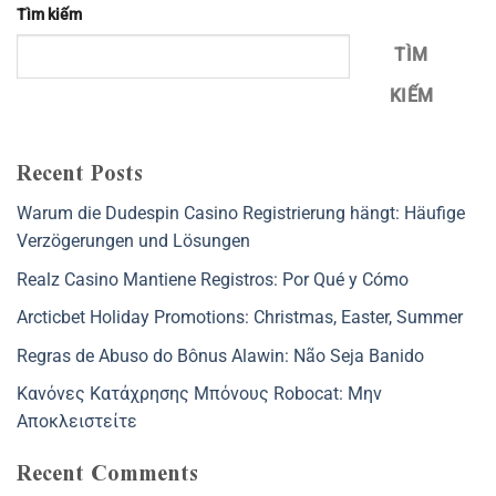
Tìm kiếm
TÌM
KIẾM
Recent Posts
Warum die Dudespin Casino Registrierung hängt: Häufige
Verzögerungen und Lösungen
Realz Casino Mantiene Registros: Por Qué y Cómo
Arcticbet Holiday Promotions: Christmas, Easter, Summer
Regras de Abuso do Bônus Alawin: Não Seja Banido
Κανόνες Κατάχρησης Μπόνους Robocat: Μην
Αποκλειστείτε
Recent Comments