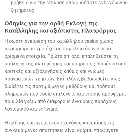
βοήθεια για την επίλυση οποιουδήποτε ενδεχόμενου
ζητήματος
Οδηγίες για την ορθή Εκλογή της
Κατάλληλης και αξιόπιστης Πλατφόρμας
Η σωστή ανεύρεση του κατάλληλου casino χωρίς
περιορισμούς χρειάζεται επιμέλεια όσον αφορά
ορισμένα στοιχεία. Πρώτα απ’ όλα, επαληθεύστε τη
υπόληψη της πλατφόρμας και υπηρεσίας διαμέσου από
κριτικές και αξιολογήσεις καθώς και γνώμες
πραγματικών χρηστών. Επί πλέον, βεβαιωθείτε πως
διαθέτει τις προτιμώμενες μεθόδους και τρόπους
πληρωμών που εσείς επιλέγετε και επίσης προσφέρει
ποικιλία γκέιμ από διάφορους έγκυρους παρόχους
λογισμικού και software.
Η πλήρης σαφήνεια στους κανόνες και επίσης τις
συγκεκριμένες απαιτήσεις είναι καίρια. Αποφύγετε