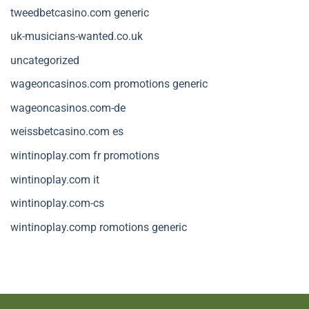
tweedbetcasino.com generic
uk-musicians-wanted.co.uk
uncategorized
wageoncasinos.com promotions generic
wageoncasinos.com-de
weissbetcasino.com es
wintinoplay.com fr promotions
wintinoplay.com it
wintinoplay.com-cs
wintinoplay.comp romotions generic