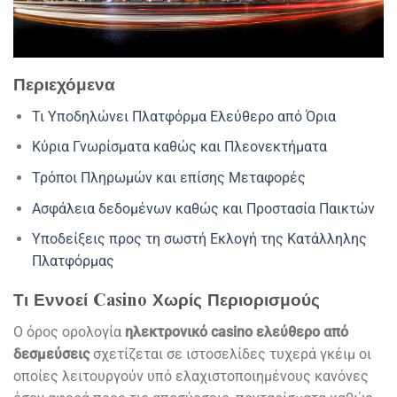
Περιεχόμενα
Τι Υποδηλώνει Πλατφόρμα Ελεύθερο από Όρια
Κύρια Γνωρίσματα καθώς και Πλεονεκτήματα
Τρόποι Πληρωμών και επίσης Μεταφορές
Ασφάλεια δεδομένων καθώς και Προστασία Παικτών
Υποδείξεις προς τη σωστή Εκλογή της Κατάλληλης
Πλατφόρμας
Τι Εννοεί Casino Χωρίς Περιορισμούς
Ο όρος ορολογία
ηλεκτρονικό casino ελεύθερο από
δεσμεύσεις
σχετίζεται σε ιστοσελίδες τυχερά γκέιμ οι
οποίες λειτουργούν υπό ελαχιστοποιημένους κανόνες