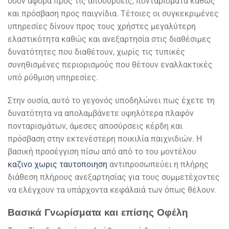
όσον αφορά προς τις αποσύρσεις, πονταρίσματα καθώς
και πρόσβαση προς παιγνίδια. Τέτοιες οι συγκεκριμένες
υπηρεσίες δίνουν προς τους χρήστες μεγαλύτερη
ελαστικότητα καθώς και ανεξαρτησία στις διαθέσιμες
δυνατότητες που διαθέτουν, χωρίς τις τυπικές
συνηθισμένες περιορισμούς που θέτουν εναλλακτικές
υπό ρύθμιση υπηρεσίες.
Στην ουσία, αυτό το γεγονός υποδηλώνει πως έχετε τη
δυνατότητα να απολαμβάνετε υψηλότερα πλαφόν
πονταρισμάτων, άμεσες αποσύρσεις κέρδη και
πρόσβαση στην εκτενέστερη ποικιλία παιχνιδιών. Η
βασική προσέγγιση πίσω από από το του μοντέλου
καζινο χωρις ταυτοποιηση
αντιπροσωπεύει η πλήρης
διάθεση πλήρους ανεξαρτησίας για τους συμμετέχοντες
να ελέγχουν τα υπάρχοντα κεφάλαιά των όπως θέλουν.
Βασικά Γνωρίσματα και επίσης Οφέλη