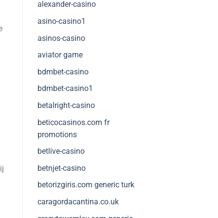
alexander-casino
asino-casino1
e
asinos-casino
aviator game
bdmbet-casino
bdmbet-casino1
betalright-casino
beticocasinos.com fr
promotions
betlive-casino
betnjet-casino
ij
betorizgiris.com generic turk
caragordacantina.co.uk