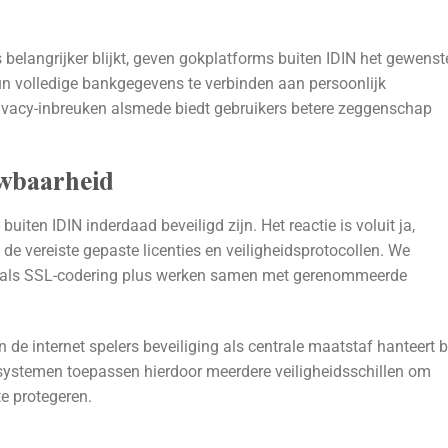
s belangrijker blijkt, geven gokplatforms buiten IDIN het gewenst
n volledige bankgegevens te verbinden aan persoonlijk
privacy-inbreuken alsmede biedt gebruikers betere zeggenschap
uwbaarheid
uiten IDIN inderdaad beveiligd zijn. Het reactie is voluit ja,
de vereiste gepaste licenties en veiligheidsprotocollen. We
es als SSL-codering plus werken samen met gerenommeerde
de internet spelers beveiliging als centrale maatstaf hanteert b
e systemen toepassen hierdoor meerdere veiligheidsschillen om
te protegeren.