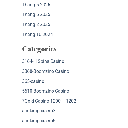
Tháng 6 2025
Tháng 5 2025
Tháng 2 2025
Tháng 10 2024
Categories
3164-HiSpins Casino
3368-Boomzino Casino
365-casino
5610-Boomzino Casino
7Gold Casino 1200 – 1202
abuking-casino3
abuking-casino5