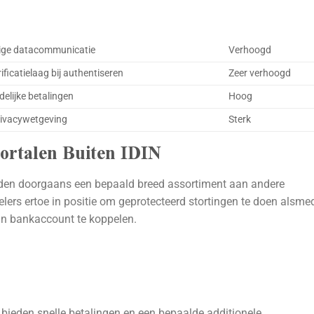
dige datacommunicatie
Verhoogd
ificatielaag bij authentiseren
Zeer verhoogd
elijke betalingen
Hoog
rivacywetgeving
Sterk
portalen Buiten IDIN
den doorgaans een bepaald breed assortiment aan andere
pelers ertoe in positie om geprotecteerd stortingen te doen alsme
n bankaccount te koppelen.
ieden snelle betalingen en een bepaalde additionele