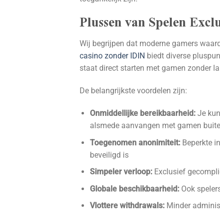
Plussen van Spelen Exclu
Wij begrijpen dat moderne gamers waard
casino zonder IDIN
biedt diverse pluspunt
staat direct starten met gamen zonder la
De belangrijkste voordelen zijn:
Onmiddellijke bereikbaarheid:
Je kun
alsmede aanvangen met gamen buite
Toegenomen anonimiteit:
Beperkte in
beveiligd is
Simpeler verloop:
Exclusief gecomplic
Globale beschikbaarheid:
Ook speler
Vlottere withdrawals:
Minder administ