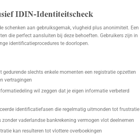
sief IDIN-Identiteitscheck
e schenken aan gebruiksgemak, vlugheid plus anonimiteit. Een
en die perfect aansluiten bij deze behoeften. Gebruikers zijn in
nge identificatieprocedures te doorlopen.
t gedurende slechts enkele momenten een registratie opzetten
n vertragingen
formatiedeling wil zeggen dat je eigen informatie verbeterd
eerde identificatiefasen die regelmatig uitmonden tot frustratie
s zonder vaderlandse bankrekening vermogen vlot deelnemen
ratie kan resulteren tot vlottere overboekingen