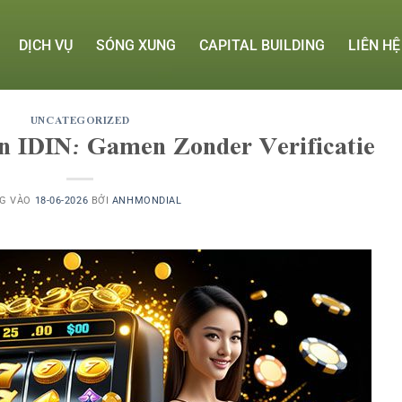
DỊCH VỤ
SÓNG XUNG
CAPITAL BUILDING
LIÊN HỆ
UNCATEGORIZED
en IDIN: Gamen Zonder Verificatie
G VÀO
18-06-2026
BỞI
ANHMONDIAL