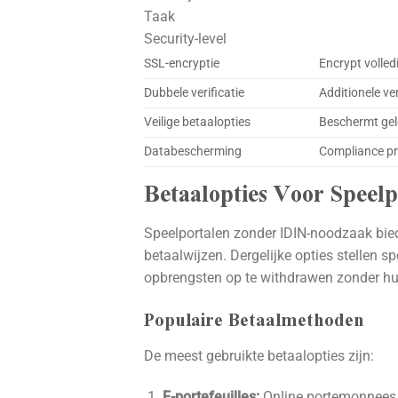
Taak
Security-level
SSL-encryptie
Encrypt volle
Dubbele verificatie
Additionele ver
Veilige betaalopties
Beschermt geld
Databescherming
Compliance p
Betaalopties Voor Speel
Speelportalen zonder IDIN-noodzaak bie
betaalwijzen. Dergelijke opties stellen s
opbrengsten op te withdrawen zonder hu
Populaire Betaalmethoden
De meest gebruikte betaalopties zijn:
E-portefeuilles:
Online portemonnees b