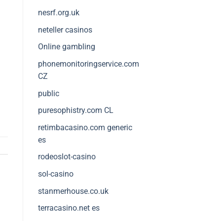
nesrf.org.uk
neteller casinos
Online gambling
phonemonitoringservice.com
CZ
public
puresophistry.com CL
retimbacasino.com generic
es
rodeoslot-casino
sol-casino
stanmerhouse.co.uk
terracasino.net es