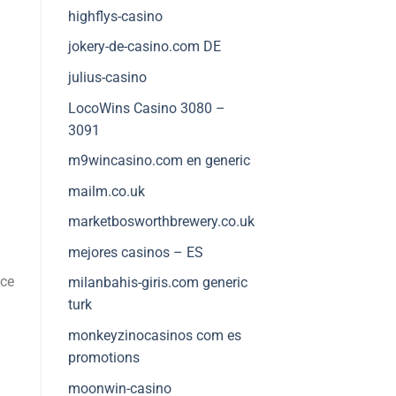
highflys-casino
jokery-de-casino.com DE
julius-casino
LocoWins Casino 3080 –
3091
m9wincasino.com en generic
mailm.co.uk
marketbosworthbrewery.co.uk
mejores casinos – ES
ice
milanbahis-giris.com generic
turk
monkeyzinocasinos com es
promotions
moonwin-casino