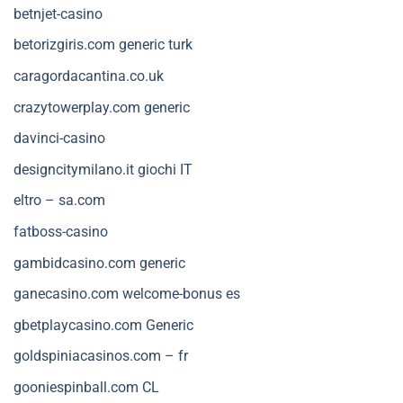
betnjet-casino
betorizgiris.com generic turk
caragordacantina.co.uk
crazytowerplay.com generic
davinci-casino
designcitymilano.it giochi IT
eltro – sa.com
fatboss-casino
gambidcasino.com generic
ganecasino.com welcome-bonus es
gbetplaycasino.com Generic
goldspiniacasinos.com – fr
gooniespinball.com CL