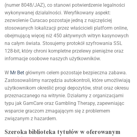
(numer 8048/JAZ), co stanowi potwierdzenie legalności
wykonywanej działalności. Weryfikowany aspekt:
zezwolenie Curacao pozostaje jedną z najczęściej
stosowanych lokalizacji przez właścicieli platform online,
obejmującą więcej niż 450 aktywnych witryn kasynowych
na całym świata. Stosujemy protokół szyfrowania SSL
128-bit, który chroni kompletne przelewy pieniężne oraz
informacje osobowe naszych użytkowników.
W
Mr Bet
głównym celem pozostaje bezpieczna zabawa.
Zastosowaliśmy narzędzia autokontroli, które umożliwiają
użytkownikom określić progi depozytów, strat oraz okresu
przeznaczanego na witrynie. Działamy z organizacjami
typu jak GamCare oraz Gambling Therapy, zapewniając
wsparcie graczom zmagającym się z problemem
związanym z hazardem.
Szeroka biblioteka tytułów w oferowanym