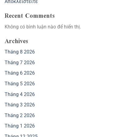
Αποκλειστείτε
Recent Comments
Không có bình luận nào để hiển thị.
Archives
Tháng 8 2026
Tháng 7 2026
Tháng 6 2026
Tháng 5 2026
Tháng 4 2026
Tháng 3 2026
Tháng 2 2026
Tháng 1 2026
Tháng 12 2025