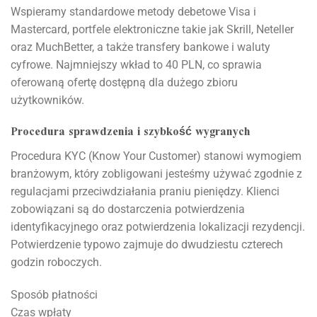
Wspieramy standardowe metody debetowe Visa i
Mastercard, portfele elektroniczne takie jak Skrill, Neteller
oraz MuchBetter, a także transfery bankowe i waluty
cyfrowe. Najmniejszy wkład to 40 PLN, co sprawia
oferowaną ofertę dostępną dla dużego zbioru
użytkowników.
Procedura sprawdzenia i szybkość wygranych
Procedura KYC (Know Your Customer) stanowi wymogiem
branżowym, który zobligowani jesteśmy używać zgodnie z
regulacjami przeciwdziałania praniu pieniędzy. Klienci
zobowiązani są do dostarczenia potwierdzenia
identyfikacyjnego oraz potwierdzenia lokalizacji rezydencji.
Potwierdzenie typowo zajmuje do dwudziestu czterech
godzin roboczych.
Sposób płatności
Czas wpłaty