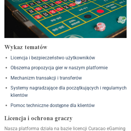
Wykaz tematów
Licencja i bezpieczeństwo użytkowników
Obszerna propozycja gier w naszym platformie
Mechanizm transakcji i transferów
Systemy nagradzające dla początkujących i regularnych
klientów
Pomoc techniczne dostępne dla klientów
Licencja i ochrona graczy
Nasza platforma działa na bazie licencji Curacao eGaming