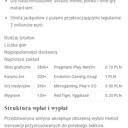
Gry natychmiastowe: aviator, mines, plinko i inne gry
instant-win
Strefa jackpotów z pulami przekraczającymi regularnie
2 milionów euro
Rodzaj tytułów
Liczba gier
Najpopularniejsi dostawcy
Najniższa zakład
Sloty graficzne
2800+
Pragmatic Play, NetEnt
0.10 PLN
Kasyno live
200+
Evolution Gaming, Ezugi
1 PLN
Gry tradycyjne
350+
Microgaming, Play’n GO
0.50 PLN
Wygrane
150+
Red Tiger, Yggdrasil
0.20 PLN
Struktura wpłat i wypłat
Przedstawiona witryna akceptuje obszerną wybór metod
transakcji przystosowanych do polskiego sektora.