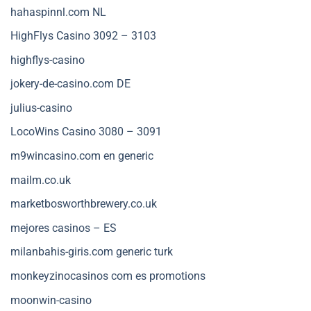
hahaspinnl.com NL
HighFlys Casino 3092 – 3103
highflys-casino
jokery-de-casino.com DE
julius-casino
LocoWins Casino 3080 – 3091
m9wincasino.com en generic
mailm.co.uk
marketbosworthbrewery.co.uk
mejores casinos – ES
milanbahis-giris.com generic turk
monkeyzinocasinos com es promotions
moonwin-casino