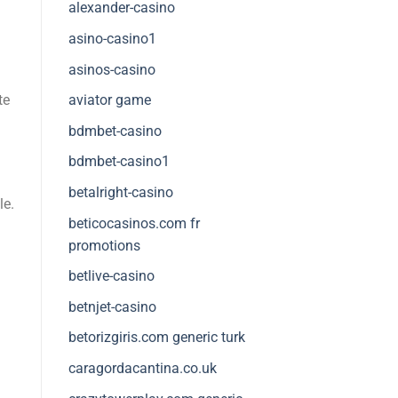
alexander-casino
asino-casino1
asinos-casino
aviator game
te
bdmbet-casino
bdmbet-casino1
betalright-casino
le.
beticocasinos.com fr
promotions
betlive-casino
betnjet-casino
betorizgiris.com generic turk
caragordacantina.co.uk