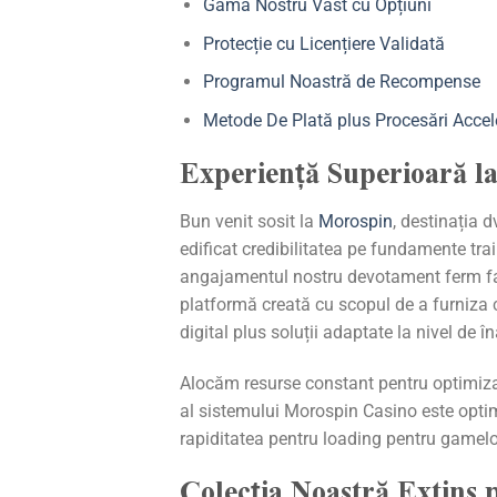
Gama Nostru Vast cu Opțiuni
Protecție cu Licențiere Validată
Programul Noastră de Recompense
Metode De Plată plus Procesări Accel
Experiență Superioară l
Bun venit sosit la
Morospin
, destinația d
edificat credibilitatea pe fundamente trai
angajamentul nostru devotament ferm faț
platformă creată cu scopul de a furniza 
digital plus soluții adaptate la nivel de îna
Alocăm resurse constant pentru optimizar
al sistemului Morospin Casino este opti
rapiditatea pentru loading pentru gamelo
Colecția Noastră Extins 