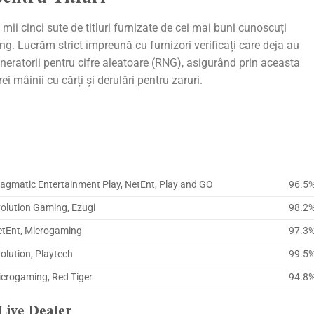
mii cinci sute de titluri furnizate de cei mai buni cunoscuți
ng. Lucrăm strict împreună cu furnizori verificați care deja au
generatorii pentru cifre aleatoare (RNG), asigurând prin aceasta
ei mâinii cu cărți și derulări pentru zaruri.
agmatic Entertainment Play, NetEnt, Play and GO
96.5
olution Gaming, Ezugi
98.2
tEnt, Microgaming
97.3
olution, Playtech
99.5
crogaming, Red Tiger
94.8
ive Dealer