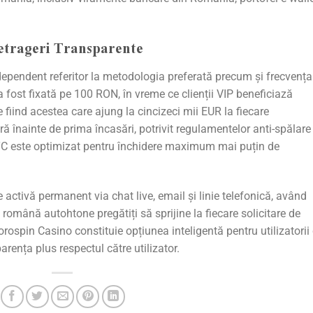
etrageri Transparente
dependent referitor la metodologia preferată precum și frecvența
a fost fixată pe 100 RON, în vreme ce clienții VIP beneficiază
iind acestea care ajung la cincizeci mii EUR la fiecare
ră înainte de prima încasări, potrivit regulamentelor anti-spălare
YC este optimizat pentru închidere maximum mai puțin de
e activă permanent via chat live, email și linie telefonică, având
 română autohtone pregătiți să sprijine la fiecare solicitare de
rospin Casino constituie opțiunea inteligentă pentru utilizatorii
rența plus respectul către utilizator.