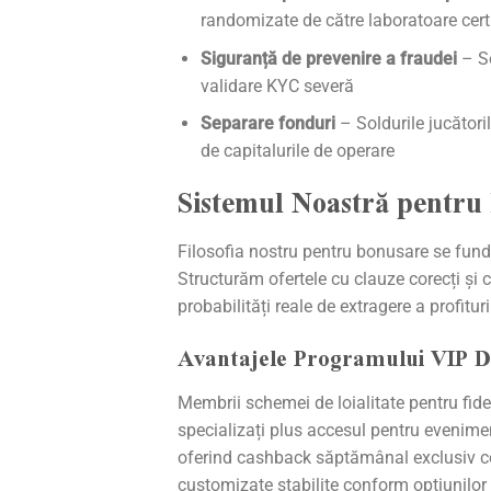
randomizate de către laboratoare cert
Siguranță de prevenire a fraudei
– So
validare KYC severă
Separare fonduri
– Soldurile jucători
de capitalurile de operare
Sistemul Noastră pentru 
Filosofia nostru pentru bonusare se fund
Structurăm ofertele cu clauze corecți și c
probabilități reale de extragere a profituri
Avantajele Programului VIP De
Membrii schemei de loialitate pentru fid
specializați plus accesul pentru evenimen
oferind cashback săptămânal exclusiv con
customizate stabilite conform opțiunilo