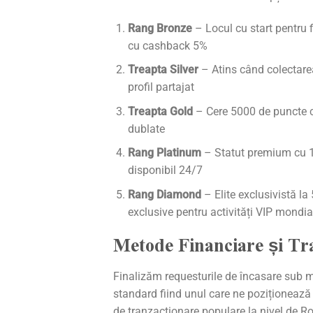
Rang Bronze
– Locul cu start pentru 
cu cashback 5%
Treapta Silver
– Atins când colectare
profil partajat
Treapta Gold
– Cere 5000 de puncte c
dublate
Rang Platinum
– Statut premium cu 15
disponibil 24/7
Rang Diamond
– Elite exclusivistă la
exclusive pentru activități VIP mondia
Metode Financiare și Tr
Finalizăm requesturile de încasare sub max
standard fiind unul care ne poziționează 
de tranzacționare populare la nivel de R