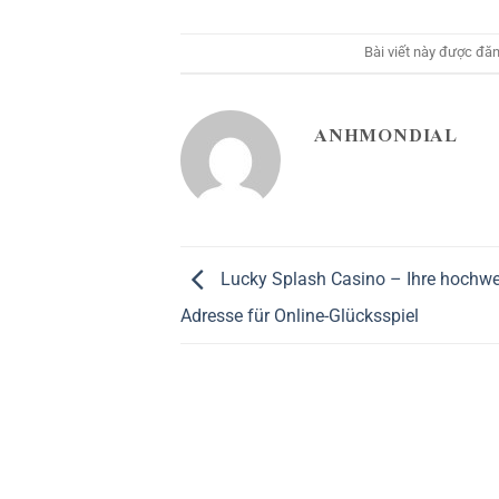
Bài viết này được đă
ANHMONDIAL
Lucky Splash Casino – Ihre hochwe
Adresse für Online-Glücksspiel