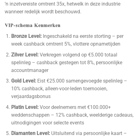
‘n inzetvereiste omtrent 35x, hetwelk in deze industrie
wanneer redelijk wordt beschouwd.
VIP-schema Kenmerken
Bronze Level:
Ingeschakeld na eerste storting – per
week cashback omtrent 5%, vlottere opnametijden
Zilver Level:
Verkregen volgend op €5.000 totaal
spelinleg – cashback gestegen tot 8%, persoonlijke
accountmanager
Gold Level:
Eist €25.000 samengevoegde spelinleg –
10% cashback, alleen-voor-leden toernooien,
verjaardagsbonus
Platin Level:
Voor deelnemers met €100.000+
weddenschappen – 12% cashback, weelderige cadeaus,
uitnodigingen voor selecte events
Diamanten Level:
Uitsluitend via persoonlijke kaart –