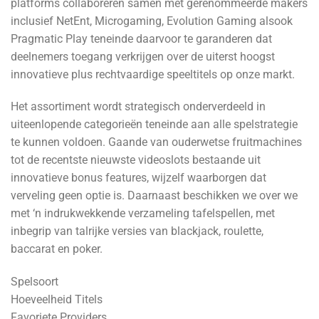
platforms collaboreren samen met gerenommeerde makers
inclusief NetEnt, Microgaming, Evolution Gaming alsook
Pragmatic Play teneinde daarvoor te garanderen dat
deelnemers toegang verkrijgen over de uiterst hoogst
innovatieve plus rechtvaardige speeltitels op onze markt.
Het assortiment wordt strategisch onderverdeeld in
uiteenlopende categorieën teneinde aan alle spelstrategie
te kunnen voldoen. Gaande van ouderwetse fruitmachines
tot de recentste nieuwste videoslots bestaande uit
innovatieve bonus features, wijzelf waarborgen dat
verveling geen optie is. Daarnaast beschikken we over we
met ‘n indrukwekkende verzameling tafelspellen, met
inbegrip van talrijke versies van blackjack, roulette,
baccarat en poker.
Spelsoort
Hoeveelheid Titels
Favoriete Providers