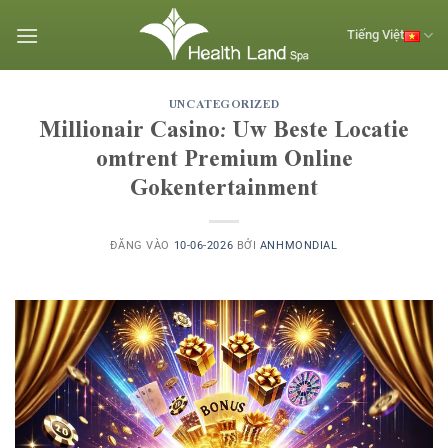
Bỏ
qua
Tiếng Việt
nội
dung
UNCATEGORIZED
Millionair Casino: Uw Beste Locatie
omtrent Premium Online
Gokentertainment
ĐĂNG VÀO
10-06-2026
BỞI
ANHMONDIAL