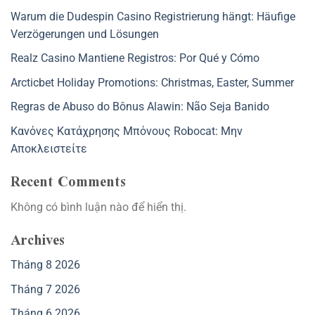
Warum die Dudespin Casino Registrierung hängt: Häufige
Verzögerungen und Lösungen
Realz Casino Mantiene Registros: Por Qué y Cómo
Arcticbet Holiday Promotions: Christmas, Easter, Summer
Regras de Abuso do Bônus Alawin: Não Seja Banido
Κανόνες Κατάχρησης Μπόνους Robocat: Μην
Αποκλειστείτε
Recent Comments
Không có bình luận nào để hiển thị.
Archives
Tháng 8 2026
Tháng 7 2026
Tháng 6 2026