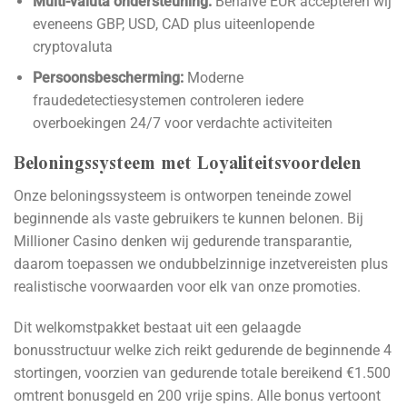
Multi-valuta ondersteuning:
Behalve EUR accepteren wij
eveneens GBP, USD, CAD plus uiteenlopende
cryptovaluta
Persoonsbescherming:
Moderne
fraudedetectiesystemen controleren iedere
overboekingen 24/7 voor verdachte activiteiten
Beloningssysteem met Loyaliteitsvoordelen
Onze beloningssysteem is ontworpen teneinde zowel
beginnende als vaste gebruikers te kunnen belonen. Bij
Millioner Casino denken wij gedurende transparantie,
daarom toepassen we ondubbelzinnige inzetvereisten plus
realistische voorwaarden voor elk van onze promoties.
Dit welkomstpakket bestaat uit een gelaagde
bonusstructuur welke zich reikt gedurende de beginnende 4
stortingen, voorzien van gedurende totale bereikend €1.500
omtrent bonusgeld en 200 vrije spins. Alle bonus vertoont