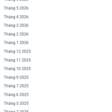
Tháng 5 2026
Tháng 4 2026
Tháng 3 2026
Tháng 2 2026
Tháng 1 2026
Tháng 12 2025
Tháng 11 2025
Tháng 10 2025
Tháng 9 2025
Tháng 7 2025
Tháng 6 2025
Tháng 5 2025
Tháng 2 2025