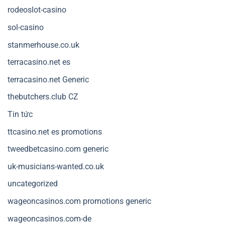
rodeoslot-casino
sol-casino
stanmerhouse.co.uk
terracasino.net es
terracasino.net Generic
thebutchers.club CZ
Tin tức
ttcasino.net es promotions
tweedbetcasino.com generic
uk-musicians-wanted.co.uk
uncategorized
wageoncasinos.com promotions generic
wageoncasinos.com-de