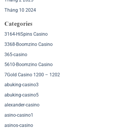
Tháng 10 2024
Categories
3164-HiSpins Casino
3368-Boomzino Casino
365-casino
5610-Boomzino Casino
7Gold Casino 1200 – 1202
abuking-casino3
abuking-casino5
alexander-casino
asino-casino1
asinos-casino