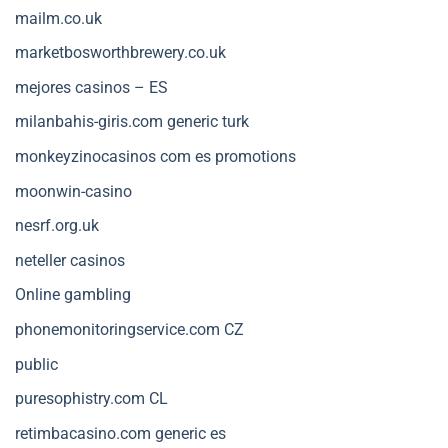
mailm.co.uk
marketbosworthbrewery.co.uk
mejores casinos – ES
milanbahis-giris.com generic turk
monkeyzinocasinos com es promotions
moonwin-casino
nesrf.org.uk
neteller casinos
Online gambling
phonemonitoringservice.com CZ
public
puresophistry.com CL
retimbacasino.com generic es