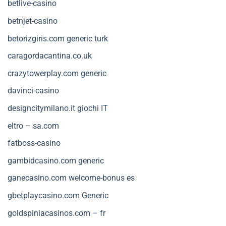
betlive-casino
betnjet-casino
betorizgiris.com generic turk
caragordacantina.co.uk
crazytowerplay.com generic
davinci-casino
designcitymilano.it giochi IT
eltro – sa.com
fatboss-casino
gambidcasino.com generic
ganecasino.com welcome-bonus es
gbetplaycasino.com Generic
goldspiniacasinos.com – fr