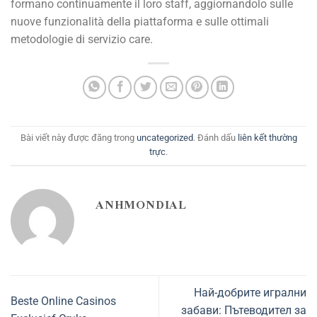
formano continuamente il loro staff, aggiornandolo sulle
nuove funzionalità della piattaforma e sulle ottimali
metodologie di servizio care.
Bài viết này được đăng trong
uncategorized
. Đánh dấu
liên kết thường
trực
.
ANHMONDIAL
Най-добрите игрални
Beste Online Casinos
забави: Пътеводител за