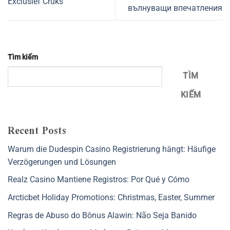
Exclusief Cruks
вълнуващи впечатления
Tìm kiếm
TÌM
KIẾM
Recent Posts
Warum die Dudespin Casino Registrierung hängt: Häufige
Verzögerungen und Lösungen
Realz Casino Mantiene Registros: Por Qué y Cómo
Arcticbet Holiday Promotions: Christmas, Easter, Summer
Regras de Abuso do Bônus Alawin: Não Seja Banido