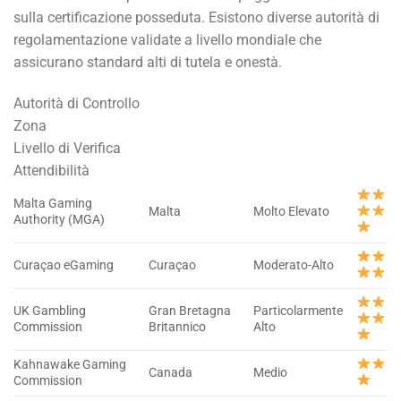
sulla certificazione posseduta. Esistono diverse autorità di
regolamentazione validate a livello mondiale che
assicurano standard alti di tutela e onestà.
Autorità di Controllo
Zona
Livello di Verifica
Attendibilità
Malta Gaming
Malta
Molto Elevato
Authority (MGA)
Curaçao eGaming
Curaçao
Moderato-Alto
UK Gambling
Gran Bretagna
Particolarmente
Commission
Britannico
Alto
Kahnawake Gaming
Canada
Medio
Commission