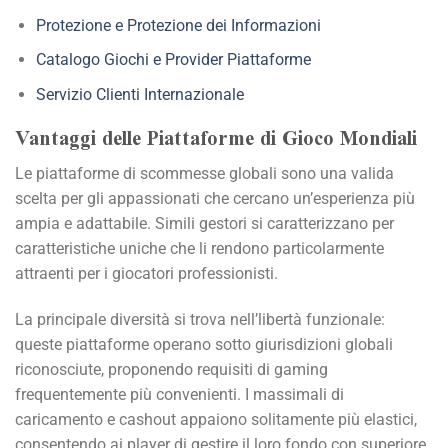
Protezione e Protezione dei Informazioni
Catalogo Giochi e Provider Piattaforme
Servizio Clienti Internazionale
Vantaggi delle Piattaforme di Gioco Mondiali
Le piattaforme di scommesse globali sono una valida
scelta per gli appassionati che cercano un’esperienza più
ampia e adattabile. Simili gestori si caratterizzano per
caratteristiche uniche che li rendono particolarmente
attraenti per i giocatori professionisti.
La principale diversità si trova nell’libertà funzionale:
queste piattaforme operano sotto giurisdizioni globali
riconosciute, proponendo requisiti di gaming
frequentemente più convenienti. I massimali di
caricamento e cashout appaiono solitamente più elastici,
consentendo ai player di gestire il loro fondo con superiore