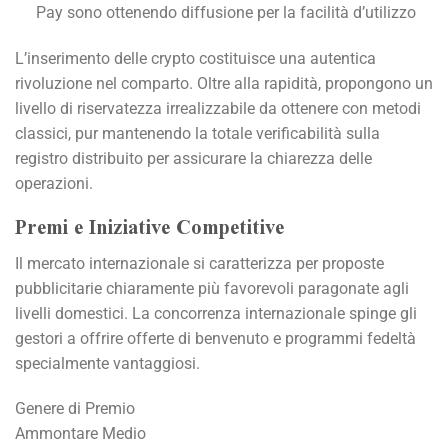
Pay sono ottenendo diffusione per la facilità d’utilizzo
L’inserimento delle crypto costituisce una autentica
rivoluzione nel comparto. Oltre alla rapidità, propongono un
livello di riservatezza irrealizzabile da ottenere con metodi
classici, pur mantenendo la totale verificabilità sulla
registro distribuito per assicurare la chiarezza delle
operazioni.
Premi e Iniziative Competitive
Il mercato internazionale si caratterizza per proposte
pubblicitarie chiaramente più favorevoli paragonate agli
livelli domestici. La concorrenza internazionale spinge gli
gestori a offrire offerte di benvenuto e programmi fedeltà
specialmente vantaggiosi.
Genere di Premio
Ammontare Medio