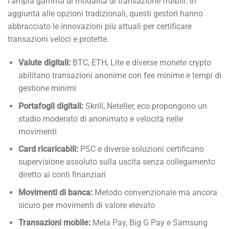
l’ampia gamma di modalità di transazione fruibili. In
aggiunta alle opzioni tradizionali, questi gestori hanno
abbracciato le innovazioni più attuali per certificare
transazioni veloci e protette.
Valute digitali:
BTC, ETH, Lite e diverse monete crypto
abilitano transazioni anonime con fee minime e tempi di
gestione minimi
Portafogli digitali:
Skrill, Neteller, eco propongono un
stadio moderato di anonimato e velocità nelle
movimenti
Card ricaricabili:
PSC e diverse soluzioni certificano
supervisione assoluto sulla uscita senza collegamento
diretto ai conti finanziari
Movimenti di banca:
Metodo convenzionale ma ancora
sicuro per movimenti di valore elevato
Transazioni mobile:
Mela Pay, Big G Pay e Samsung