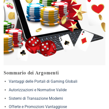
Sommario dei Argomenti
Vantaggi delle Portali di Gaming Globali
Autorizzazioni e Normative Valide
Sistemi di Transazione Moderni
Offerte e Promozioni Vantaggiose