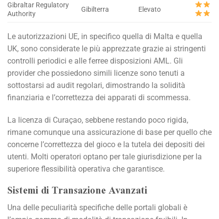
Gibraltar Regulatory
Gibilterra
Elevato
Authority
Le autorizzazioni UE, in specifico quella di Malta e quella
UK, sono considerate le più apprezzate grazie ai stringenti
controlli periodici e alle ferree disposizioni AML. Gli
provider che possiedono simili licenze sono tenuti a
sottostarsi ad audit regolari, dimostrando la solidità
finanziaria e l’correttezza dei apparati di scommessa.
La licenza di Curaçao, sebbene restando poco rigida,
rimane comunque una assicurazione di base per quello che
concerne l’correttezza del gioco e la tutela dei depositi dei
utenti. Molti operatori optano per tale giurisdizione per la
superiore flessibilità operativa che garantisce.
Sistemi di Transazione Avanzati
Una delle peculiarità specifiche delle portali globali è