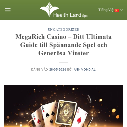
Bỏ
qua
Tiếng Việt
nội
dung
UNCATEGORIZED
MegaRich Casino – Ditt Ultimata
Guide till Spännande Spel och
Generösa Vinster
ĐĂNG VÀO
28-05-2026
BỞI
ANHMONDIAL