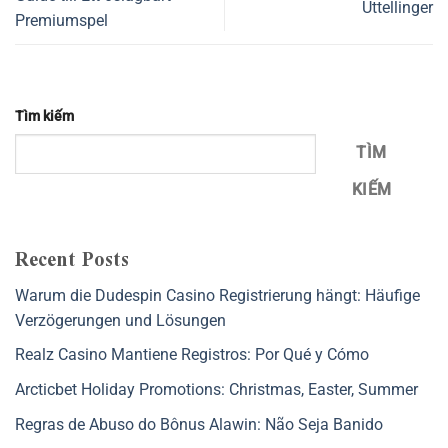
Uttellinger
Premiumspel
Tìm kiếm
TÌM
KIẾM
Recent Posts
Warum die Dudespin Casino Registrierung hängt: Häufige
Verzögerungen und Lösungen
Realz Casino Mantiene Registros: Por Qué y Cómo
Arcticbet Holiday Promotions: Christmas, Easter, Summer
Regras de Abuso do Bônus Alawin: Não Seja Banido