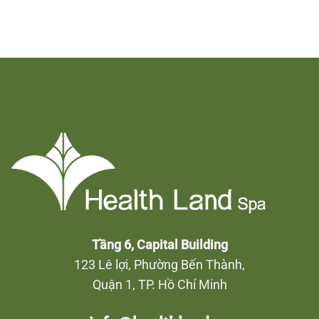
Tầng 6, Capital Building
123 Lê lợi, Phường Bến Thành,
Quận 1, TP. Hồ Chí Minh