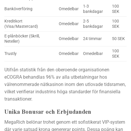
1-3
100
Banköverföring
Omedelbar
bankdagar
SEK
Kreditkort
2-5
100
Omedelbar
(Visa/Mastercard)
bankdagar
SEK
E-plånböcker (Skrill,
Omedelbar
24 timmar
50 SEK
Neteller)
100
Trustly
Omedelbar
Omedelbar
SEK
Utifrån statistik från den oberoende organisationen
eCOGRA behandlas 96% av alla utbetalningar hos
välrenommerade nätkasinon inom den utlovade tidsramen,
vilket verifierar industrins höga standarder för finansiella
transaktioner.
Unika Bonusar och Erbjudanden
MegaRich belönar trohet genom ett sofistikerat VIP-system
där varje satsad krona genererar points. Dessa poäng kan