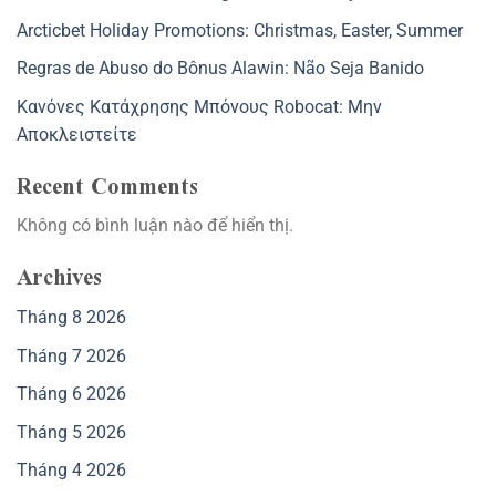
Arcticbet Holiday Promotions: Christmas, Easter, Summer
Regras de Abuso do Bônus Alawin: Não Seja Banido
Κανόνες Κατάχρησης Μπόνους Robocat: Μην
Αποκλειστείτε
Recent Comments
Không có bình luận nào để hiển thị.
Archives
Tháng 8 2026
Tháng 7 2026
Tháng 6 2026
Tháng 5 2026
Tháng 4 2026