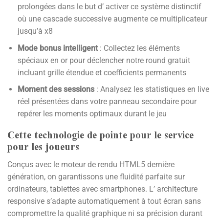
prolongées dans le but d’ activer ce système distinctif
où une cascade successive augmente ce multiplicateur
jusqu’à x8
Mode bonus intelligent
: Collectez les éléments
spéciaux en or pour déclencher notre round gratuit
incluant grille étendue et coefficients permanents
Moment des sessions
: Analysez les statistiques en live
réel présentées dans votre panneau secondaire pour
repérer les moments optimaux durant le jeu
Cette technologie de pointe pour le service
pour les joueurs
Conçus avec le moteur de rendu HTML5 dernière
génération, on garantissons une fluidité parfaite sur
ordinateurs, tablettes avec smartphones. L’ architecture
responsive s’adapte automatiquement à tout écran sans
compromettre la qualité graphique ni sa précision durant