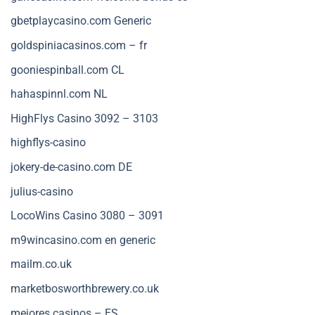
gbetplaycasino.com Generic
goldspiniacasinos.com – fr
gooniespinball.com CL
hahaspinnl.com NL
HighFlys Casino 3092 – 3103
highflys-casino
jokery-de-casino.com DE
julius-casino
LocoWins Casino 3080 – 3091
m9wincasino.com en generic
mailm.co.uk
marketbosworthbrewery.co.uk
mejores casinos – ES