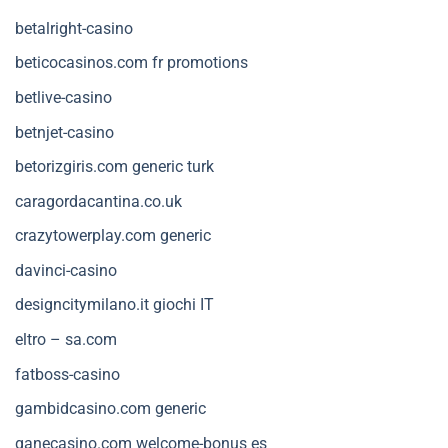
betalright-casino
beticocasinos.com fr promotions
betlive-casino
betnjet-casino
betorizgiris.com generic turk
caragordacantina.co.uk
crazytowerplay.com generic
davinci-casino
designcitymilano.it giochi IT
eltro – sa.com
fatboss-casino
gambidcasino.com generic
ganecasino.com welcome-bonus es