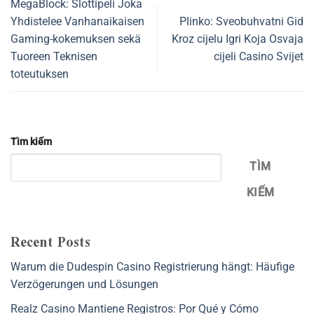
MegaBlock: Slottipeli Joka
Yhdistelee Vanhanaikaisen
Plinko: Sveobuhvatni Gid
Gaming-kokemuksen sekä
Kroz cijelu Igri Koja Osvaja
Tuoreen Teknisen
cijeli Casino Svijet
toteutuksen
Tìm kiếm
TÌM
KIẾM
Recent Posts
Warum die Dudespin Casino Registrierung hängt: Häufige
Verzögerungen und Lösungen
Realz Casino Mantiene Registros: Por Qué y Cómo