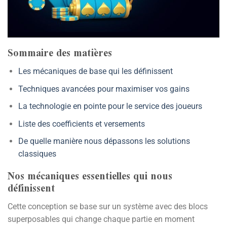
Sommaire des matières
Les mécaniques de base qui les définissent
Techniques avancées pour maximiser vos gains
La technologie en pointe pour le service des joueurs
Liste des coefficients et versements
De quelle manière nous dépassons les solutions
classiques
Nos mécaniques essentielles qui nous
définissent
Cette conception se base sur un système avec des blocs
superposables qui change chaque partie en moment