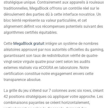
stratégique unique. Contrairement aux appareils à rouleaux
traditionnelles, MegaBlock offrons un contrôle réel sur le
déroulement des parties dû à cette interface novatrice. Un
bloc teinté représente sa valeur particulière, et cet
alignement définit vos récompenses potentiels suivant des
algorithmes certifiés équitables.
Cette
MegaBlock gratuit
intègre un système de nombres
aléatoires approuvé par nos autorités officielles du gaming,
garantissant son taux de redistribution vérifié de quatre-
vingt-seize virgule quatre pour cent selon les audits
externes réalisés via eCOGRA en laboratoire. Notre
certification constitue notre engagement envers cette
transparence absolue.
La grille du jeu s’étend sur 7 colonnes avec six rows, créant
42 positions stratégiques où appliquer votre approche. Les
combinaisons payantes se créent horizontalement,