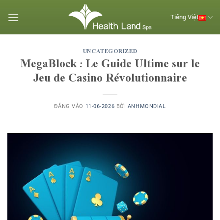
Bỏ
qua
Tiếng Việt
nội
dung
UNCATEGORIZED
MegaBlock : Le Guide Ultime sur le
Jeu de Casino Révolutionnaire
ĐĂNG VÀO
11-06-2026
BỞI
ANHMONDIAL