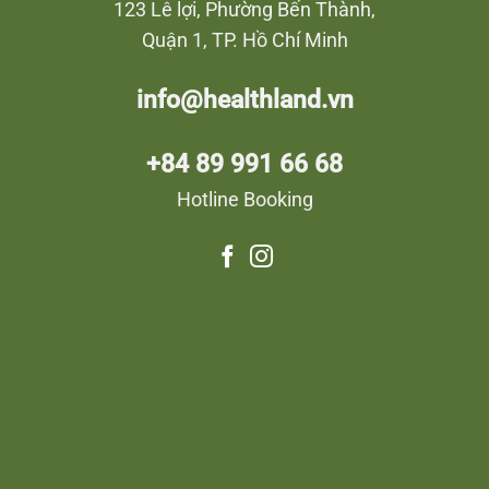
123 Lê lợi, Phường Bến Thành,
Quận 1, TP. Hồ Chí Minh
info@healthland.vn
+84 89 991 66 68
Hotline Booking