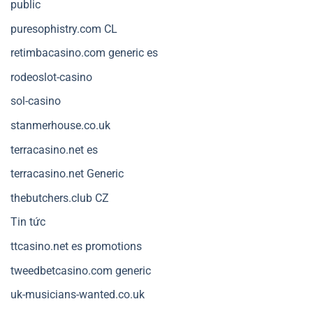
public
puresophistry.com CL
retimbacasino.com generic es
rodeoslot-casino
sol-casino
stanmerhouse.co.uk
terracasino.net es
terracasino.net Generic
thebutchers.club CZ
Tin tức
ttcasino.net es promotions
tweedbetcasino.com generic
uk-musicians-wanted.co.uk