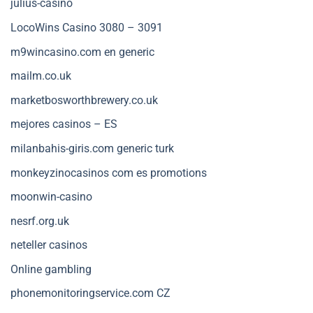
julius-casino
LocoWins Casino 3080 – 3091
m9wincasino.com en generic
mailm.co.uk
marketbosworthbrewery.co.uk
mejores casinos – ES
milanbahis-giris.com generic turk
monkeyzinocasinos com es promotions
moonwin-casino
nesrf.org.uk
neteller casinos
Online gambling
phonemonitoringservice.com CZ