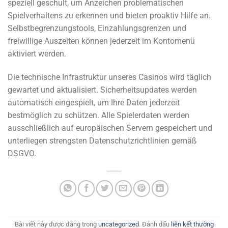
speziell geschult, um Anzeichen problematischen
Spielverhaltens zu erkennen und bieten proaktiv Hilfe an.
Selbstbegrenzungstools, Einzahlungsgrenzen und
freiwillige Auszeiten können jederzeit im Kontomenü
aktiviert werden.
Die technische Infrastruktur unseres Casinos wird täglich
gewartet und aktualisiert. Sicherheitsupdates werden
automatisch eingespielt, um Ihre Daten jederzeit
bestmöglich zu schützen. Alle Spielerdaten werden
ausschließlich auf europäischen Servern gespeichert und
unterliegen strengsten Datenschutzrichtlinien gemäß
DSGVO.
Bài viết này được đăng trong
uncategorized
. Đánh dấu
liên kết thường