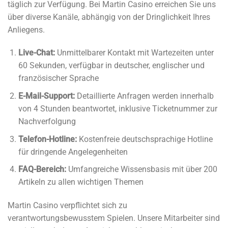
täglich zur Verfügung. Bei Martin Casino erreichen Sie uns
über diverse Kanäle, abhängig von der Dringlichkeit Ihres
Anliegens.
Live-Chat:
Unmittelbarer Kontakt mit Wartezeiten unter
60 Sekunden, verfügbar in deutscher, englischer und
französischer Sprache
E-Mail-Support:
Detaillierte Anfragen werden innerhalb
von 4 Stunden beantwortet, inklusive Ticketnummer zur
Nachverfolgung
Telefon-Hotline:
Kostenfreie deutschsprachige Hotline
für dringende Angelegenheiten
FAQ-Bereich:
Umfangreiche Wissensbasis mit über 200
Artikeln zu allen wichtigen Themen
Martin Casino verpflichtet sich zu
verantwortungsbewusstem Spielen. Unsere Mitarbeiter sind