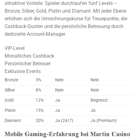
attraktive Vorteile. Spieler durchlaufen fünf Levels –
Bronze, Silber, Gold, Platin und Diamant. Mit jeder Ebene
erhöhen sich die Umrechnungskurse für Treuepunkte, die
Cashback-Quoten und die persönliche Betreuung durch
dedizierte Account-Manager.
VIP-Level
Monatliches Cashback
Persönlicher Betreuer
Exklusive Events
Bronze
5%
Nein
Nein
Silber
8%
Nein
Nein
Gold
12%
Ja
Begrenzt
Platin
15%
Ja
Ja
Diamant
20%
Ja (24/7)
Ja (Premium)
Mobile Gaming-Erfahrung bei Martin Casino