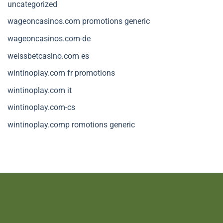
uncategorized
wageoncasinos.com promotions generic
wageoncasinos.com-de
weissbetcasino.com es
wintinoplay.com fr promotions
wintinoplay.com it
wintinoplay.com-cs
wintinoplay.comp romotions generic