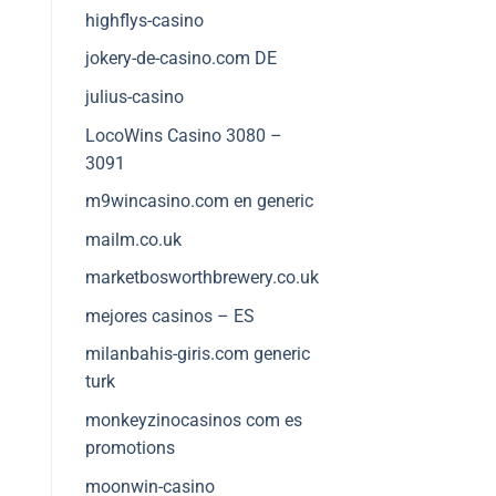
highflys-casino
jokery-de-casino.com DE
julius-casino
LocoWins Casino 3080 –
3091
m9wincasino.com en generic
mailm.co.uk
marketbosworthbrewery.co.uk
mejores casinos – ES
milanbahis-giris.com generic
turk
monkeyzinocasinos com es
promotions
moonwin-casino