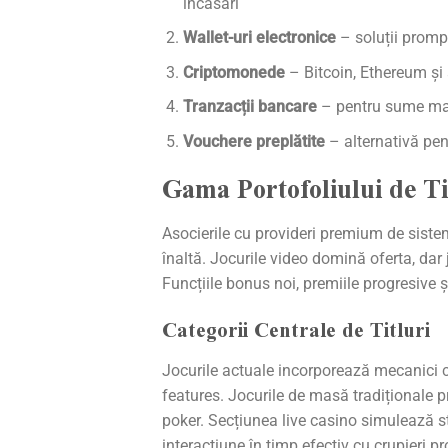
încasări
Wallet-uri electronice
– soluții prompt
Criptomonede
– Bitcoin, Ethereum și 
Tranzacții bancare
– pentru sume mari
Vouchere preplătite
– alternativă pent
Gama Portofoliului de Ti
Asocierile cu provideri premium de siste
înaltă. Jocurile video domină oferta, da
Funcțiile bonus noi, premiile progresive 
Categorii Centrale de Titluri
Jocurile actuale incorporează mecanici
features. Jocurile de masă tradiționale pr
poker. Secțiunea live casino simulează s
interacțiune în timp efectiv cu crupieri pr