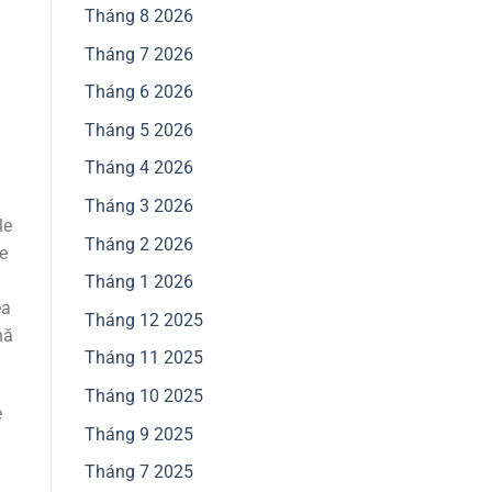
Tháng 8 2026
Tháng 7 2026
Tháng 6 2026
Tháng 5 2026
Tháng 4 2026
Tháng 3 2026
le
Tháng 2 2026
e
Tháng 1 2026
ea
Tháng 12 2025
nă
Tháng 11 2025
Tháng 10 2025
e
Tháng 9 2025
Tháng 7 2025