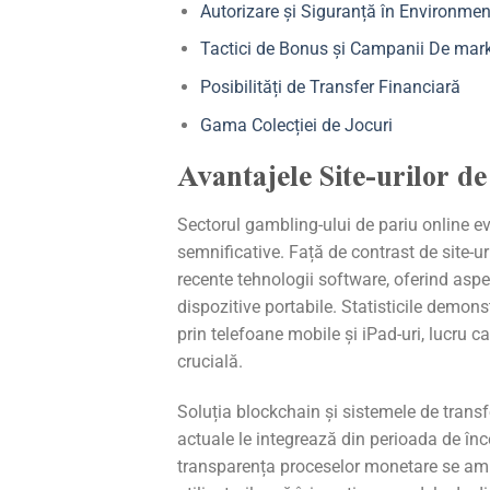
Autorizare și Siguranță în Environmen
Tactici de Bonus și Campanii De mar
Posibilități de Transfer Financiară
Gama Colecției de Jocuri
Avantajele Site-urilor d
Sectorul gambling-ului de pariu online ev
semnificative. Față de contrast de site-uri
recente tehnologii software, oferind asp
dispozitive portabile. Statisticile demon
prin telefoane mobile și iPad-uri, lucru 
crucială.
Soluția blockchain și sistemele de transf
actuale le integrează din perioada de înc
transparența proceselor monetare se ampl