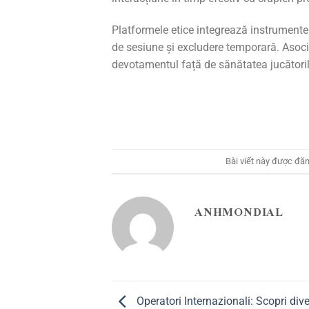
Platformele etice integrează instrumente 
de sesiune și excludere temporară. Asocier
devotamentul față de sănătatea jucătoril
Bài viết này được đă
ANHMONDIAL
Operatori Internazionali: Scopri div