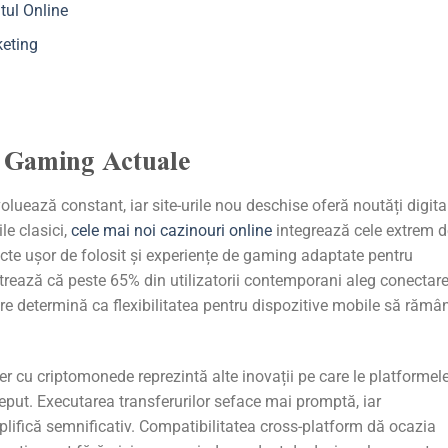
tul Online
keting
e Gaming Actuale
oluează constant, iar site-urile nou deschise oferă noutăți digita
le clasici,
cele mai noi cazinouri online
integrează cele extrem d
ecte ușor de folosit și experiențe de gaming adaptate pentru
strează că peste 65% din utilizatorii contemporani aleg conectar
care determină ca flexibilitatea pentru dispozitive mobile să rămâ
er cu criptomonede reprezintă alte inovații pe care le platformel
eput. Executarea transferurilor seface mai promptă, iar
ifică semnificativ. Compatibilitatea cross-platform dă ocazia