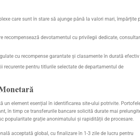
xe care sunt în stare să ajunge până la valori mari, împărțite 
are recompensează devotamentul cu privilegii dedicate, consultan
ulate cu recompense garantate și clasamente în durată efectiv
i recurente pentru titlurile selectate de departamentul de
e Monetară
 un element esențial în identificarea site-ului potrivite. Portofel
nt, în timp ce transferurile bancare solicită durate mai prelungit
popularitate grație anonimatului și rapidității de procesare.
lă acceptată global, cu finalizare în 1-3 zile de lucru pentru