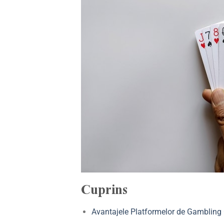
Cuprins
Avantajele Platformelor de Gamblin