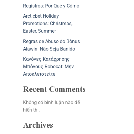
Registros: Por Qué y Cómo
Arcticbet Holiday
Promotions: Christmas,
Easter, Summer
Regras de Abuso do Bônus
Alawin: Não Seja Banido
Κανόνες Κατάχρησης
Μπόνους Robocat: Μην
Αποκλειστείτε
Recent Comments
Không có bình luận nào để
hiển thị.
Archives