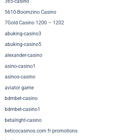
365-casino
5610-Boomzino Casino
7Gold Casino 1200 – 1202
abuking-casino3
abuking-casino5
alexander-casino
asino-casino1
asinos-casino
aviator game
bdmbet-casino
bdmbet-casino1
betalright-casino
beticocasinos.com fr promotions