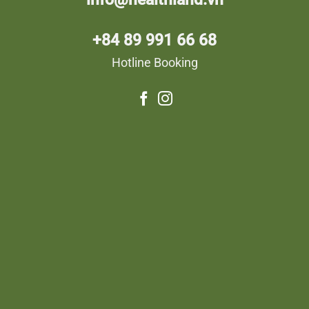
+84 89 991 66 68
Hotline Booking