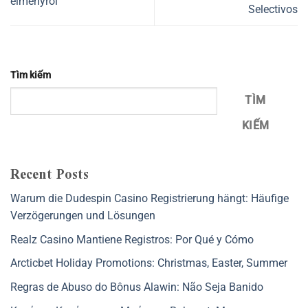
élményről
Selectivos
Tìm kiếm
TÌM
KIẾM
Recent Posts
Warum die Dudespin Casino Registrierung hängt: Häufige
Verzögerungen und Lösungen
Realz Casino Mantiene Registros: Por Qué y Cómo
Arcticbet Holiday Promotions: Christmas, Easter, Summer
Regras de Abuso do Bônus Alawin: Não Seja Banido