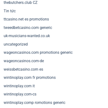
thebutchers.club CZ
Tin tức
ttcasino.net es promotions
tweedbetcasino.com generic
uk-musicians-wanted.co.uk
uncategorized
wageoncasinos.com promotions generic
wageoncasinos.com-de
weissbetcasino.com es
wintinoplay.com fr promotions
wintinoplay.com it
wintinoplay.com-cs
wintinoplay.comp romotions generic