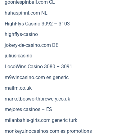
gooniespinball.com CL
hahaspinnl.com NL
HighFlys Casino 3092 – 3103
highflys-casino
jokery-de-casino.com DE
julius-casino
LocoWins Casino 3080 – 3091
m9wincasino.com en generic
mailm.co.uk
marketbosworthbrewery.co.uk
mejores casinos – ES
milanbahis-giris.com generic turk
monkeyzinocasinos com es promotions