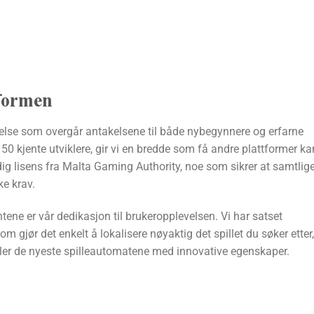
tformen
velse som overgår antakelsene til både nybegynnere og erfarne
 50 kjente utviklere, gir vi en bredde som få andre plattformer ka
ig lisens fra Malta Gaming Authority, noe som sikrer at samtlig
ke krav.
tene er vår dedikasjon til brukeropplevelsen. Vi har satset
m gjør det enkelt å lokalisere nøyaktig det spillet du søker etter,
eller de nyeste spilleautomatene med innovative egenskaper.