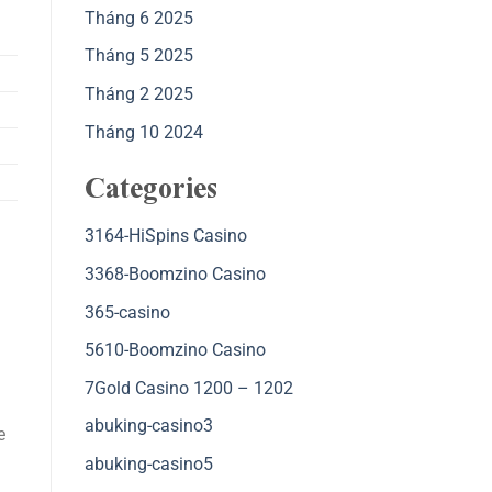
Tháng 6 2025
Tháng 5 2025
Tháng 2 2025
Tháng 10 2024
Categories
3164-HiSpins Casino
3368-Boomzino Casino
365-casino
5610-Boomzino Casino
7Gold Casino 1200 – 1202
abuking-casino3
e
abuking-casino5