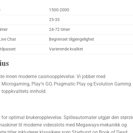
+
1500-2000
25-35
timer
24-72 timer
Live Chat
Begrenset tilgjengelighet
tilpasset
Varierende kvalitet
ius
emste innen moderne casinoopplevelse. Vi jobber med
, Microgaming, Play’n GO, Pragmatic Play og Evolution Gaming
il toppkvalitets innhold.
t for optimal brukeropplevelse. Spilleautomater utgjør den størst
uktmaskiner til moderne videoslots med Megaways-mekanikk og
rte titler inkluderer klassikere som Starburst og Book of Dead,