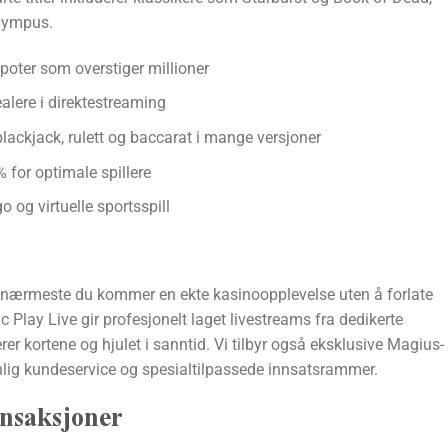
Olympus.
poter som overstiger millioner
alere i direktestreaming
lackjack, rulett og baccarat i mange versjoner
 for optimale spillere
 og virtuelle sportsspill
et nærmeste du kommer en ekte kasinoopplevelse uten å forlate
lay Live gir profesjonelt laget livestreams fra dedikerte
rer kortene og hjulet i sanntid. Vi tilbyr også eksklusive Magius-
nlig kundeservice og spesialtilpassede innsatsrammer.
nsaksjoner