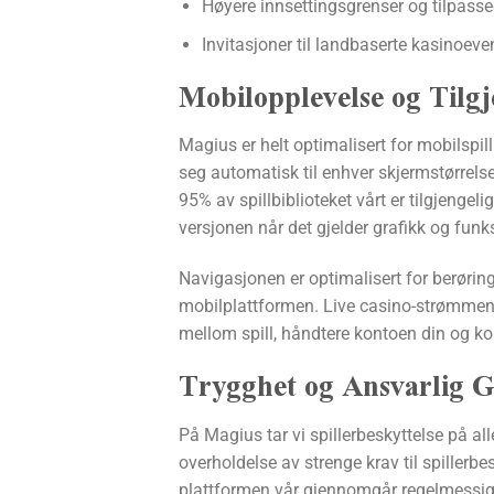
Høyere innsettingsgrenser og tilpasse
Invitasjoner til landbaserte kasinoeve
Mobilopplevelse og Tilgj
Magius er helt optimalisert for mobilspil
seg automatisk til enhver skjermstørrelse,
95% av spillbiblioteket vårt er tilgjenge
versjonen når det gjelder grafikk og funks
Navigasjonen er optimalisert for berørin
mobilplattformen. Live casino-strømmene 
mellom spill, håndtere kontoen din og ko
Trygghet og Ansvarlig 
På Magius tar vi spillerbeskyttelse på all
overholdelse av strenge krav til spillerbes
plattformen vår gjennomgår regelmessi