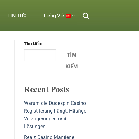
TIN TỨC
Tiếng Việt
Tìm kiếm
TÌM
KIẾM
Recent Posts
Warum die Dudespin Casino
Registrierung hängt: Häufige
Verzögerungen und
Lösungen
Realz Casino Mantiene