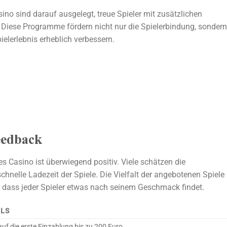
o sind darauf ausgelegt, treue Spieler mit zusätzlichen
 Diese Programme fördern nicht nur die Spielerbindung, sondern
pielerlebnis erheblich verbessern.
eedback
 Casino ist überwiegend positiv. Viele schätzen die
chnelle Ladezeit der Spiele. Die Vielfalt der angebotenen Spiele
, dass jeder Spieler etwas nach seinem Geschmack findet.
ILS
uf die erste Einzahlung bis zu 200 Euro