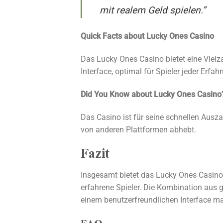
mit realem Geld spielen.”
Quick Facts about Lucky Ones Casino
Das Lucky Ones Casino bietet eine Vielza
Interface, optimal für Spieler jeder Erfah
Did You Know about Lucky Ones Casino
Das Casino ist für seine schnellen Aus
von anderen Plattformen abhebt.
Fazit
Insgesamt bietet das Lucky Ones Casino e
erfahrene Spieler. Die Kombination au
einem benutzerfreundlichen Interface ma