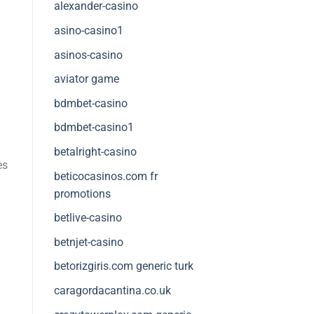
alexander-casino
asino-casino1
asinos-casino
aviator game
bdmbet-casino
bdmbet-casino1
betalright-casino
es
beticocasinos.com fr
promotions
betlive-casino
betnjet-casino
betorizgiris.com generic turk
caragordacantina.co.uk