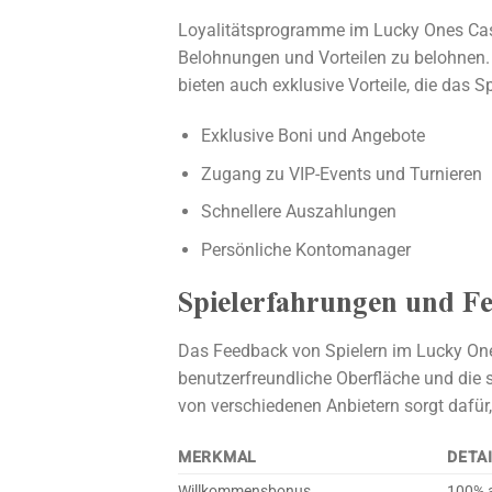
Loyalitätsprogramme im Lucky Ones Casin
Belohnungen und Vorteilen zu belohnen.
bieten auch exklusive Vorteile, die das S
Exklusive Boni und Angebote
Zugang zu VIP-Events und Turnieren
Schnellere Auszahlungen
Persönliche Kontomanager
Spielerfahrungen und F
Das Feedback von Spielern im Lucky Ones
benutzerfreundliche Oberfläche und die s
von verschiedenen Anbietern sorgt dafür
MERKMAL
DETA
Willkommensbonus
100% a