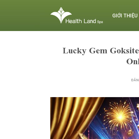
Bỏ
qua
GIỚI THIỆU
nội
dung
Lucky Gem Goksite:
On
ĐĂN