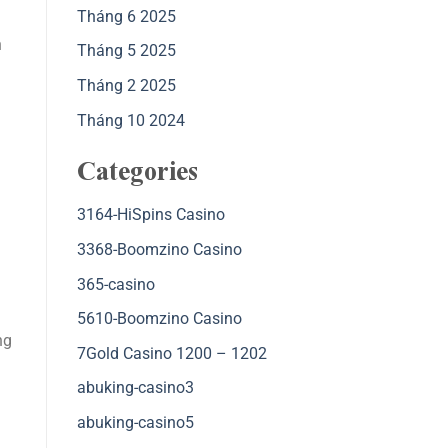
Tháng 6 2025
n
Tháng 5 2025
Tháng 2 2025
Tháng 10 2024
Categories
3164-HiSpins Casino
3368-Boomzino Casino
365-casino
5610-Boomzino Casino
ng
7Gold Casino 1200 – 1202
abuking-casino3
abuking-casino5