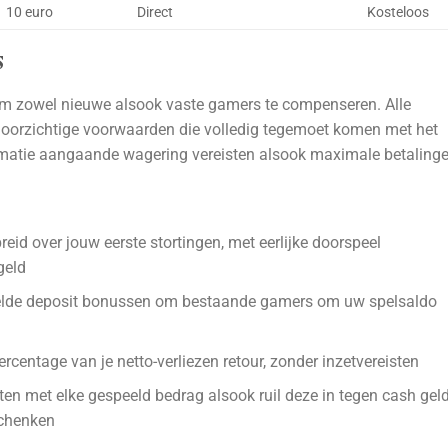
10 euro
Direct
Kosteloos
s
 zowel nieuwe alsook vaste gamers te compenseren. Alle
doorzichtige voorwaarden die volledig tegemoet komen met het
ormatie aangaande wagering vereisten alsook maximale betalinge
eid over jouw eerste stortingen, met eerlijke doorspeel
geld
lde deposit bonussen om bestaande gamers om uw spelsaldo
ercentage van je netto-verliezen retour, zonder inzetvereisten
n met elke gespeeld bedrag alsook ruil deze in tegen cash geld
schenken