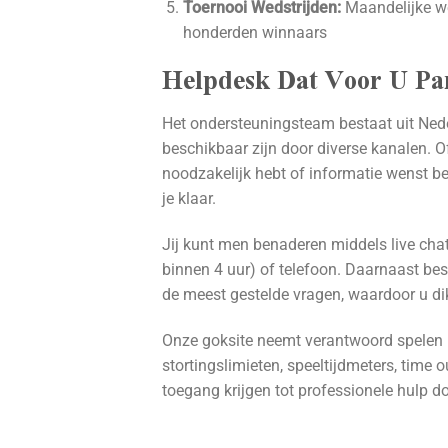
Toernooi Wedstrijden:
Maandelijke we
honderden winnaars
Helpdesk Dat Voor U Par
Het ondersteuningsteam bestaat uit Ned
beschikbaar zijn door diverse kanalen. Of
noodzakelijk hebt of informatie wenst b
je klaar.
Jij kunt men benaderen middels live chat
binnen 4 uur) of telefoon. Daarnaast be
de meest gestelde vragen, waardoor u di
Onze goksite neemt verantwoord spelen u
stortingslimieten, speeltijdmeters, time 
toegang krijgen tot professionele hulp 