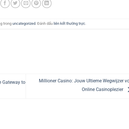
ng trong
uncategorized
. Đánh dấu
liên kết thường trực
.
Millioner Casino: Jouw Ultieme Wegwijzer v
e Gateway to
Online Casinoplezier