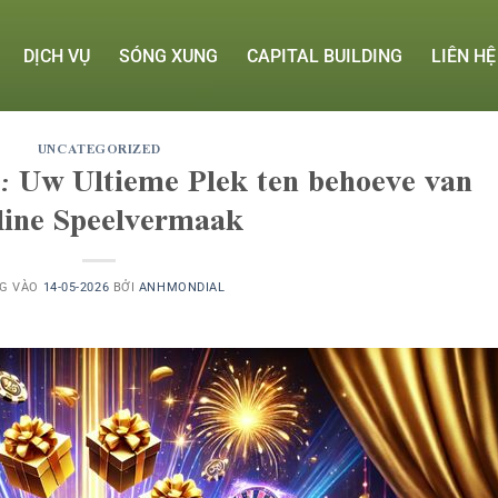
DỊCH VỤ
SÓNG XUNG
CAPITAL BUILDING
LIÊN HỆ
UNCATEGORIZED
 Uw Ultieme Plek ten behoeve van
line Speelvermaak
G VÀO
14-05-2026
BỞI
ANHMONDIAL