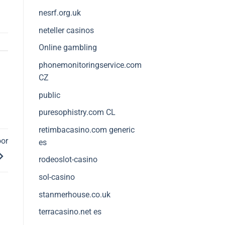
nesrf.org.uk
neteller casinos
Online gambling
phonemonitoringservice.com
CZ
public
puresophistry.com CL
retimbacasino.com generic
oor
es
rodeoslot-casino
sol-casino
stanmerhouse.co.uk
terracasino.net es