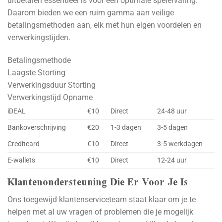
uitbetalen essentieel is voor een optimale spelervaring.
Daarom bieden we een ruim gamma aan veilige
betalingsmethoden aan, elk met hun eigen voordelen en
verwerkingstijden.
Betalingsmethode
Laagste Storting
Verwerkingsduur Storting
Verwerkingstijd Opname
iDEAL
€10
Direct
24-48 uur
Bankoverschrijving
€20
1-3 dagen
3-5 dagen
Creditcard
€10
Direct
3-5 werkdagen
E-wallets
€10
Direct
12-24 uur
Klantenondersteuning Die Er Voor Je Is
Ons toegewijd klantenserviceteam staat klaar om je te
helpen met al uw vragen of problemen die je mogelijk