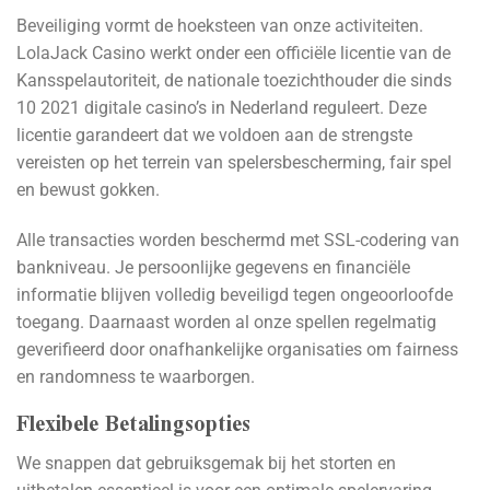
Beveiliging vormt de hoeksteen van onze activiteiten.
LolaJack Casino werkt onder een officiële licentie van de
Kansspelautoriteit, de nationale toezichthouder die sinds
10 2021 digitale casino’s in Nederland reguleert. Deze
licentie garandeert dat we voldoen aan de strengste
vereisten op het terrein van spelersbescherming, fair spel
en bewust gokken.
Alle transacties worden beschermd met SSL-codering van
bankniveau. Je persoonlijke gegevens en financiële
informatie blijven volledig beveiligd tegen ongeoorloofde
toegang. Daarnaast worden al onze spellen regelmatig
geverifieerd door onafhankelijke organisaties om fairness
en randomness te waarborgen.
Flexibele Betalingsopties
We snappen dat gebruiksgemak bij het storten en