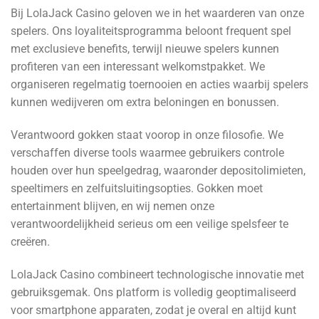
Bij LolaJack Casino geloven we in het waarderen van onze
spelers. Ons loyaliteitsprogramma beloont frequent spel
met exclusieve benefits, terwijl nieuwe spelers kunnen
profiteren van een interessant welkomstpakket. We
organiseren regelmatig toernooien en acties waarbij spelers
kunnen wedijveren om extra beloningen en bonussen.
Verantwoord gokken staat voorop in onze filosofie. We
verschaffen diverse tools waarmee gebruikers controle
houden over hun speelgedrag, waaronder depositolimieten,
speeltimers en zelfuitsluitingsopties. Gokken moet
entertainment blijven, en wij nemen onze
verantwoordelijkheid serieus om een veilige spelsfeer te
creëren.
LolaJack Casino combineert technologische innovatie met
gebruiksgemak. Ons platform is volledig geoptimaliseerd
voor smartphone apparaten, zodat je overal en altijd kunt