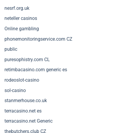
nesrf.org.uk
neteller casinos
Online gambling
phonemonitoringservice.com CZ
public
puresophistry.com CL
retimbacasino.com generic es
rodeoslot-casino
sol-casino
stanmerhouse.co.uk
terracasino.net es
terracasino.net Generic
thebutchers.club CZ