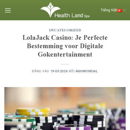
Bỏ
qua
Tiếng Việt
nội
dung
UNCATEGORIZED
LolaJack Casino: Je Perfecte
Bestemming voor Digitale
Gokentertainment
ĐĂNG VÀO
19-05-2026
BỞI
ANHMONDIAL