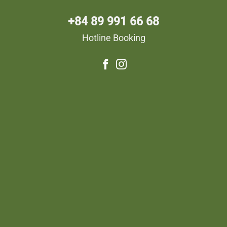
+84 89 991 66 68
Hotline Booking