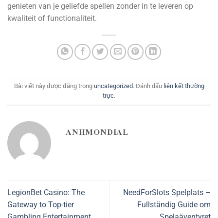
genieten van je geliefde spellen zonder in te leveren op
kwaliteit of functionaliteit.
Bài viết này được đăng trong
uncategorized
. Đánh dấu
liên kết thường
trực
.
ANHMONDIAL
LegionBet Casino: The
NeedForSlots Spelplats –
Gateway to Top-tier
Fullständig Guide om
Gambling Entertainment
Spelaäventyret