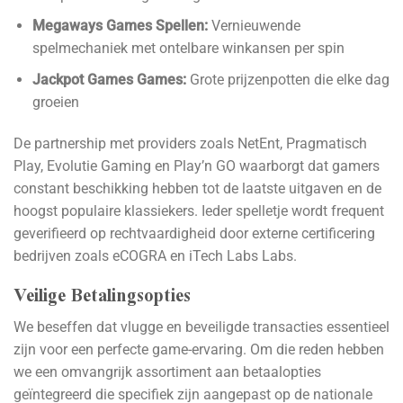
Megaways Games Spellen:
Vernieuwende
spelmechaniek met ontelbare winkansen per spin
Jackpot Games Games:
Grote prijzenpotten die elke dag
groeien
De partnership met providers zoals NetEnt, Pragmatisch
Play, Evolutie Gaming en Play’n GO waarborgt dat gamers
constant beschikking hebben tot de laatste uitgaven en de
hoogst populaire klassiekers. Ieder spelletje wordt frequent
geverifieerd op rechtvaardigheid door externe certificering
bedrijven zoals eCOGRA en iTech Labs Labs.
Veilige Betalingsopties
We beseffen dat vlugge en beveiligde transacties essentieel
zijn voor een perfecte game-ervaring. Om die reden hebben
we een omvangrijk assortiment aan betaalopties
geïntegreerd die specifiek zijn aangepast op de nationale