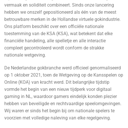
vermaak en soliditeit combineert. Sinds onze lancering
hebben we onszelf gepositioneerd als één van de meest
betrouwbare merken in de Hollandse virtuele gokindustrie.
Ons platform beschikt over een officiële nationale
toestemming van de KSA (KSA), wat betekent dat elke
financiële handeling, alle spelletje en alle interactie
compleet gecontroleerd wordt conform de strakke
nationale wetgeving.
De Nederlandse gokbranche werd officieel genormaliseerd
op 1 oktober 2021, toen de Wetgeving op de Kansspelen op
Online (KOA) van kracht werd. Dit belangrijke tijdstip
vormde het begin van een nieuw tijdperk voor digitaal
gaming in NL, waardoor gamers eindelijk konden plezier
hebben van beveiligde en rechtvaardige speelomgevingen.
Wij waren er sinds het begin bij om nationale spelers te
voorzien met volledige naleving van elke regelgeving.