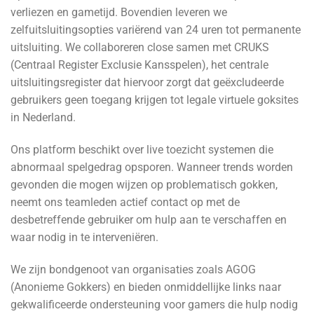
verliezen en gametijd. Bovendien leveren we
zelfuitsluitingsopties variërend van 24 uren tot permanente
uitsluiting. We collaboreren close samen met CRUKS
(Centraal Register Exclusie Kansspelen), het centrale
uitsluitingsregister dat hiervoor zorgt dat geëxcludeerde
gebruikers geen toegang krijgen tot legale virtuele goksites
in Nederland.
Ons platform beschikt over live toezicht systemen die
abnormaal spelgedrag opsporen. Wanneer trends worden
gevonden die mogen wijzen op problematisch gokken,
neemt ons teamleden actief contact op met de
desbetreffende gebruiker om hulp aan te verschaffen en
waar nodig in te interveniëren.
We zijn bondgenoot van organisaties zoals AGOG
(Anonieme Gokkers) en bieden onmiddellijke links naar
gekwalificeerde ondersteuning voor gamers die hulp nodig