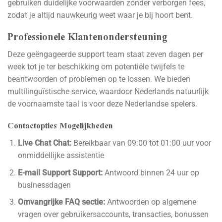
gebruiken duidelijke voorwaarden zonder verborgen fees,
zodat je altijd nauwkeurig weet waar je bij hoort bent.
Professionele Klantenondersteuning
Deze geëngageerde support team staat zeven dagen per
week tot je ter beschikking om potentiële twijfels te
beantwoorden of problemen op te lossen. We bieden
multilinguïstische service, waardoor Nederlands natuurlijk
de voornaamste taal is voor deze Nederlandse spelers.
Contactopties Mogelijkheden
Live Chat Chat:
Bereikbaar van 09:00 tot 01:00 uur voor
onmiddellijke assistentie
E-mail Support Support:
Antwoord binnen 24 uur op
businessdagen
Omvangrijke FAQ sectie:
Antwoorden op algemene
vragen over gebruikersaccounts, transacties, bonussen