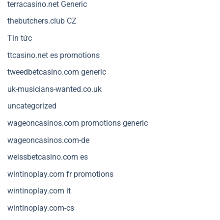
terracasino.net Generic
thebutchers.club CZ
Tin tức
ttcasino.net es promotions
tweedbetcasino.com generic
uk-musicians-wanted.co.uk
uncategorized
wageoncasinos.com promotions generic
wageoncasinos.com-de
weissbetcasino.com es
wintinoplay.com fr promotions
wintinoplay.com it
wintinoplay.com-cs