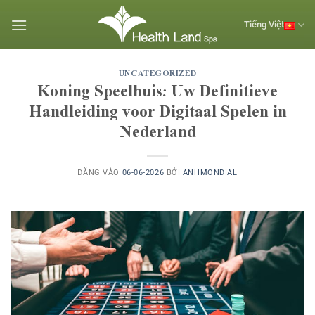
Bỏ
qua
Tiếng Việt
nội
dung
UNCATEGORIZED
Koning Speelhuis: Uw Definitieve
Handleiding voor Digitaal Spelen in
Nederland
ĐĂNG VÀO
06-06-2026
BỞI
ANHMONDIAL