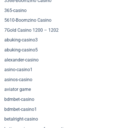
3368-Boomzino Casino
365-casino
5610-Boomzino Casino
7Gold Casino 1200 – 1202
abuking-casino3
abuking-casino5
alexander-casino
asino-casino1
asinos-casino
aviator game
bdmbet-casino
bdmbet-casino1
betalright-casino