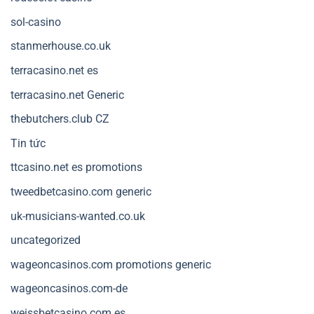
sol-casino
stanmerhouse.co.uk
terracasino.net es
terracasino.net Generic
thebutchers.club CZ
Tin tức
ttcasino.net es promotions
tweedbetcasino.com generic
uk-musicians-wanted.co.uk
uncategorized
wageoncasinos.com promotions generic
wageoncasinos.com-de
weissbetcasino.com es