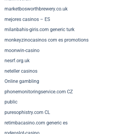
marketbosworthbrewery.co.uk
mejores casinos – ES
milanbahis-giris.com generic turk
monkeyzinocasinos com es promotions
moonwin-casino
nesrf.org.uk
neteller casinos
Online gambling
phonemonitoringservice.com CZ
public
puresophistry.com CL
retimbacasino.com generic es
rodeoslot-casino