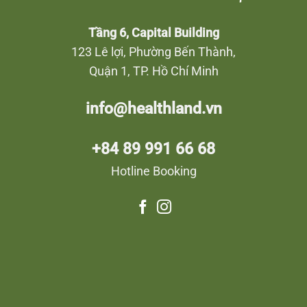
Tầng 6, Capital Building
123 Lê lợi, Phường Bến Thành,
Quận 1, TP. Hồ Chí Minh
info@healthland.vn
+84 89 991 66 68
Hotline Booking