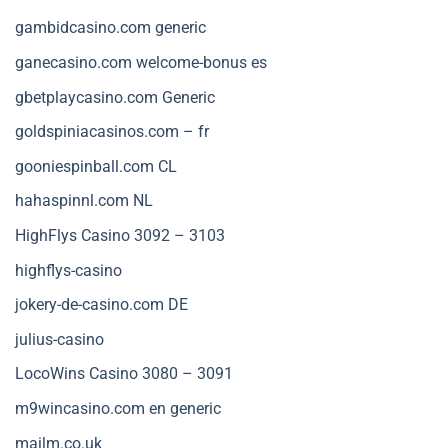
gambidcasino.com generic
ganecasino.com welcome-bonus es
gbetplaycasino.com Generic
goldspiniacasinos.com – fr
gooniespinball.com CL
hahaspinnl.com NL
HighFlys Casino 3092 – 3103
highflys-casino
jokery-de-casino.com DE
julius-casino
LocoWins Casino 3080 – 3091
m9wincasino.com en generic
mailm.co.uk