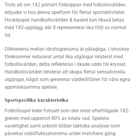
Trots att om 1X2 primärt förknippas med fotbollsvärlden,
erbjuder vi hos denna spelform för flertal sportaktiviteter.
Hockeyspel, handbollsvärlden & basket kan likaså betas
med 1X2-upplägg, där X representerar lika följt av normal
tid.
Olikheterna mellan idrottsgrenarna är påtagliga. I ishockey
förekommer reducerat antal lika utgångar relaterat med
fotbollsvärlden, detta reflekteras i ökade odds för krysset.
Handbollsvärlden tenderar att skapa flertal sensationella
utgångar, något som genererar värdetillfällen för våra egna
uppmärksamma spelare.
Sportspecifika karakteristika
Fotbollsspel leder fortsatt som den mest efterfrågade 1X2-
grenen med uppemot 80% av totala vad. Spelens
varaktighet samt avbrott tillåter taktiska analyser som
påverkar oddsfluktuationerna under matchens gång.