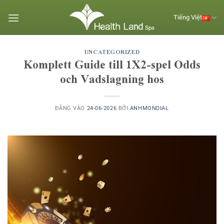
Bỏ
qua
Tiếng Việt
nội
dung
UNCATEGORIZED
Komplett Guide till 1X2-spel Odds
och Vadslagning hos
ĐĂNG VÀO
24-06-2026
BỞI
ANHMONDIAL