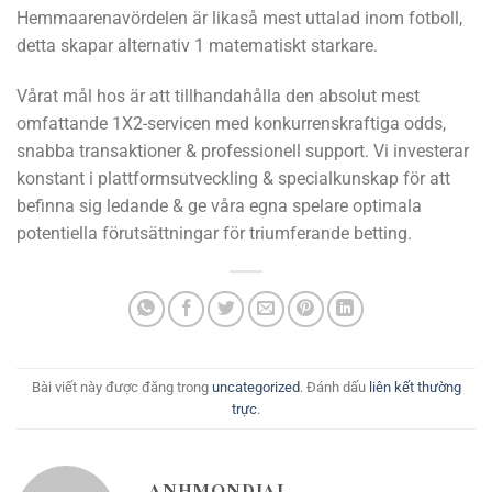
Hemmaarenavördelen är likaså mest uttalad inom fotboll,
detta skapar alternativ 1 matematiskt starkare.
Vårat mål hos är att tillhandahålla den absolut mest
omfattande 1X2-servicen med konkurrenskraftiga odds,
snabba transaktioner & professionell support. Vi investerar
konstant i plattformsutveckling & specialkunskap för att
befinna sig ledande & ge våra egna spelare optimala
potentiella förutsättningar för triumferande betting.
Bài viết này được đăng trong
uncategorized
. Đánh dấu
liên kết thường
trực
.