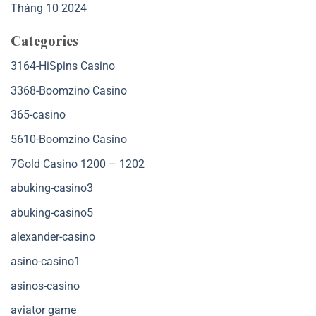
Tháng 10 2024
Categories
3164-HiSpins Casino
3368-Boomzino Casino
365-casino
5610-Boomzino Casino
7Gold Casino 1200 – 1202
abuking-casino3
abuking-casino5
alexander-casino
asino-casino1
asinos-casino
aviator game