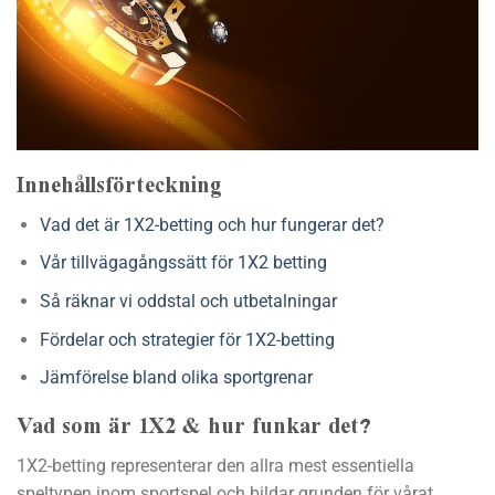
Innehållsförteckning
Vad det är 1X2-betting och hur fungerar det?
Vår tillvägagångssätt för 1X2 betting
Så räknar vi oddstal och utbetalningar
Fördelar och strategier för 1X2-betting
Jämförelse bland olika sportgrenar
Vad som är 1X2 & hur funkar det?
1X2-betting representerar den allra mest essentiella
speltypen inom sportspel och bildar grunden för vårat