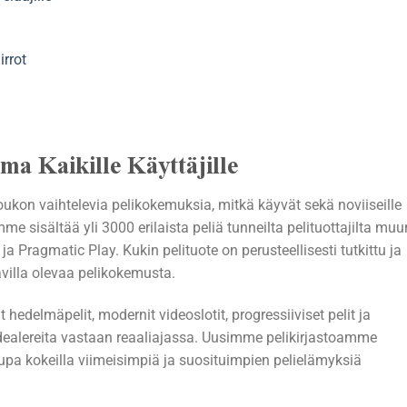
rrot
ma Kaikille Käyttäjille
ukon vaihtelevia pelikokemuksia, mitkä käyvät sekä noviiseille
mme sisältää yli 3000 erilaista peliä tunneilta pelituottajilta muu
 Pragmatic Play. Kukin pelituote on perusteellisesti tutkittu ja
villa olevaa pelikokemusta.
edelmäpelit, modernit videoslotit, progressiiviset pelit ja
ta dealereita vastaan reaaliajassa. Uusimme pelikirjastoamme
i lupa kokeilla viimeisimpiä ja suosituimpien pelielämyksiä