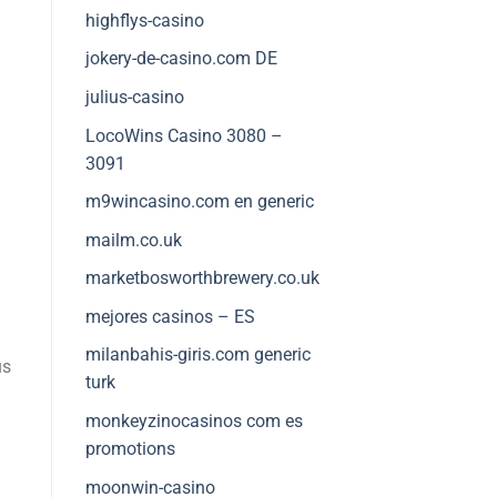
highflys-casino
jokery-de-casino.com DE
julius-casino
LocoWins Casino 3080 –
3091
m9wincasino.com en generic
mailm.co.uk
marketbosworthbrewery.co.uk
mejores casinos – ES
milanbahis-giris.com generic
us
turk
monkeyzinocasinos com es
promotions
moonwin-casino