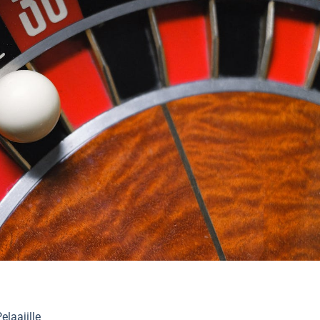
elaajille