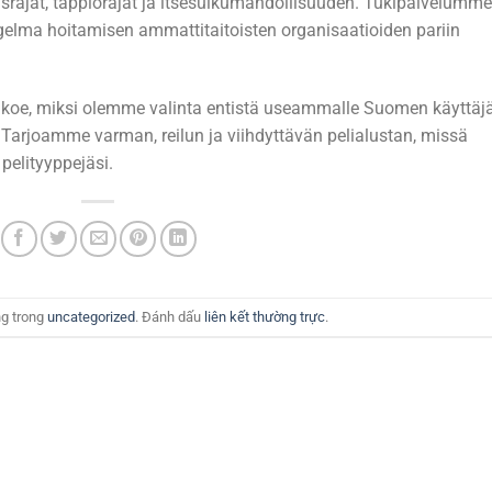
nnusrajat, tappiorajat ja itsesulkumahdollisuuden. Tukipalvelumme
lma hoitamisen ammattitaitoisten organisaatioiden pariin
 koe, miksi olemme valinta entistä useammalle Suomen käyttäj
 Tarjoamme varman, reilun ja viihdyttävän pelialustan, missä
pelityyppejäsi.
ng trong
uncategorized
. Đánh dấu
liên kết thường trực
.