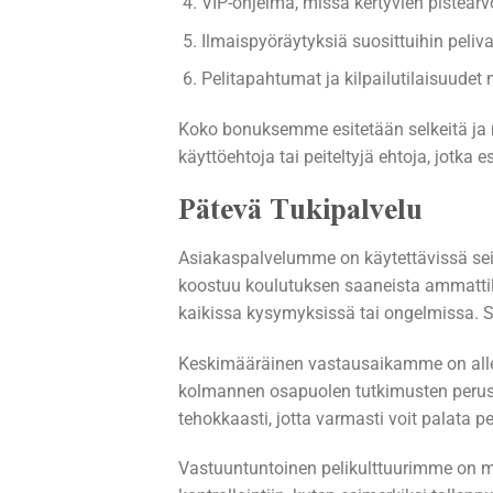
VIP-ohjelma, missä kertyvien pistearvo
Ilmaispyöräytyksiä suosittuihin pelival
Pelitapahtumat ja kilpailutilaisuudet 
Koko bonuksemme esitetään selkeitä ja n
käyttöehtoja tai peiteltyjä ehtoja, jotka e
Pätevä Tukipalvelu
Asiakaspalvelumme on käytettävissä se
koostuu koulutuksen saaneista ammattila
kaikissa kysymyksissä tai ongelmissa. Saa
Keskimääräinen vastausaikamme on alle
kolmannen osapuolen tutkimusten perust
tehokkaasti, jotta varmasti voit palata
Vastuuntuntoinen pelikulttuurimme on me