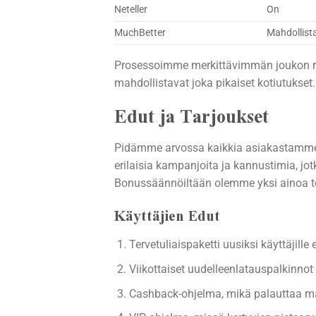
Neteller
On
MuchBetter
Mahdollist
Prosessoimme merkittävimmän joukon rah
mahdollistavat joka pikaiset kotiutukset. 
Edut ja Tarjoukset
Pidämme arvossa kaikkia asiakastamme j
erilaisia kampanjoita ja kannustimia, jot
Bonussäännöiltään olemme yksi ainoa to
Käyttäjien Edut
Tervetuliaispaketti uusiksi käyttäjille
Viikottaiset uudelleenlatauspalkinnot a
Cashback-ohjelma, mikä palauttaa mää