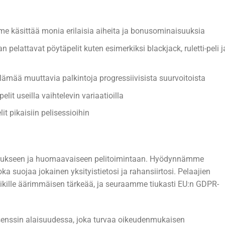
e käsittää monia erilaisia aiheita ja bonusominaisuuksia
n pelattavat pöytäpelit kuten esimerkiksi blackjack, ruletti-peli j
elämää muuttavia palkintoja progressiivisista suurvoitoista
elit useilla vaihtelevin variaatioilla
it pikaisiin pelisessioihin
aukseen ja huomaavaiseen pelitoimintaan. Hyödynnämme
ka suojaa jokainen yksityistietosi ja rahansiirtosi. Pelaajien
aikille äärimmäisen tärkeää, ja seuraamme tiukasti EU:n GDPR-
lisenssin alaisuudessa, joka turvaa oikeudenmukaisen