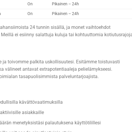
On
Pikainen – 24h
a
On
Pikainen – 24h
ansiirroista 24 tunnin sisällä, ja monet vaihtoehdot
Meillä ei esiinny salattuja kuluja tai kohtuuttomia kotiutusrajoj
a toivomme palkita uskollisuutesi. Esitämme toistuvasti
ka välineet antavat extrapotentiaaleja pelielämykseesi.
imialan tasapuolisimmista palveluntarjoajista.
 edullisilla kävättövaatimuksilla
ktiivisille asiakkaille
rän menetyksistäsi palautuksena käyttötilillesi