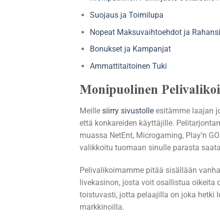
Suojaus ja Toimilupa
Nopeat Maksuvaihtoehdot ja Rahansii
Bonukset ja Kampanjat
Ammattitaitoinen Tuki
Monipuolinen Pelivalikoi
Meille
siirry sivustolle
esitämme laajan jo
että konkareiden käyttäjille. Pelitarjonta
muassa NetEnt, Microgaming, Play’n GO ja
valikkoitu tuomaan sinulle parasta saata
Pelivalikoimamme pitää sisällään vanhat h
livekasinon, josta voit osallistua oikei
toistuvasti, jotta pelaajilla on joka hetk
markkinoilla.