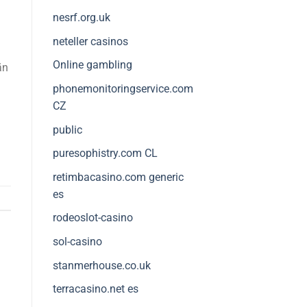
nesrf.org.uk
neteller casinos
Online gambling
än
phonemonitoringservice.com
CZ
public
puresophistry.com CL
retimbacasino.com generic
es
rodeoslot-casino
sol-casino
stanmerhouse.co.uk
terracasino.net es