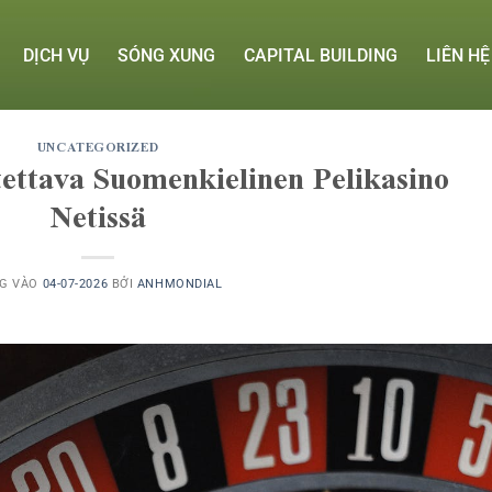
DỊCH VỤ
SÓNG XUNG
CAPITAL BUILDING
LIÊN HỆ
UNCATEGORIZED
ettava Suomenkielinen Pelikasino
Netissä
G VÀO
04-07-2026
BỞI
ANHMONDIAL