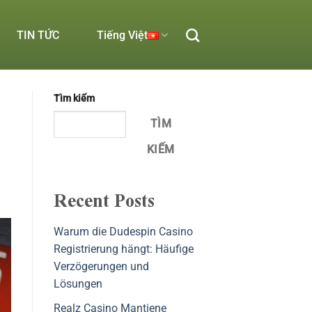
TIN TỨC
Tiếng Việt
Tìm kiếm
TÌM
KIẾM
Recent Posts
Warum die Dudespin Casino
Registrierung hängt: Häufige
Verzögerungen und
Lösungen
Realz Casino Mantiene