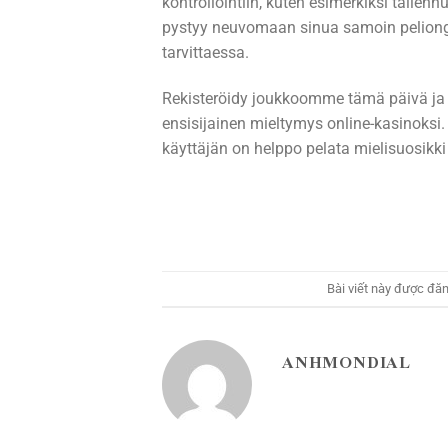
kontrollointiin, kuten esimerkiksi talle
pystyy neuvomaan sinua samoin pelionge
tarvittaessa.
Rekisteröidy joukkoomme tämä päivä ja
ensisijainen mieltymys online-kasinoksi.
käyttäjän on helppo pelata mielisuosikki 
Bài viết này được đă
ANHMONDIAL