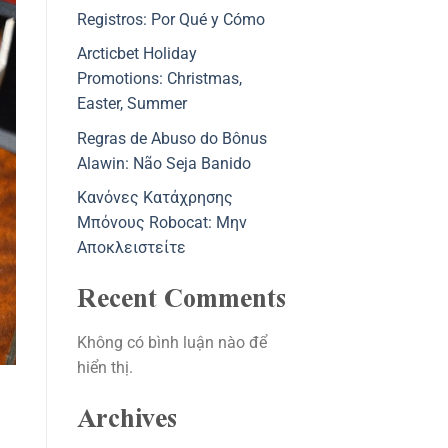
Registros: Por Qué y Cómo
Arcticbet Holiday
Promotions: Christmas,
Easter, Summer
Regras de Abuso do Bônus
Alawin: Não Seja Banido
Κανόνες Κατάχρησης
Μπόνους Robocat: Μην
Αποκλειστείτε
Recent Comments
Không có bình luận nào để
hiển thị.
Archives