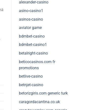
alexander-casino
mä
asino-casino1
asinos-casino
aviator game
bdmbet-casino
.
bdmbet-casino1
betalright-casino
beticocasinos.com fr
promotions
betlive-casino
betnjet-casino
betorizgiris.com generic turk
caragordacantina.co.uk