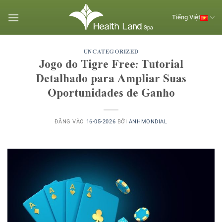
Bỏ
qua
Tiếng Việt
nội
dung
UNCATEGORIZED
Jogo do Tigre Free: Tutorial
Detalhado para Ampliar Suas
Oportunidades de Ganho
ĐĂNG VÀO
16-05-2026
BỞI
ANHMONDIAL