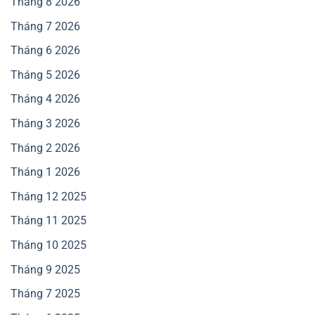
Tháng 8 2026
Tháng 7 2026
Tháng 6 2026
Tháng 5 2026
Tháng 4 2026
Tháng 3 2026
Tháng 2 2026
Tháng 1 2026
Tháng 12 2025
Tháng 11 2025
Tháng 10 2025
Tháng 9 2025
Tháng 7 2025