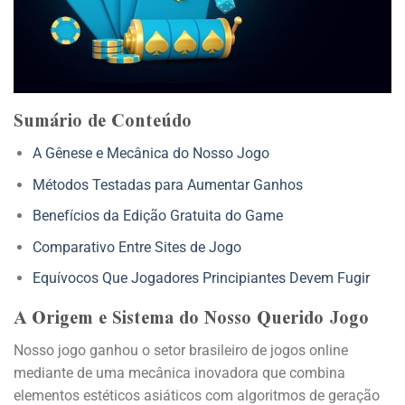
Sumário de Conteúdo
A Gênese e Mecânica do Nosso Jogo
Métodos Testadas para Aumentar Ganhos
Benefícios da Edição Gratuita do Game
Comparativo Entre Sites de Jogo
Equívocos Que Jogadores Principiantes Devem Fugir
A Origem e Sistema do Nosso Querido Jogo
Nosso jogo ganhou o setor brasileiro de jogos online
mediante de uma mecânica inovadora que combina
elementos estéticos asiáticos com algoritmos de geração