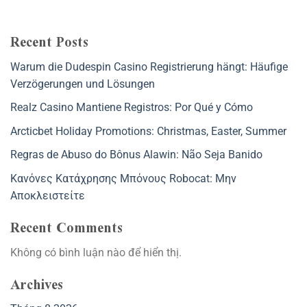
Recent Posts
Warum die Dudespin Casino Registrierung hängt: Häufige
Verzögerungen und Lösungen
Realz Casino Mantiene Registros: Por Qué y Cómo
Arcticbet Holiday Promotions: Christmas, Easter, Summer
Regras de Abuso do Bônus Alawin: Não Seja Banido
Κανόνες Κατάχρησης Μπόνους Robocat: Μην
Αποκλειστείτε
Recent Comments
Không có bình luận nào để hiển thị.
Archives