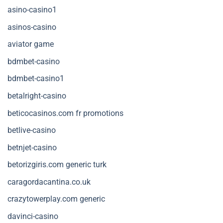
asino-casino1
asinos-casino
aviator game
bdmbet-casino
bdmbet-casino1
betalright-casino
beticocasinos.com fr promotions
betlive-casino
betnjet-casino
betorizgiris.com generic turk
caragordacantina.co.uk
crazytowerplay.com generic
davinci-casino