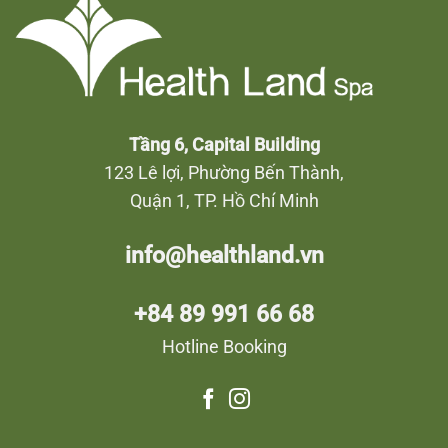
Tầng 6, Capital Building
123 Lê lợi, Phường Bến Thành,
Quận 1, TP. Hồ Chí Minh
info@healthland.vn
+84 89 991 66 68
Hotline Booking