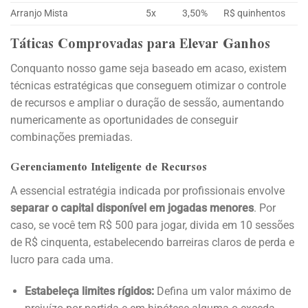
Arranjo Mista
5x
3,50%
R$ quinhentos
Táticas Comprovadas para Elevar Ganhos
Conquanto nosso game seja baseado em acaso, existem
técnicas estratégicas que conseguem otimizar o controle
de recursos e ampliar o duração de sessão, aumentando
numericamente as oportunidades de conseguir
combinações premiadas.
Gerenciamento Inteligente de Recursos
A essencial estratégia indicada por profissionais envolve
separar o capital disponível em jogadas menores
. Por
caso, se você tem R$ 500 para jogar, divida em 10 sessões
de R$ cinquenta, estabelecendo barreiras claros de perda e
lucro para cada uma.
Estabeleça limites rígidos:
Defina um valor máximo de