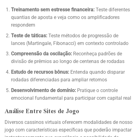
Treinamento sem estresse financeira:
Teste diferentes
quantias de aposta e veja como os amplificadores
respondem
Teste de táticas:
Teste métodos de progressão de
lances (Martingale, Fibonacci) em contexto controlado
Compreensão da oscilação:
Reconheça padrões de
divisão de prêmios ao longo de centenas de rodadas
Estudo de recursos bônus:
Entenda quando disparar
rodadas diferenciadas para ampliar retornos
Desenvolvimento de domínio:
Pratique o controle
emocional fundamental para participar com capital real
Análise Entre Sites de Jogo
Diversos cassinos virtuais oferecem modalidades de nosso
jogo com características específicas que poderão impactar