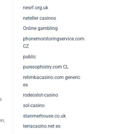
nesrf.org.uk
neteller casinos
Online gambling
phonemonitoringservice.com
CZ
public
puresophistry.com CL
retimbacasino.com generic
es
rodeoslot-casino
s
sol-casino
stanmerhouse.co.uk
en,
terracasino.net es