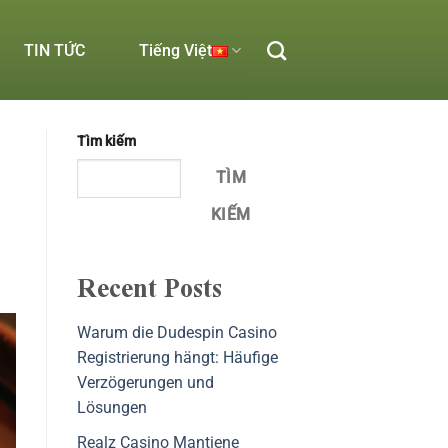
TIN TỨC
Tiếng Việt
Tìm kiếm
TÌM
KIẾM
Recent Posts
Warum die Dudespin Casino
Registrierung hängt: Häufige
Verzögerungen und
Lösungen
Realz Casino Mantiene