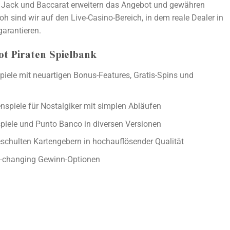
ck Jack und Baccarat erweitern das Angebot und gewähren
roh sind wir auf den Live-Casino-Bereich, in dem reale Dealer in
arantieren.
ot Piraten Spielbank
ele mit neuartigen Bonus-Features, Gratis-Spins und
spiele für Nostalgiker mit simplen Abläufen
spiele und Punto Banco in diversen Versionen
schulten Kartengebern in hochauflösender Qualität
e-changing Gewinn-Optionen