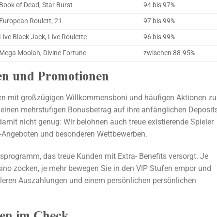
Book of Dead, Star Burst
94 bis 97%
European Roulett, 21
97 bis 99%
Live Black Jack, Live Roulette
96 bis 99%
Mega Moolah, Divine Fortune
zwischen 88-95%
ten und Promotionen
den mit großzügigen Willkommensboni und häufigen Aktionen zu
einen mehrstufigen Bonusbetrag auf ihre anfänglichen Deposits
amit nicht genug: Wir belohnen auch treue existierende Spieler
k-Angeboten und besonderen Wettbewerben.
tsprogramm, das treue Kunden mit Extra- Benefits versorgt. Je
asino zocken, je mehr bewegen Sie in den VIP Stufen empor und
elleren Auszahlungen und einem persönlichen persönlichen
en im Check