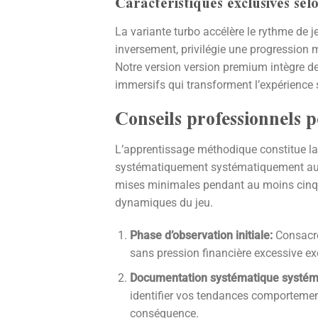
Caractéristiques exclusives selo
La variante turbo accélère le rythme de 
inversement, privilégie une progression
Notre version version premium intègre d
immersifs qui transforment l’expérience 
Conseils professionnels 
L’apprentissage méthodique constitue 
systématiquement systématiquement aux 
mises minimales pendant au moins cinqua
dynamiques du jeu.
Phase d’observation initiale:
Consacre
sans pression financière excessive exc
Documentation systématique systém
identifier vos tendances comportemen
conséquence.