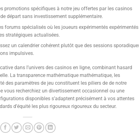
es promotions spécifiques à notre jeu offertes par les casinos
l de départ sans investissement supplémentaire.
es forums spécialisés où les joueurs expérimentés expérimentés
es stratégiques actualisées.
ssez un calendrier cohérent plutôt que des sessions sporadique
ions impulsives.
ficative dans l’univers des casinos en ligne, combinant hasard
onnelle. La transparence mathématique mathématique, les
lité des paramètres de jeu constituent les piliers de de notre
Que vous recherchiez un divertissement occasionnel ou une
nfigurations disponibles s’adaptent précisément à vos attentes
dards d’équité les plus rigoureux rigoureux du secteur.