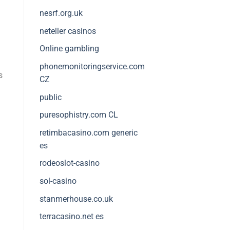
nesrf.org.uk
neteller casinos
Online gambling
phonemonitoringservice.com
s
CZ
public
puresophistry.com CL
retimbacasino.com generic
es
rodeoslot-casino
sol-casino
stanmerhouse.co.uk
terracasino.net es