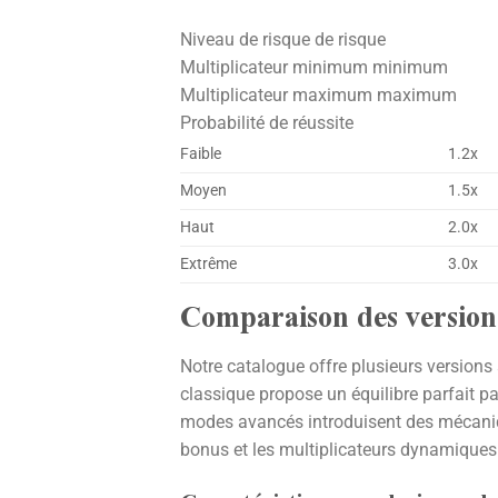
Niveau de risque de risque
Multiplicateur minimum minimum
Multiplicateur maximum maximum
Probabilité de réussite
Faible
1.2x
Moyen
1.5x
Haut
2.0x
Extrême
3.0x
Comparaison des versions
Notre catalogue offre plusieurs versions
classique propose un équilibre parfait par
modes avancés introduisent des mécani
bonus et les multiplicateurs dynamiques