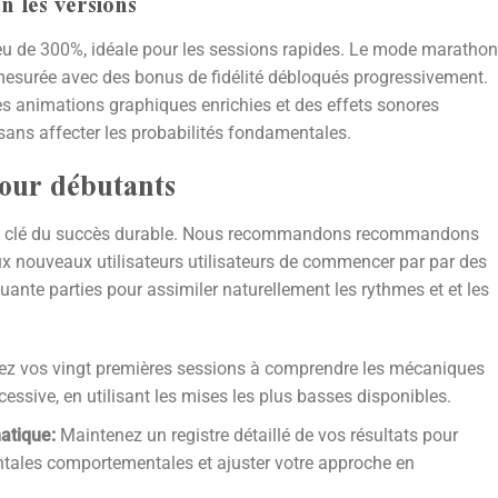
n les versions
jeu de 300%, idéale pour les sessions rapides. Le mode marathon
 mesurée avec des bonus de fidélité débloqués progressivement.
es animations graphiques enrichies et des effets sonores
sans affecter les probabilités fondamentales.
pour débutants
la clé du succès durable. Nous recommandons recommandons
nouveaux utilisateurs utilisateurs de commencer par par des
nte parties pour assimiler naturellement les rythmes et et les
z vos vingt premières sessions à comprendre les mécaniques
essive, en utilisant les mises les plus basses disponibles.
atique:
Maintenez un registre détaillé de vos résultats pour
tales comportementales et ajuster votre approche en