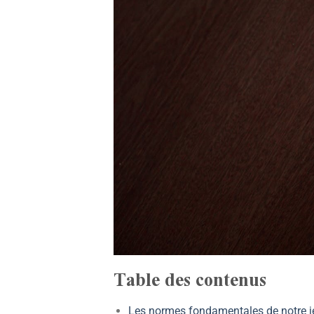
Table des contenus
Les normes fondamentales de notre j