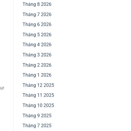
Tháng 8 2026
Tháng 7 2026
Tháng 6 2026
Tháng 5 2026
Tháng 4 2026
Tháng 3 2026
Tháng 2 2026
Tháng 1 2026
Tháng 12 2025
sur
Tháng 11 2025
Tháng 10 2025
Tháng 9 2025
Tháng 7 2025