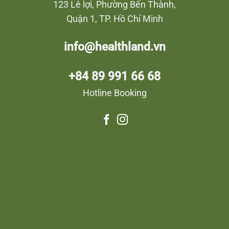
123 Lê lợi, Phường Bến Thành,
Quận 1, TP. Hồ Chí Minh
info@healthland.vn
+84 89 991 66 68
Hotline Booking