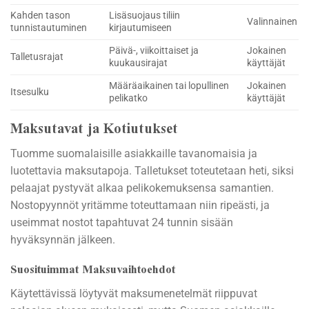
Kahden tason
Lisäsuojaus tiliin
Valinnainen
tunnistautuminen
kirjautumiseen
Päivä-, viikoittaiset ja
Jokainen
Talletusrajat
kuukausirajat
käyttäjät
Määräaikainen tai lopullinen
Jokainen
Itsesulku
pelikatko
käyttäjät
Maksutavat ja Kotiutukset
Tuomme suomalaisille asiakkaille tavanomaisia ja
luotettavia maksutapoja. Talletukset toteutetaan heti, siksi
pelaajat pystyvät alkaa pelikokemuksensa samantien.
Nostopyynnöt yritämme toteuttamaan niin ripeästi, ja
useimmat nostot tapahtuvat 24 tunnin sisään
hyväksynnän jälkeen.
Suosituimmat Maksuvaihtoehdot
Käytettävissä löytyvät maksumenetelmät riippuvat