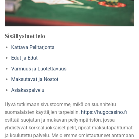
Sisällysluettelo
Kattava Pelitarjonta
Edut ja Edut
Varmuus ja Luotettavuus
Maksutavat ja Nostot
Asiakaspalvelu
Hyvä tutkimaan sivustoomme, mikä on suunniteltu
suomalaisten käyttäjien tarpeisiin.
https://hugocasino.fi
esittää suojatun ja mukavan peliympäristön, jossa
yhdistyvät korkealuokkaiset pelit, ripeät maksutapahtumat
ja koulutettu palvelu. Me olemme omistautuneet antamaan