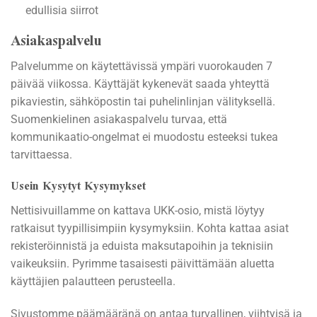
edullisia siirrot
Asiakaspalvelu
Palvelumme on käytettävissä ympäri vuorokauden 7
päivää viikossa. Käyttäjät kykenevät saada yhteyttä
pikaviestin, sähköpostin tai puhelinlinjan välityksellä.
Suomenkielinen asiakaspalvelu turvaa, että
kommunikaatio-ongelmat ei muodostu esteeksi tukea
tarvittaessa.
Usein Kysytyt Kysymykset
Nettisivuillamme on kattava UKK-osio, mistä löytyy
ratkaisut tyypillisimpiin kysymyksiin. Kohta kattaa asiat
rekisteröinnistä ja eduista maksutapoihin ja teknisiin
vaikeuksiin. Pyrimme tasaisesti päivittämään aluetta
käyttäjien palautteen perusteella.
Sivustomme päämääränä on antaa turvallinen, viihtyisä ja