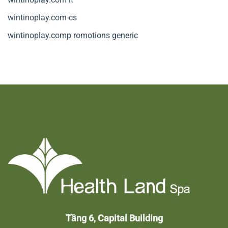
wintinoplay.com-cs
wintinoplay.comp romotions generic
Tầng 6, Capital Building