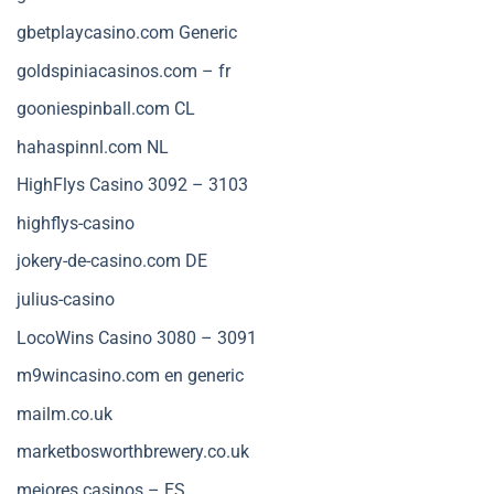
gbetplaycasino.com Generic
goldspiniacasinos.com – fr
gooniespinball.com CL
hahaspinnl.com NL
HighFlys Casino 3092 – 3103
highflys-casino
jokery-de-casino.com DE
julius-casino
LocoWins Casino 3080 – 3091
m9wincasino.com en generic
mailm.co.uk
marketbosworthbrewery.co.uk
mejores casinos – ES