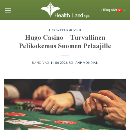
Bỏ
qua
Tiếng Việt
nội
dung
UNCATEGORIZED
Hugo Casino – Turvallinen
Pelikokemus Suomen Pelaajille
ĐĂNG VÀO
11-06-2026
BỞI
ANHMONDIAL