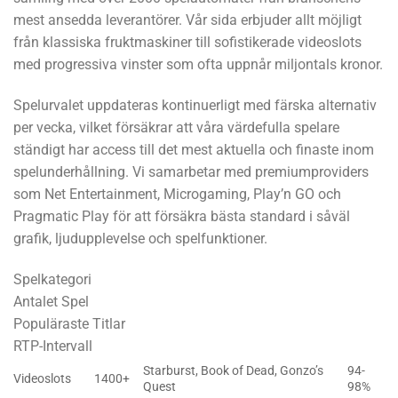
mest ansedda leverantörer. Vår sida erbjuder allt möjligt
från klassiska fruktmaskiner till sofistikerade videoslots
med progressiva vinster som ofta uppnår miljontals kronor.
Spelurvalet uppdateras kontinuerligt med färska alternativ
per vecka, vilket försäkrar att våra värdefulla spelare
ständigt har access till det mest aktuella och finaste inom
spelunderhållning. Vi samarbetar med premiumproviders
som Net Entertainment, Microgaming, Play’n GO och
Pragmatic Play för att försäkra bästa standard i såväl
grafik, ljudupplevelse och spelfunktioner.
Spelkategori
Antalet Spel
Populäraste Titlar
RTP-Intervall
Starburst, Book of Dead, Gonzo’s
94-
Videoslots
1400+
Quest
98%