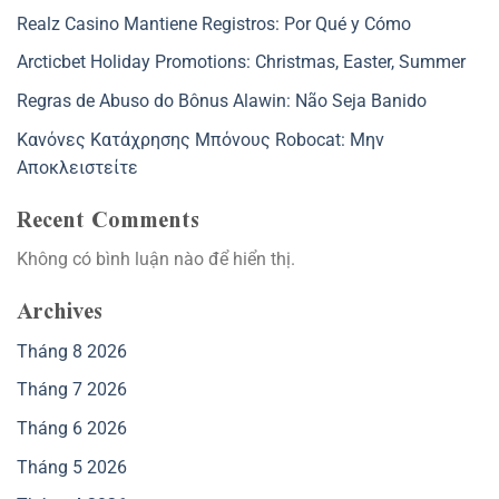
Realz Casino Mantiene Registros: Por Qué y Cómo
Arcticbet Holiday Promotions: Christmas, Easter, Summer
Regras de Abuso do Bônus Alawin: Não Seja Banido
Κανόνες Κατάχρησης Μπόνους Robocat: Μην
Αποκλειστείτε
Recent Comments
Không có bình luận nào để hiển thị.
Archives
Tháng 8 2026
Tháng 7 2026
Tháng 6 2026
Tháng 5 2026