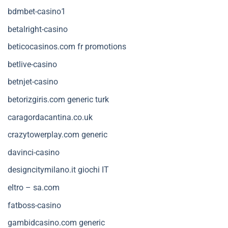
bdmbet-casino1
betalright-casino
beticocasinos.com fr promotions
betlive-casino
betnjet-casino
betorizgiris.com generic turk
caragordacantina.co.uk
crazytowerplay.com generic
davinci-casino
designcitymilano.it giochi IT
eltro – sa.com
fatboss-casino
gambidcasino.com generic