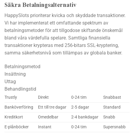
Säkra Betalningsalternativ
HappySlots prioriterar kvicka och skyddade transaktioner.
Vi har implementerat ett omfattande spektrum av
betalningsmetoder för att tillgodose skiftande önskemål
bland våra värdefulla spelare. Samtliga finansiella
transaktioner krypteras med 256-bitars SSL-kryptering,
samma säkerhetsnivå som tillämpas av globala banker.
Betalningsmetod
Insättning
Uttag
Behandlingstid
Trustly
Direkt
0-24 tim
Snabbast
Banköverföring
Ett till tre dagar
2-5 dagar
Standard
Kreditkort
Omedelbar
2-4 bankdagar
Snabb
E-plånböcker
Instant
0-24 tim
Supersnabb