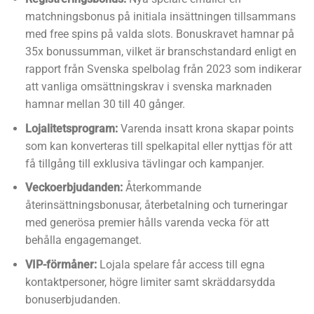
matchningsbonus på initiala insättningen tillsammans
med free spins på valda slots. Bonuskravet hamnar på
35x bonussumman, vilket är branschstandard enligt en
rapport från Svenska spelbolag från 2023 som indikerar
att vanliga omsättningskrav i svenska marknaden
hamnar mellan 30 till 40 gånger.
Lojalitetsprogram:
Varenda insatt krona skapar points
som kan konverteras till spelkapital eller nyttjas för att
få tillgång till exklusiva tävlingar och kampanjer.
Veckoerbjudanden:
Återkommande
återinsättningsbonusar, återbetalning och turneringar
med generösa premier hålls varenda vecka för att
behålla engagemanget.
VIP-förmåner:
Lojala spelare får access till egna
kontaktpersoner, högre limiter samt skräddarsydda
bonuserbjudanden.