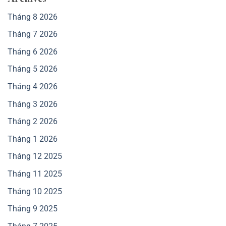
Tháng 8 2026
Tháng 7 2026
Tháng 6 2026
Tháng 5 2026
Tháng 4 2026
Tháng 3 2026
Tháng 2 2026
Tháng 1 2026
Tháng 12 2025
Tháng 11 2025
Tháng 10 2025
Tháng 9 2025