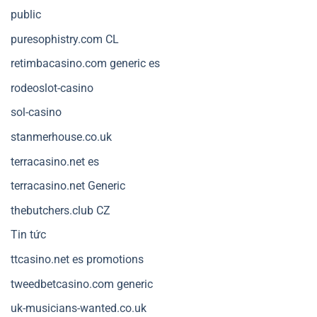
public
puresophistry.com CL
retimbacasino.com generic es
rodeoslot-casino
sol-casino
stanmerhouse.co.uk
terracasino.net es
terracasino.net Generic
thebutchers.club CZ
Tin tức
ttcasino.net es promotions
tweedbetcasino.com generic
uk-musicians-wanted.co.uk