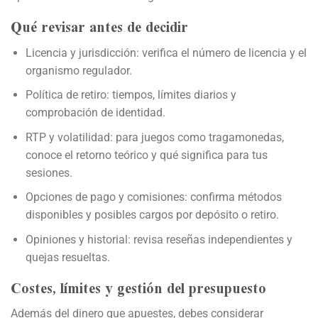
Qué revisar antes de decidir
Licencia y jurisdicción: verifica el número de licencia y el
organismo regulador.
Política de retiro: tiempos, límites diarios y
comprobación de identidad.
RTP y volatilidad: para juegos como tragamonedas,
conoce el retorno teórico y qué significa para tus
sesiones.
Opciones de pago y comisiones: confirma métodos
disponibles y posibles cargos por depósito o retiro.
Opiniones y historial: revisa reseñas independientes y
quejas resueltas.
Costes, límites y gestión del presupuesto
Además del dinero que apuestes, debes considerar