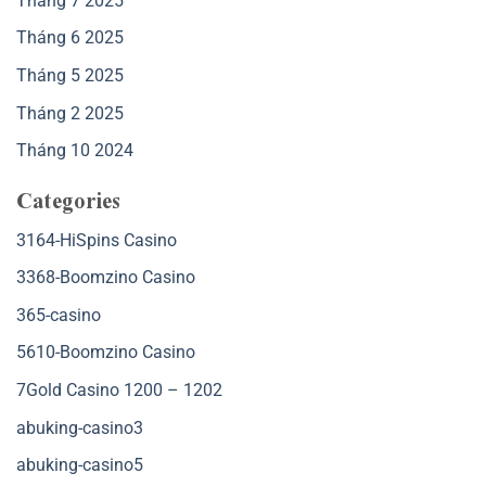
Tháng 7 2025
Tháng 6 2025
Tháng 5 2025
Tháng 2 2025
Tháng 10 2024
Categories
3164-HiSpins Casino
3368-Boomzino Casino
365-casino
5610-Boomzino Casino
7Gold Casino 1200 – 1202
abuking-casino3
abuking-casino5