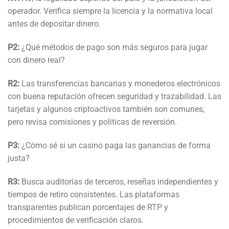
operador. Verifica siempre la licencia y la normativa local
antes de depositar dinero.
P2:
¿Qué métodos de pago son más seguros para jugar
con dinero real?
R2:
Las transferencias bancarias y monederos electrónicos
con buena reputación ofrecen seguridad y trazabilidad. Las
tarjetas y algunos criptoactivos también son comunes,
pero revisa comisiones y políticas de reversión.
P3:
¿Cómo sé si un casino paga las ganancias de forma
justa?
R3:
Busca auditorías de terceros, reseñas independientes y
tiempos de retiro consistentes. Las plataformas
transparentes publican porcentajes de RTP y
procedimientos de verificación claros.