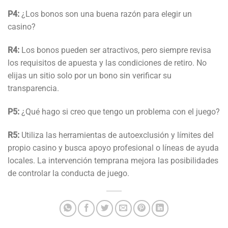
P4:
¿Los bonos son una buena razón para elegir un
casino?
R4:
Los bonos pueden ser atractivos, pero siempre revisa
los requisitos de apuesta y las condiciones de retiro. No
elijas un sitio solo por un bono sin verificar su
transparencia.
P5:
¿Qué hago si creo que tengo un problema con el juego?
R5:
Utiliza las herramientas de autoexclusión y límites del
propio casino y busca apoyo profesional o líneas de ayuda
locales. La intervención temprana mejora las posibilidades
de controlar la conducta de juego.