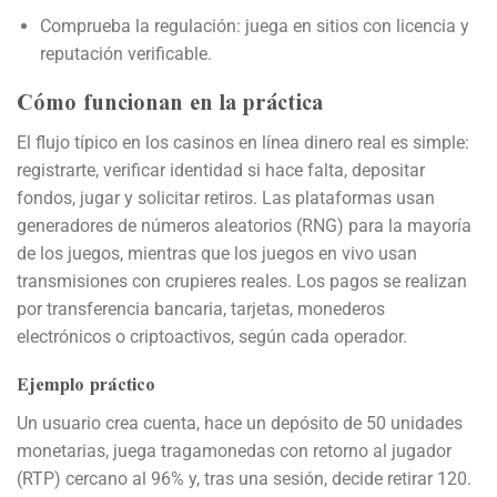
Comprueba la regulación: juega en sitios con licencia y
reputación verificable.
Cómo funcionan en la práctica
El flujo típico en los casinos en línea dinero real es simple:
registrarte, verificar identidad si hace falta, depositar
fondos, jugar y solicitar retiros. Las plataformas usan
generadores de números aleatorios (RNG) para la mayoría
de los juegos, mientras que los juegos en vivo usan
transmisiones con crupieres reales. Los pagos se realizan
por transferencia bancaria, tarjetas, monederos
electrónicos o criptoactivos, según cada operador.
Ejemplo práctico
Un usuario crea cuenta, hace un depósito de 50 unidades
monetarias, juega tragamonedas con retorno al jugador
(RTP) cercano al 96% y, tras una sesión, decide retirar 120.