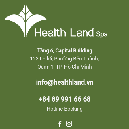
Tầng 6, Capital Building
123 Lê lợi, Phường Bến Thành,
Quận 1, TP. Hồ Chí Minh
info@healthland.vn
+84 89 991 66 68
Hotline Booking