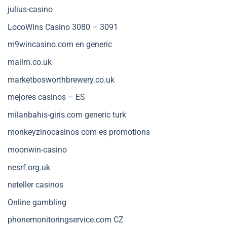
julius-casino
LocoWins Casino 3080 – 3091
m9wincasino.com en generic
mailm.co.uk
marketbosworthbrewery.co.uk
mejores casinos – ES
milanbahis-giris.com generic turk
monkeyzinocasinos com es promotions
moonwin-casino
nesrf.org.uk
neteller casinos
Online gambling
phonemonitoringservice.com CZ