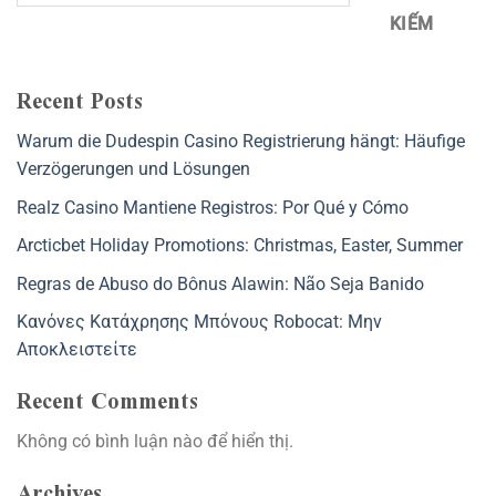
KIẾM
Recent Posts
Warum die Dudespin Casino Registrierung hängt: Häufige
Verzögerungen und Lösungen
Realz Casino Mantiene Registros: Por Qué y Cómo
Arcticbet Holiday Promotions: Christmas, Easter, Summer
Regras de Abuso do Bônus Alawin: Não Seja Banido
Κανόνες Κατάχρησης Μπόνους Robocat: Μην
Αποκλειστείτε
Recent Comments
Không có bình luận nào để hiển thị.
Archives