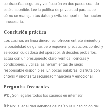
contraseñas seguras y verificación en dos pasos cuando
esté disponible. Lee la política de privacidad para saber
cómo se manejan tus datos y evita compartir información
innecesaria.
Conclusión práctica
Los casinos en línea dinero real ofrecen entretenimiento y
la posibilidad de ganar, pero requieren precaución, control y
selección cuidadosa del operador. Si decides probarlos,
actúa con un presupuesto claro, verifica licencias y
condiciones, y utiliza las herramientas de juego
responsable disponibles. En pocas palabras: disfruta con
criterio y prioriza tu seguridad financiera y emocional.
Preguntas frecuentes
P1:
¿Son legales todos los casinos en internet?
R1:
No; la legalidad depende del país y la jurisdicción del