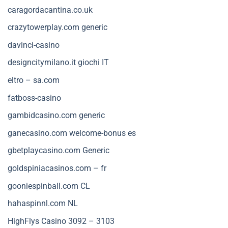
caragordacantina.co.uk
crazytowerplay.com generic
davinci-casino
designcitymilano.it giochi IT
eltro – sa.com
fatboss-casino
gambidcasino.com generic
ganecasino.com welcome-bonus es
gbetplaycasino.com Generic
goldspiniacasinos.com – fr
gooniespinball.com CL
hahaspinnl.com NL
HighFlys Casino 3092 – 3103