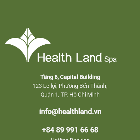
Tầng 6, Capital Building
123 Lê lợi, Phường Bến Thành,
Quận 1, TP. Hồ Chí Minh
info@healthland.vn
+84 89 991 66 68