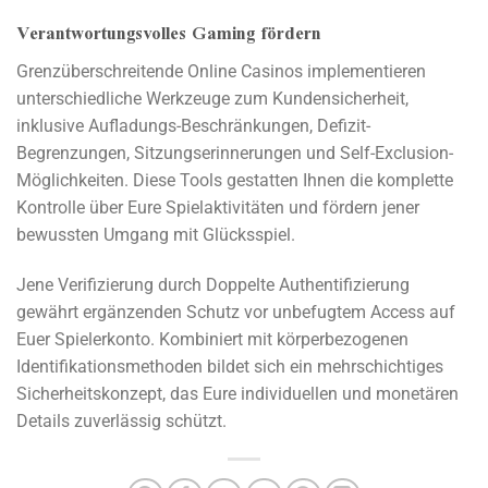
Verantwortungsvolles Gaming fördern
Grenzüberschreitende Online Casinos implementieren
unterschiedliche Werkzeuge zum Kundensicherheit,
inklusive Aufladungs-Beschränkungen, Defizit-
Begrenzungen, Sitzungserinnerungen und Self-Exclusion-
Möglichkeiten. Diese Tools gestatten Ihnen die komplette
Kontrolle über Eure Spielaktivitäten und fördern jener
bewussten Umgang mit Glücksspiel.
Jene Verifizierung durch Doppelte Authentifizierung
gewährt ergänzenden Schutz vor unbefugtem Access auf
Euer Spielerkonto. Kombiniert mit körperbezogenen
Identifikationsmethoden bildet sich ein mehrschichtiges
Sicherheitskonzept, das Eure individuellen und monetären
Details zuverlässig schützt.