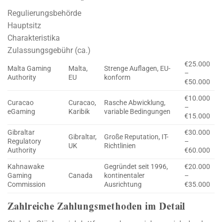
Regulierungsbehörde
Hauptsitz
Charakteristika
Zulassungsgebühr (ca.)
€25.000
Malta Gaming
Malta,
Strenge Auflagen, EU-
–
Authority
EU
konform
€50.000
€10.000
Curacao
Curacao,
Rasche Abwicklung,
–
eGaming
Karibik
variable Bedingungen
€15.000
Gibraltar
€30.000
Gibraltar,
Große Reputation, IT-
Regulatory
–
UK
Richtlinien
Authority
€60.000
Kahnawake
Gegründet seit 1996,
€20.000
Gaming
Canada
kontinentaler
–
Commission
Ausrichtung
€35.000
Zahlreiche Zahlungsmethoden im Detail