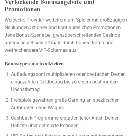
Verlockende Bonusangebote und
Promotionen
Weltweite Provider wetteifern um Spieler mit großzügigen
Neukundenaktionen und kontinuierlichen Promotionen.
Jene Bonus-Szene bei grenzüberschreitenden Casinos
unterscheidet sich oftmals durch höhere Raten und
weitreichendere VIP-Schemes aus.
Bonustypen nachvollziehen
Aufladungsboni multiplizieren oder dreifachen Deinen
eingezahlten Geldbetrag bis zu einem bestimmten
Höchstbetrag
Freispiele gewähren gratis Gaming an spezifischen
Automaten ohne Wagnis
Cashback-Programme erstatten jener Anteil Deiner
Defizite über definierte Perioden