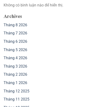
Không có bình luận nào để hiển thị.
Archives
Tháng 8 2026
Tháng 7 2026
Tháng 6 2026
Tháng 5 2026
Tháng 4 2026
Tháng 3 2026
Tháng 2 2026
Tháng 1 2026
Tháng 12 2025
Tháng 11 2025