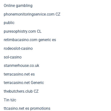
Online gambling
phonemonitoringservice.com CZ
public
puresophistry.com CL
retimbacasino.com generic es
rodeoslot-casino
sol-casino
stanmerhouse.co.uk
terracasino.net es
terracasino.net Generic
thebutchers.club CZ
Tin tức
ttcasino.net es promotions