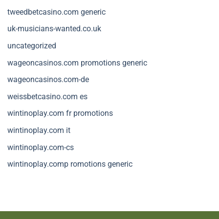
tweedbetcasino.com generic
uk-musicians-wanted.co.uk
uncategorized
wageoncasinos.com promotions generic
wageoncasinos.com-de
weissbetcasino.com es
wintinoplay.com fr promotions
wintinoplay.com it
wintinoplay.com-cs
wintinoplay.comp romotions generic