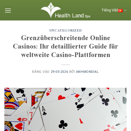
Bỏ
qua
Tiếng Việt
nội
dung
UNCATEGORIZED
Grenzüberschreitende Online
Casinos: Ihr detaillierter Guide für
weltweite Casino-Plattformen
ĐĂNG VÀO
29-05-2026
BỞI
ANHMONDIAL