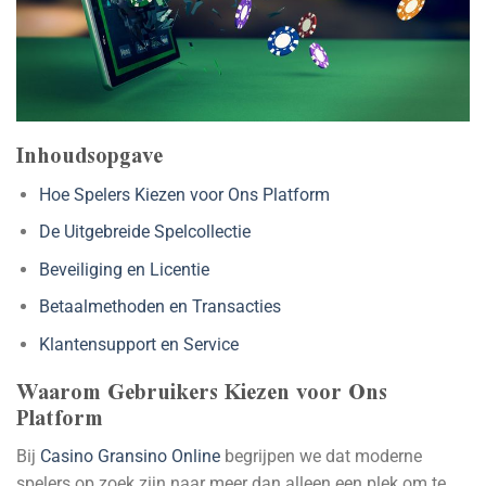
Inhoudsopgave
Hoe Spelers Kiezen voor Ons Platform
De Uitgebreide Spelcollectie
Beveiliging en Licentie
Betaalmethoden en Transacties
Klantensupport en Service
Waarom Gebruikers Kiezen voor Ons
Platform
Bij
Casino Gransino Online
begrijpen we dat moderne
spelers op zoek zijn naar meer dan alleen een plek om te