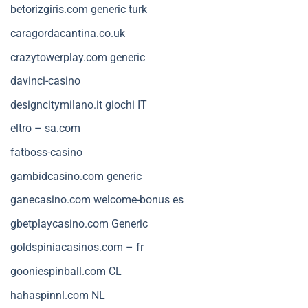
betorizgiris.com generic turk
caragordacantina.co.uk
crazytowerplay.com generic
davinci-casino
designcitymilano.it giochi IT
eltro – sa.com
fatboss-casino
gambidcasino.com generic
ganecasino.com welcome-bonus es
gbetplaycasino.com Generic
goldspiniacasinos.com – fr
gooniespinball.com CL
hahaspinnl.com NL