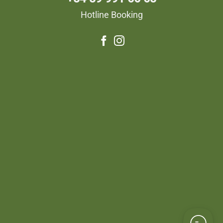
Hotline Booking