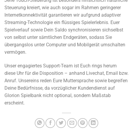
Jene Touch-Steuerung ist besonders hinsichtlich natürliche
Steuerung kreiert, wie auch sogar im Rahmen geringerer
Internetkonnektivität garantieren wir aufgrund adaptiver
Streaming-Technologie ein flüssiges Spielerlebnis. Euer
Spielverlauf sowie Dein Saldo synchronisieren sichselbst
von selbst unter sämtlichen Endgeräten, sodass Sie
übergangslos unter Computer und Mobilgerät umschalten
vermögen.
Unser engagiertes Support-Team ist Euch rings herum
diese Uhr für die Disposition – anhand Livechat, Email bzw.
Anruf. Unsereins reden Eure Muttersprache sowie begreifen
Deine Bedürfnisse, da vorzüglicher Kundendienst auf
Glorion Spielbank nicht optional, sondern Maßstab
erscheint.