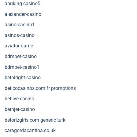
abuking-casino5
alexander-casino
asino-casino1
asinos-casino
aviator game
bdmbet-casino
bdmbet-casino1
betalright-casino
beticocasinos.com fr promotions
betlive-casino
betnjet-casino
betorizgiris.com generic turk
caragordacantina.co.uk