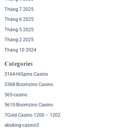
Tháng 7 2025
Tháng 6 2025
Tháng 5 2025
Tháng 2 2025
Tháng 10 2024
Categories
3164-HiSpins Casino
3368-Boomzino Casino
365-casino
5610-Boomzino Casino
7Gold Casino 1200 – 1202
abuking-casino3