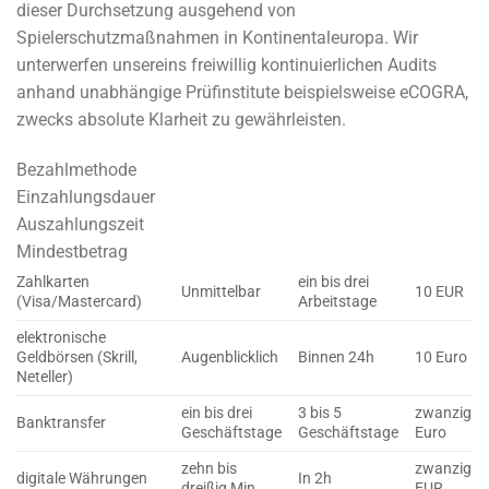
dieser Durchsetzung ausgehend von
Spielerschutzmaßnahmen in Kontinentaleuropa. Wir
unterwerfen unsereins freiwillig kontinuierlichen Audits
anhand unabhängige Prüfinstitute beispielsweise eCOGRA,
zwecks absolute Klarheit zu gewährleisten.
Bezahlmethode
Einzahlungsdauer
Auszahlungszeit
Mindestbetrag
Zahlkarten
ein bis drei
Unmittelbar
10 EUR
(Visa/Mastercard)
Arbeitstage
elektronische
Geldbörsen (Skrill,
Augenblicklich
Binnen 24h
10 Euro
Neteller)
ein bis drei
3 bis 5
zwanzig
Banktransfer
Geschäftstage
Geschäftstage
Euro
zehn bis
zwanzig
digitale Währungen
In 2h
dreißig Min.
EUR