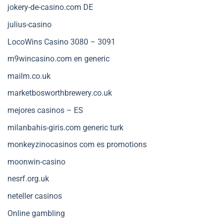
jokery-de-casino.com DE
julius-casino
LocoWins Casino 3080 – 3091
m9wincasino.com en generic
mailm.co.uk
marketbosworthbrewery.co.uk
mejores casinos – ES
milanbahis-giris.com generic turk
monkeyzinocasinos com es promotions
moonwin-casino
nesrf.org.uk
neteller casinos
Online gambling