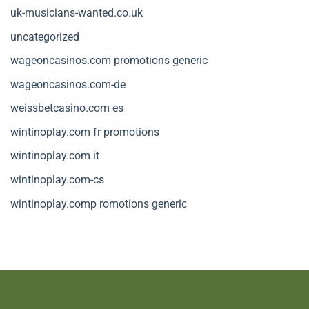
uk-musicians-wanted.co.uk
uncategorized
wageoncasinos.com promotions generic
wageoncasinos.com-de
weissbetcasino.com es
wintinoplay.com fr promotions
wintinoplay.com it
wintinoplay.com-cs
wintinoplay.comp romotions generic