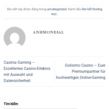
Bài viết này được đăng trong
uncategorized
. Đánh dấu
liên kết thường
trực
.
ANHMONDIAL
Casinia Gaming –
Golisimo Casino – Euer
Exzellentes Casino-Erlebnis
Premiumpartner für
mit Auswahl und
hochwertiges Online-Gaming
Datensicherheit
Tìm kiếm