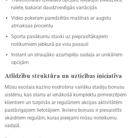
rulete, bakarat daudzveidīgās variācijās
Video pokeram paredzētās mašīnas ar augstu
atmaksas procentu
Sporta pasākumu stavki uz pieprasītākajiem
notikumiem jebkurā pa visu pasauli
Instant un straujāko azartspēļu sadaļa ar unikāliem
opcijām
Atlīdzību struktūra un uzticības iniciatīva
Mūsu esošais kazino nodrošina vairāku stadiju bonusu
sistēmu, kas starta ar ienākošā komplektu pirmreizējiem
klientiem un turpinās ar regulāriem akcijas aktivitātēm
pastāvīgajiem lietotājiem. Ikviens bonuss ir piesaistīts
skaidriem regulām, kuras pieejami mūsu noteikumu
sadaļā.