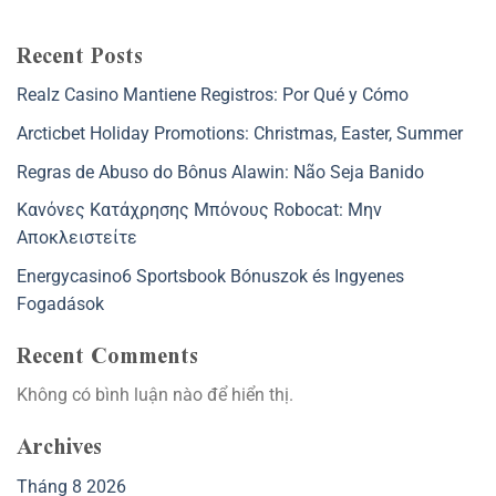
Recent Posts
Realz Casino Mantiene Registros: Por Qué y Cómo
Arcticbet Holiday Promotions: Christmas, Easter, Summer
Regras de Abuso do Bônus Alawin: Não Seja Banido
Κανόνες Κατάχρησης Μπόνους Robocat: Μην
Αποκλειστείτε
Energycasino6 Sportsbook Bónuszok és Ingyenes
Fogadások
Recent Comments
Không có bình luận nào để hiển thị.
Archives
Tháng 8 2026