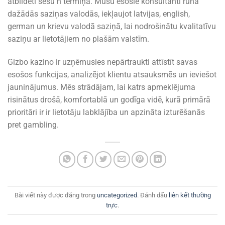
atbildēti sešu h termiņā. Mūsu esošie konsultanti runā
dažādās saziņas valodās, iekļaujot latvijas, english,
german un krievu valodā saziņā, lai nodrošinātu kvalitatīvu
saziņu ar lietotājiem no plašām valstīm.
Gizbo kazino ir uzņēmusies nepārtraukti attīstīt savas
esošos funkcijas, analizējot klientu atsauksmēs un ieviešot
jauninājumus. Mēs strādājam, lai katrs apmeklējuma
risinātus drošā, komfortablā un godīga vidē, kurā primārā
prioritāri ir ir lietotāju labklājība un apzināta izturēšanās
pret gambling.
Bài viết này được đăng trong
uncategorized
. Đánh dấu
liên kết thường
trực
.