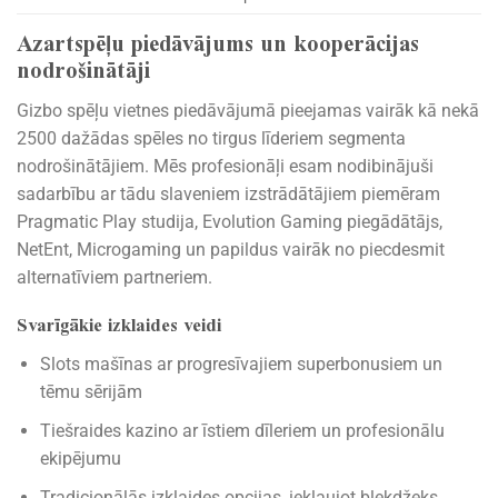
Azartspēļu piedāvājums un kooperācijas
nodrošinātāji
Gizbo spēļu vietnes piedāvājumā pieejamas vairāk kā nekā
2500 dažādas spēles no tirgus līderiem segmenta
nodrošinātājiem. Mēs profesionāļi esam nodibinājuši
sadarbību ar tādu slaveniem izstrādātājiem piemēram
Pragmatic Play studija, Evolution Gaming piegādātājs,
NetEnt, Microgaming un papildus vairāk no piecdesmit
alternatīviem partneriem.
Svarīgākie izklaides veidi
Slots mašīnas ar progresīvajiem superbonusiem un
tēmu sērijām
Tiešraides kazino ar īstiem dīleriem un profesionālu
ekipējumu
Tradicionālās izklaides opcijas, iekļaujot blekdžeks,