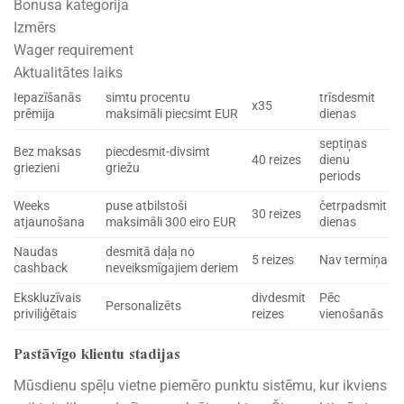
Bonusa kategorija
Izmērs
Wager requirement
Aktualitātes laiks
Iepazīšanās
simtu procentu
trīsdesmit
x35
prēmija
maksimāli piecsimt EUR
dienas
septiņas
Bez maksas
piecdesmit-divsimt
40 reizes
dienu
griezieni
griežu
periods
Weeks
puse atbilstoši
četrpadsmit
30 reizes
atjaunošana
maksimāli 300 eiro EUR
dienas
Naudas
desmitā daļa no
5 reizes
Nav termiņa
cashback
neveiksmīgajiem deriem
Ekskluzīvais
divdesmit
Pēc
Personalizēts
priviliģētais
reizes
vienošanās
Pastāvīgo klientu stadijas
Mūsdienu spēļu vietne piemēro punktu sistēmu, kur ikviens