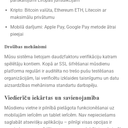
pārskaitījumi Eiropas jurisdikcijām
Kripto: Bitcoin valūta, Ethereum ETH, Litecoin ar
maksimālu privātumu
Mobilā darījumi: Apple Pay, Google Pay metode ātrai
pieejai
Drošības mehānismi
Mūsu sistēma lietojam daudzfaktoru verifikāciju katram
spēlētāju kontiem. Kopā ar SSL šifrēšanai mūsdienu
platforma regulāri ir auditēta no trešo pušu testēšanas
organizācijām, lai verificētu izklaides taisnīgumu un datu
aizsardzības mehānisma standartu darbspēju.
Viedierīču iekārtas un savienojamība
Mūsdienu vietne ir pilnībā pielāgota funkcionēšanai uz
mobilajām ierīcēm un tablet ierīcēm. Nav nepieciešams
saglabāt atsevišķu aplikāciju – pilnīgi visas opcijas ir