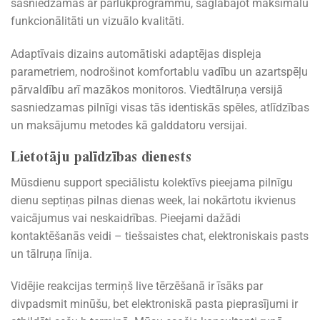
sasniedzamas ar pārlūkprogrammu, saglabājot maksimālu
funkcionālitāti un vizuālo kvalitāti.
Adaptīvais dizains automātiski adaptējas displeja
parametriem, nodrošinot komfortablu vadību un azartspēļu
pārvaldību arī mazākos monitoros. Viedtālruņa versijā
sasniedzamas pilnīgi visas tās identiskās spēles, atlīdzības
un maksājumu metodes kā galddatoru versijai.
Lietotāju palīdzības dienests
Mūsdienu support speciālistu kolektīvs pieejama pilnīgu
dienu septiņas pilnas dienas week, lai nokārtotu ikvienus
vaicājumus vai neskaidrības. Pieejami dažādi
kontaktēšanās veidi – tiešsaistes chat, elektroniskais pasts
un tālruņa līnija.
Vidējie reakcijas termiņš live tērzēšanā ir īsāks par
divpadsmit minūšu, bet elektroniskā pasta pieprasījumi ir