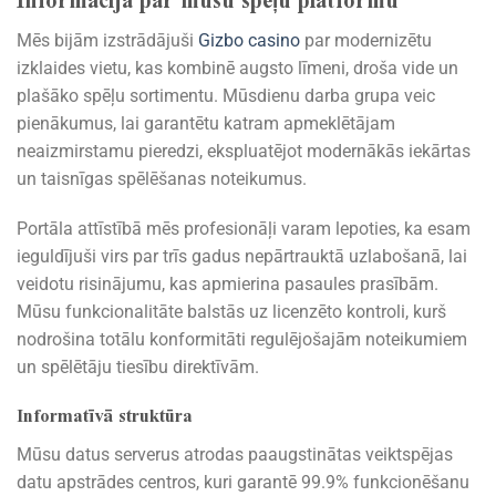
Informācija par mūsu spēļu platformu
Mēs bijām izstrādājuši
Gizbo casino
par modernizētu
izklaides vietu, kas kombinē augsto līmeni, droša vide un
plašāko spēļu sortimentu. Mūsdienu darba grupa veic
pienākumus, lai garantētu katram apmeklētājam
neaizmirstamu pieredzi, ekspluatējot modernākās iekārtas
un taisnīgas spēlēšanas noteikumus.
Portāla attīstībā mēs profesionāļi varam lepoties, ka esam
ieguldījuši virs par trīs gadus nepārtrauktā uzlabošanā, lai
veidotu risinājumu, kas apmierina pasaules prasībām.
Mūsu funkcionalitāte balstās uz licenzēto kontroli, kurš
nodrošina totālu konformitāti regulējošajām noteikumiem
un spēlētāju tiesību direktīvām.
Informatīvā struktūra
Mūsu datus serverus atrodas paaugstinātas veiktspējas
datu apstrādes centros, kuri garantē 99.9% funkcionēšanu