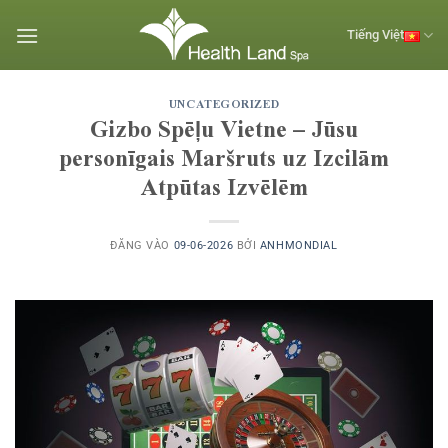
Bỏ
qua
Tiếng Việt
nội
dung
UNCATEGORIZED
Gizbo Spēļu Vietne – Jūsu
personīgais Maršruts uz Izcilām
Atpūtas Izvēlēm
ĐĂNG VÀO
09-06-2026
BỞI
ANHMONDIAL