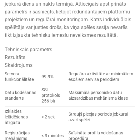
jebkurā dienu un nakts termiņā. Attiecīgais apstiprināts
parametrs ir sasniegts, lietojot redundantajiem platformu
projektiem un regulārai monitoringam. Katrs individuālais
spēlētājs var justies drošs, ka viņa spēles sesija nevarēs
tikt izjaukta tehnisku iemeslu neveiksmes rezultātā.
Tehniskais parametrs
Rezultāts
Skaidrojums
Servera
Regulāra aktivitāte ar minimāliem
99.9%
funkcionālitāte
esošiem servisa periodiem
SSL
Datu kodēšanas
Maksimālā personisko datu
protokols
standarts
aizsardzības mehānisma klase
256-bit
Izklaides
Straujš pieejas periods jebkurai
ielādēšanas
< 2 sek
azartspēlei
ātrgaita
Reģistrācijas
Saīsināta profilu veidošanas
< 3 minūtes
mehānisms
procedūra