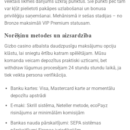
veiktais likmes darījums uzkrāj punktus. Šie punkti pēc tam
var kļūt pielietoti pakāpes uzlabošanai un bonusa
privilēģiju saņemšanai. Mehānismā ir sešas stadijas – no
Bronze maksimāli VIP Premium statusam.
Norēķinu metodes un aizsardzība
Gizbo casino atbalsta daudzpusīgu maksājumu opciju
klāstu, lai sniegtu ērtību katram spēlētājam. Mūsu
komanda veicam depozītus praktiski uzticami, bet
withdraw lūgumus procesējam 24 stundu stundu laikā, ja
tiek veikta persona verifikācija.
Banku kartes: Visa, Mastercard karte ar momentālu
depozītu apstrādi
E-maki: Skrill sistēma, Neteller metode, ecoPayz
risinājums ar minimālām komisijām
Bankas nauda pārskaitījumi: SEPA sistēmas