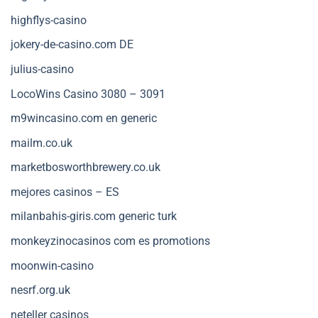
highflys-casino
jokery-de-casino.com DE
julius-casino
LocoWins Casino 3080 – 3091
m9wincasino.com en generic
mailm.co.uk
marketbosworthbrewery.co.uk
mejores casinos – ES
milanbahis-giris.com generic turk
monkeyzinocasinos com es promotions
moonwin-casino
nesrf.org.uk
neteller casinos