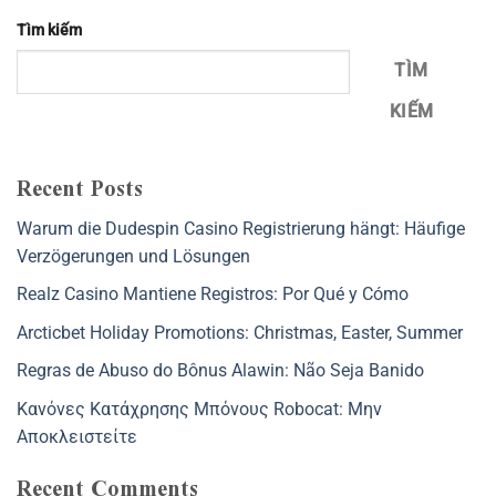
Tìm kiếm
TÌM
KIẾM
Recent Posts
Warum die Dudespin Casino Registrierung hängt: Häufige
Verzögerungen und Lösungen
Realz Casino Mantiene Registros: Por Qué y Cómo
Arcticbet Holiday Promotions: Christmas, Easter, Summer
Regras de Abuso do Bônus Alawin: Não Seja Banido
Κανόνες Κατάχρησης Μπόνους Robocat: Μην
Αποκλειστείτε
Recent Comments