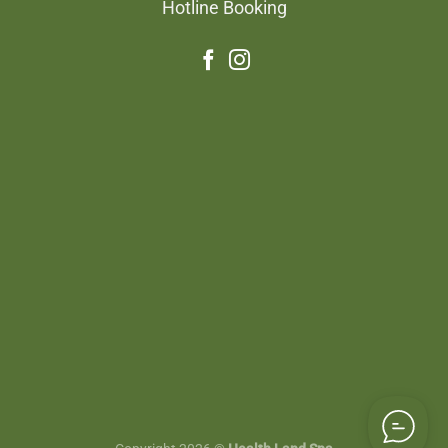
Hotline Booking