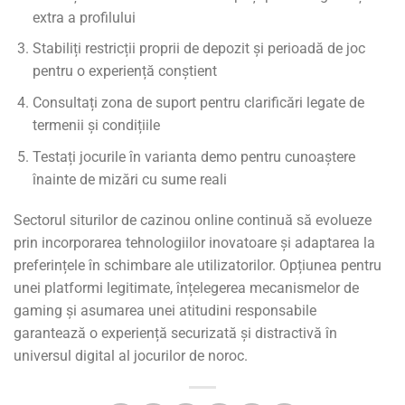
extra a profilului
Stabiliți restricții proprii de depozit și perioadă de joc
pentru o experiență conștient
Consultați zona de suport pentru clarificări legate de
termenii și condițiile
Testați jocurile în varianta demo pentru cunoaștere
înainte de mizări cu sume reali
Sectorul siturilor de cazinou online continuă să evolueze
prin incorporarea tehnologiilor inovatoare și adaptarea la
preferințele în schimbare ale utilizatorilor. Opțiunea pentru
unei platformi legitimate, înțelegerea mecanismelor de
gaming și asumarea unei atitudini responsabile
garantează o experiență securizată și distractivă în
universul digital al jocurilor de noroc.