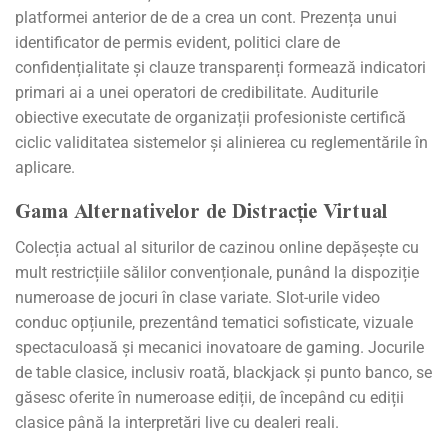
platformei anterior de de a crea un cont. Prezența unui
identificator de permis evident, politici clare de
confidențialitate și clauze transparenți formează indicatori
primari ai a unei operatori de credibilitate. Auditurile
obiective executate de organizații profesioniste certifică
ciclic validitatea sistemelor și alinierea cu reglementările în
aplicare.
Gama Alternativelor de Distracție Virtual
Colecția actual al siturilor de cazinou online depășește cu
mult restricțiile sălilor convenționale, punând la dispoziție
numeroase de jocuri în clase variate. Slot-urile video
conduc opțiunile, prezentând tematici sofisticate, vizuale
spectaculoasă și mecanici inovatoare de gaming. Jocurile
de table clasice, inclusiv roată, blackjack și punto banco, se
găsesc oferite în numeroase ediții, de începând cu ediții
clasice până la interpretări live cu dealeri reali.