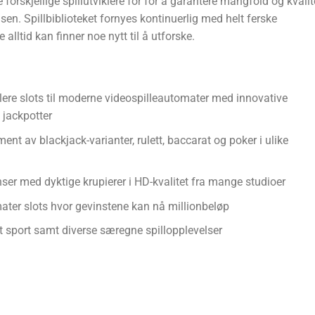
forskjellige spillutviklere for for å garantere mangfold og kvalit
sen. Spillbiblioteket fornyes kontinuerlig med helt ferske
alltid kan finner noe nytt til å utforske.
klere slots til moderne videospilleautomater med innovative
 jackpotter
nt av blackjack-varianter, rulett, baccarat og poker i ulike
nser med dyktige krupierer i HD-kvalitet fra mange studioer
ater slots hvor gevinstene kan nå millionbeløp
lt sport samt diverse særegne spillopplevelser