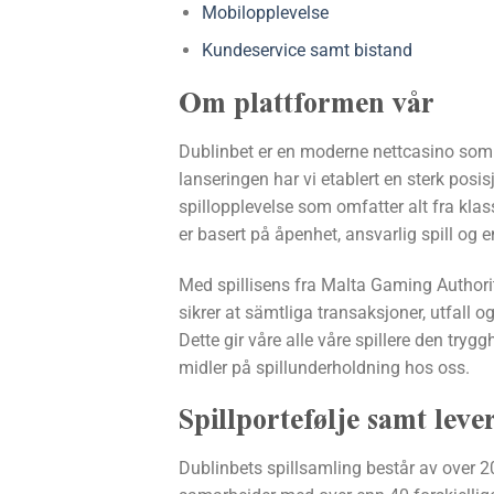
Mobilopplevelse
Kundeservice samt bistand
Om plattformen vår
Dublinbet er en moderne nettcasino som 
lanseringen har vi etablert en sterk posis
spillopplevelse som omfatter alt fra klas
er basert på åpenhet, ansvarlig spill og 
Med spillisens fra Malta Gaming Authori
sikrer at sämtliga transaksjoner, utfall 
Dette gir våre alle våre spillere den tr
midler på spillunderholdning hos oss.
Spillportefølje samt lev
Dublinbets spillsamling består av over 20