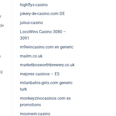
highflys-casino
jokery-de-casino.com DE
r
julius-casino
de
LocoWins Casino 3080 –
3091
m9wincasino.com en generic
mailm.co.uk
e
marketbosworthbrewery.co.uk
og
mejores casinos – ES
milanbahis-giris.com generic
turk
monkeyzinocasinos com es
promotions
moonwin-casino