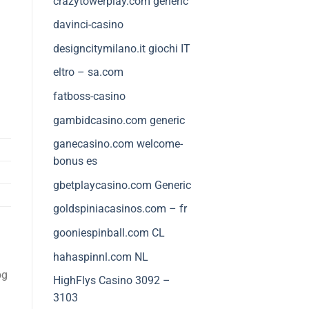
crazytowerplay.com generic
davinci-casino
designcitymilano.it giochi IT
eltro – sa.com
fatboss-casino
gambidcasino.com generic
ganecasino.com welcome-
bonus es
gbetplaycasino.com Generic
goldspiniacasinos.com – fr
gooniespinball.com CL
hahaspinnl.com NL
og
HighFlys Casino 3092 –
3103