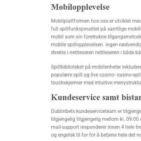
Mobilopplevelse
Mobilplattformen hos oss er utviklet med
full spillfunksjonalitet på samtlige mobi
mobil som sin foretrukne tilgangsmetode
mobile spillopplevelsen. Ingen nødvendi
direkte i nettleseren nettleseren i både 
Spillbiblioteket på mobilenheter inkluder
populære spill og live casino- casino-spil
touchskjermer med intuitive menystrukturer 
Kundeservice samt bista
Dublinbets kundeserviceteam er tilgjengel
tilgjengelig tilgjengelig mellom kl. 09:0
mail-support responderer innen 4 hele tim
og engelsk til for for å betjene hele det 