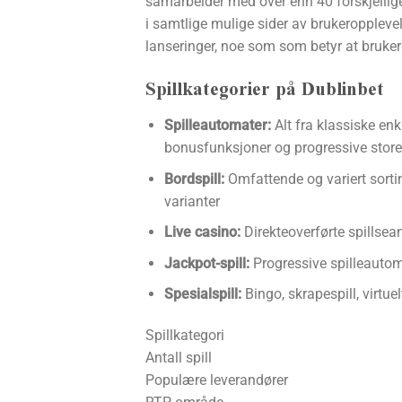
samarbeider med over enn 40 forskjellige 
i samtlige mulige sider av brukeropplevel
lanseringer, noe som som betyr at brukere 
Spillkategorier på Dublinbet
Spilleautomater:
Alt fra klassiske en
bonusfunksjoner og progressive store
Bordspill:
Omfattende og variert sortime
varianter
Live casino:
Direkteoverførte spillsea
Jackpot-spill:
Progressive spilleautom
Spesialspill:
Bingo, skrapespill, virtue
Spillkategori
Antall spill
Populære leverandører