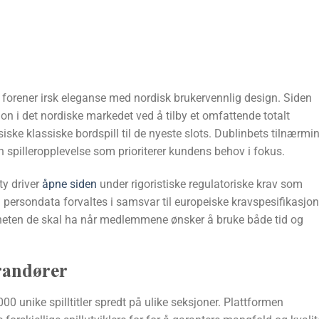
forener irsk eleganse med nordisk brukervennlig design. Siden
jon i det nordiske markedet ved å tilby et omfattende totalt
siske klassiske bordspill til de nyeste slots. Dublinbets tilnærmi
en spilleropplevelse som prioriterer kundens behov i fokus.
ty driver
åpne siden
under rigoristiske regulatoriske krav som
og persondata forvaltes i samsvar til europeiske kravspesifikasjon
yggheten de skal ha når medlemmene ønsker å bruke både tid og
erandører
00 unike spilltitler spredt på ulike seksjoner. Plattformen