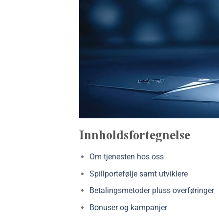
Innholdsfortegnelse
Om tjenesten hos oss
Spillportefølje samt utviklere
Betalingsmetoder pluss overføringer
Bonuser og kampanjer