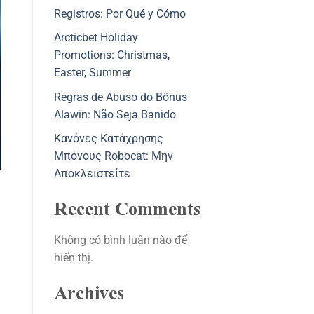
Registros: Por Qué y Cómo
Arcticbet Holiday
Promotions: Christmas,
Easter, Summer
Regras de Abuso do Bônus
Alawin: Não Seja Banido
Κανόνες Κατάχρησης
Μπόνους Robocat: Μην
Αποκλειστείτε
Recent Comments
Không có bình luận nào để
hiển thị.
Archives