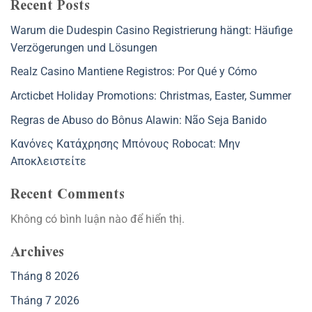
Recent Posts
Warum die Dudespin Casino Registrierung hängt: Häufige
Verzögerungen und Lösungen
Realz Casino Mantiene Registros: Por Qué y Cómo
Arcticbet Holiday Promotions: Christmas, Easter, Summer
Regras de Abuso do Bônus Alawin: Não Seja Banido
Κανόνες Κατάχρησης Μπόνους Robocat: Μην
Αποκλειστείτε
Recent Comments
Không có bình luận nào để hiển thị.
Archives
Tháng 8 2026
Tháng 7 2026