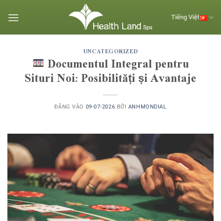
Bỏ
qua
Tiếng Việt
nội
dung
UNCATEGORIZED
Documentul Integral pentru
Situri Noi: Posibilități și Avantaje
ĐĂNG VÀO
09-07-2026
BỞI
ANHMONDIAL