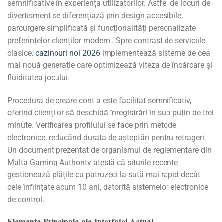
semnificative în experiența utilizatorilor. Astfel de locuri de
divertisment se diferențiază prin design accesibile,
parcurgere simplificată și funcționalități personalizate
preferințelor clienților moderni. Spre contrast de serviciile
clasice,
cazinouri noi 2026
implementează sisteme de cea
mai nouă generație care optimizează viteza de încărcare și
fluiditatea jocului.
Procedura de creare cont a este facilitat semnificativ,
oferind clienților să deschidă înregistrări în sub puțin de trei
minute. Verificarea profilului se face prin metode
electronice, reducând durata de așteptări pentru retrageri.
Un document prezentat de organismul de reglementare din
Malta Gaming Authority atestă că siturile recente
gestionează plățile cu patruzeci la sută mai rapid decât
cele înființate acum 10 ani, datorită sistemelor electronice
de control.
Elemente Principale ale Interfaței Actual