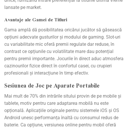
unice, furnizând intrare preferențial la titlurile ultima vreme
lansate pe market.
Avantaje ale Gamei de Titluri
Gama amplă dă posibilitatea oricărui jucător să găsească
opțiuni adecvate gusturilor și modului de gaming. Slot-uri
cu variabilitate mic oferă premii regulate dar reduse, în
contrast ce opțiunile cu volatilitate mare dau potențial
pentru premii importante. Jocurile în direct aduc atmosfera
cazinourilor fizice direct în confortul casei, cu crupieri
profesionali și interacțiune în timp efectiv.
Sesiunea de Joc pe Aparate Portabile
Mai mult de 70% din intrările sitului provin de pe mobile și
tablete, motiv pentru care adaptarea mobilă nu este
opțională. Aplicațiile originale pentru sistemele iOS și OS
Android unesc performanța înaltă cu consumul redus de
baterie. Ca opțiune, versiunea online pentru mobil oferă