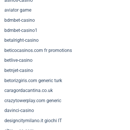
asinos-casino
aviator game
bdmbet-casino
bdmbet-casino1
betalright-casino
beticocasinos.com fr promotions
betlive-casino
betnjet-casino
betorizgiris.com generic turk
caragordacantina.co.uk
crazytowerplay.com generic
davinci-casino
designcitymilano.it giochi IT