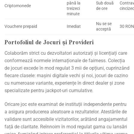
până la
Sub două
Contra
Criptomonede
treizeci
de ore
cincize
minute
Nu se se
Vouchere prepaid
Imediat
30 RO
acceptă
Portofoliul de Jocuri și Provideri
Colaborăm strict cu dezvoltatori autorizați și licențiați care
conformează normele internaționale de fairness. Colecția
de jocuri excede în mod regulat 3 mii de opțiuni, cuprinzând
fiecare clasele: mașini digitale vechi și noi, jocuri de cazino
cu numeroase variante, experiențe în direct dealer și zone
specializate pentru jackpot-uri cumulative.
Oricare joc este examinat de instituții independente pentru
a asigura producerea aleatoare a rezultatelor. Atestările de
validare sunt accesibile vizitatorilor, arătând angajamentul
față de claritate. Reînnoim în mod regulat gama cu lansări