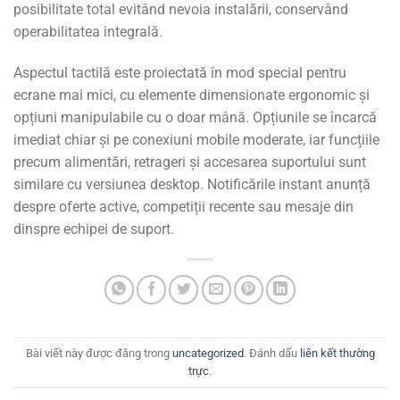
posibilitate total evitând nevoia instalării, conservând
operabilitatea integrală.
Aspectul tactilă este proiectată în mod special pentru
ecrane mai mici, cu elemente dimensionate ergonomic și
opțiuni manipulabile cu o doar mână. Opțiunile se încarcă
imediat chiar și pe conexiuni mobile moderate, iar funcțiile
precum alimentări, retrageri și accesarea suportului sunt
similare cu versiunea desktop. Notificările instant anunță
despre oferte active, competiții recente sau mesaje din
dinspre echipei de suport.
Bài viết này được đăng trong
uncategorized
. Đánh dấu
liên kết thường
trực
.