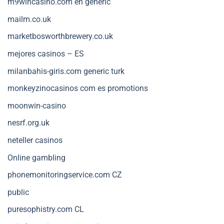
m9wincasino.com en generic
mailm.co.uk
marketbosworthbrewery.co.uk
mejores casinos – ES
milanbahis-giris.com generic turk
monkeyzinocasinos com es promotions
moonwin-casino
nesrf.org.uk
neteller casinos
Online gambling
phonemonitoringservice.com CZ
public
puresophistry.com CL