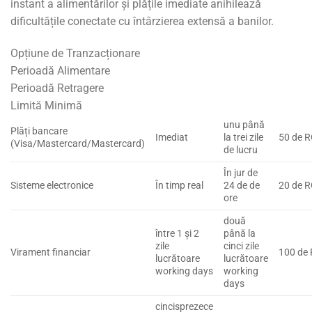
instant a alimentărilor și plățile imediate anihilează
dificultățile conectate cu întârzierea extensă a banilor.
Opțiune de Tranzacționare
Perioadă Alimentare
Perioadă Retragere
Limită Minimă
unu până
Plăți bancare
Imediat
la trei zile
50 de 
(Visa/Mastercard/Mastercard)
de lucru
În jur de
Sisteme electronice
În timp real
24 de de
20 de 
ore
două
între 1 și 2
până la
zile
cinci zile
Virament financiar
100 de
lucrătoare
lucrătoare
working days
working
days
cincisprezece