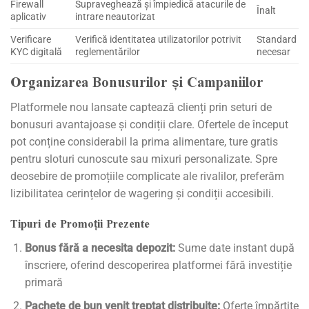
Firewall
Supraveghează și împiedică atacurile de
Înalt
aplicativ
intrare neautorizat
Verificare
Verifică identitatea utilizatorilor potrivit
Standard
KYC digitală
reglementărilor
necesar
Organizarea Bonusurilor și Campaniilor
Platformele nou lansate captează clienți prin seturi de
bonusuri avantajoase și condiții clare. Ofertele de început
pot conține considerabil la prima alimentare, ture gratis
pentru sloturi cunoscute sau mixuri personalizate. Spre
deosebire de promoțiile complicate ale rivalilor, preferăm
lizibilitatea cerințelor de wagering și condiții accesibili.
Tipuri de Promoții Prezente
Bonus fără a necesita depozit:
Sume date instant după
înscriere, oferind descoperirea platformei fără investiție
primară
Pachete de bun venit treptat distribuite:
Oferte împărțite