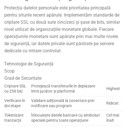
Protecția datelor personale este prioritatea principală
pentru siturile recent apărute. Implementăm standarde de
criptare SSL cu două sute cincizeci și șase de bits, similar
nivel utilizat de organizațiile monetare globale. Fiecare
operațiunile monetare sunt apărate prin mai multe nivele
de siguranță, iar datele private sunt păstrate pe servere
dedicate cu intrare controlat.
Tehnologie de Siguranță
Scop
Grad de Securitate
Criptare SSL
Protejează transferurile în deplasare
Highest
cu 256 biți
între jucător și platformă
Verificare în
Validare adițională la conectare prin
Ridicat
doi etape
notificare sau program
Tokenizare
Înlocuiește datele bancare cu simboluri
Cel mai
tranzacții
speciale pentru toate operațiune
înalt