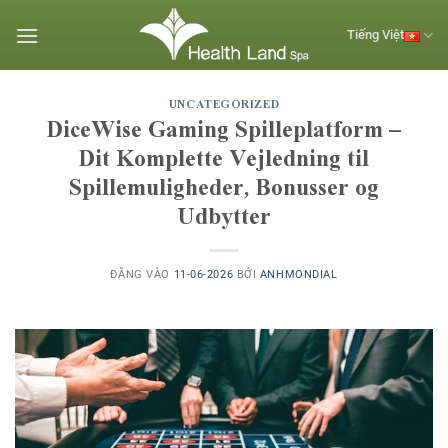
Bỏ
qua
Tiếng Việt
nội
dung
UNCATEGORIZED
DiceWise Gaming Spilleplatform –
Dit Komplette Vejledning til
Spillemuligheder, Bonusser og
Udbytter
ĐĂNG VÀO
11-06-2026
BỞI
ANHMONDIAL