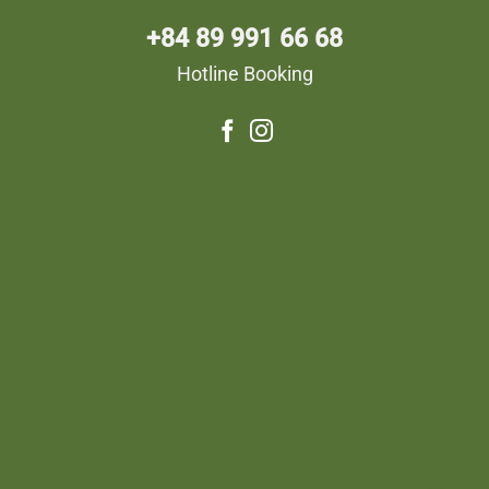
+84 89 991 66 68
Hotline Booking