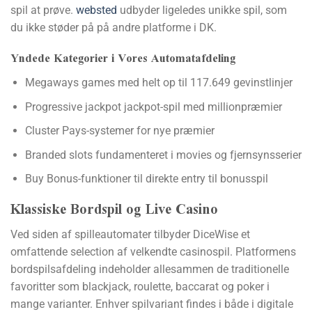
spil at prøve.
websted
udbyder ligeledes unikke spil, som
du ikke støder på på andre platforme i DK.
Yndede Kategorier i Vores Automatafdeling
Megaways games med helt op til 117.649 gevinstlinjer
Progressive jackpot jackpot-spil med millionpræmier
Cluster Pays-systemer for nye præmier
Branded slots fundamenteret i movies og fjernsynsserier
Buy Bonus-funktioner til direkte entry til bonusspil
Klassiske Bordspil og Live Casino
Ved siden af spilleautomater tilbyder DiceWise et
omfattende selection af velkendte casinospil. Platformens
bordspilsafdeling indeholder allesammen de traditionelle
favoritter som blackjack, roulette, baccarat og poker i
mange varianter. Enhver spilvariant findes i både i digitale