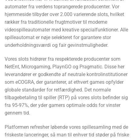
automater fra verdens toprangerede producenter. Vor
hjemmeside tilbyder over 2.000 varierende slots, hvilket
rækker fra traditionelle frugtmotiver til moderne
videospilleautomater med kreative specialfunktioner. Alle
spilleautomat er nøje selekteret for garantere stor
underholdningsværdi og fair gevinstmuligheder.
Vores slots hidrører fra respekterede producenter som
NetEnt, Microgaming, PlaynGO og Pragmatic. Disse her
leverandører er godkendte af neutrale kontrolinstitutioner
som eCOGRA, der garanterer, at ethvert games opfylder
globale standarder for retfærdighed. Det normale
tilbagebetaling til spiller (RTP) på vores slots befinder sig
fra 95-97%, der yder gamers optimale odds for vinster
gennem tid.
Platformen refresher løbende vores spillesamling med de
friskeste lanceringer, så man til enhver tid støder på friske