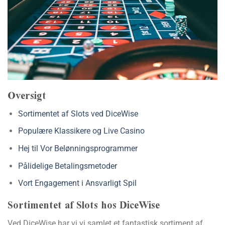
Oversigt
Sortimentet af Slots ved DiceWise
Populære Klassikere og Live Casino
Hej til Vor Belønningsprogrammer
Pålidelige Betalingsmetoder
Vort Engagement i Ansvarligt Spil
Sortimentet af Slots hos DiceWise
Ved DiceWise har vi vi samlet et fantastisk sortiment af