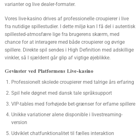
varianter og live dealer-formater.
Vores live-kasino drives af professionelle croupierer i live
fra nutidige spillestudier. I dette miljø kan I få del i autentisk
spillested-atmosfære lige fra brugerens skærm, med
chance for at interagere med både croupierer og øvrige
spillere. Direkte spil sendes i High Definition med adskillige
vinkler, så I sjældent går glip af vigtige øjeblikke.
Gevinster ved Platformens Live-kasino
Professionelt skolede croupierer med talrige års erfaring
Spil hele døgnet med dansk tale språksupport
VIP-tables med forhøjede bet-grænser for erfarne spillere
Unikke variationer alene disponible i livestreaming-
version
Udviklet chatfunktionalitet til fælles interaktion