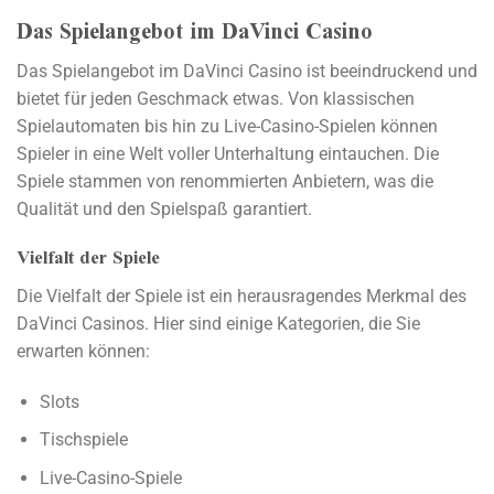
Das Spielangebot im DaVinci Casino
Das Spielangebot im DaVinci Casino ist beeindruckend und
bietet für jeden Geschmack etwas. Von klassischen
Spielautomaten bis hin zu Live-Casino-Spielen können
Spieler in eine Welt voller Unterhaltung eintauchen. Die
Spiele stammen von renommierten Anbietern, was die
Qualität und den Spielspaß garantiert.
Vielfalt der Spiele
Die Vielfalt der Spiele ist ein herausragendes Merkmal des
DaVinci Casinos. Hier sind einige Kategorien, die Sie
erwarten können:
Slots
Tischspiele
Live-Casino-Spiele