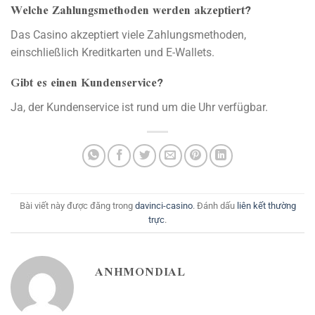
Welche Zahlungsmethoden werden akzeptiert?
Das Casino akzeptiert viele Zahlungsmethoden,
einschließlich Kreditkarten und E-Wallets.
Gibt es einen Kundenservice?
Ja, der Kundenservice ist rund um die Uhr verfügbar.
Bài viết này được đăng trong
davinci-casino
. Đánh dấu
liên kết thường
trực
.
ANHMONDIAL