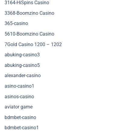
3164-HiSpins Casino
3368-Boomzino Casino
365-casino
5610-Boomzino Casino
7Gold Casino 1200 – 1202
abuking-casino3
abuking-casino5
alexander-casino
asino-casino1
asinos-casino
aviator game
bdmbet-casino
bdmbet-casino1