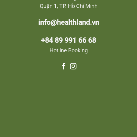
Quận 1, TP. Hồ Chí Minh
info@healthland.vn
+84 89 991 66 68
Hotline Booking