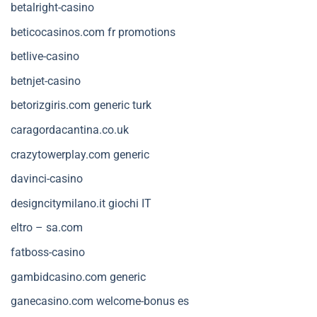
betalright-casino
beticocasinos.com fr promotions
betlive-casino
betnjet-casino
betorizgiris.com generic turk
caragordacantina.co.uk
crazytowerplay.com generic
davinci-casino
designcitymilano.it giochi IT
eltro – sa.com
fatboss-casino
gambidcasino.com generic
ganecasino.com welcome-bonus es