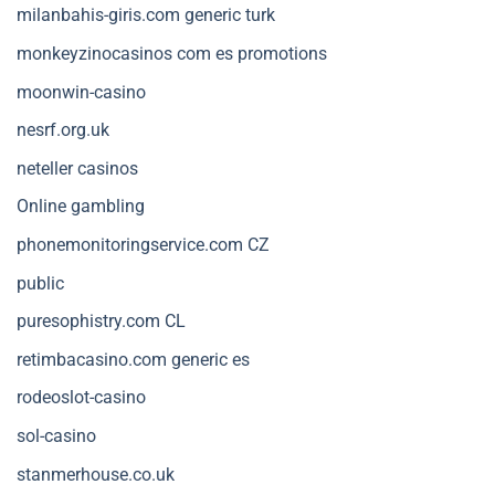
milanbahis-giris.com generic turk
monkeyzinocasinos com es promotions
moonwin-casino
nesrf.org.uk
neteller casinos
Online gambling
phonemonitoringservice.com CZ
public
puresophistry.com CL
retimbacasino.com generic es
rodeoslot-casino
sol-casino
stanmerhouse.co.uk