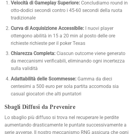
Velocità di Gameplay Superiore:
Concludiamo round in
otto-dodici secondi contro i 45-60 secondi della ruota
tradizionale
Curva di Acquisizione Accessibile:
I nuovi player
ottengono abilità in 15 a 20 min al posto delle ore
richieste richieste per il poker Texas
Chiarezza Completa:
Ciascun outcome viene generato
da meccanismi verificabili, eliminando ogni incertezza
sulla validità
Adattabilità delle Scommesse:
Gamma da dieci
centesimi a 500 euro per sola partita accomoda sia
casual giocatori che alti puntatori
Sbagli Diffusi da Prevenire
Lo sbaglio più diffuso si trova nel recuperare le perdite
aumentando drasticamente le puntate successivamente a
serie avverse. Il nostro meccanismo RNG assicura che ogni