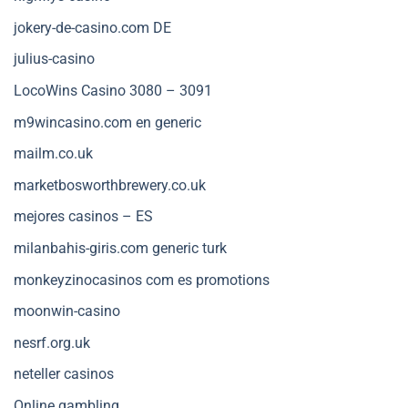
jokery-de-casino.com DE
julius-casino
LocoWins Casino 3080 – 3091
m9wincasino.com en generic
mailm.co.uk
marketbosworthbrewery.co.uk
mejores casinos – ES
milanbahis-giris.com generic turk
monkeyzinocasinos com es promotions
moonwin-casino
nesrf.org.uk
neteller casinos
Online gambling