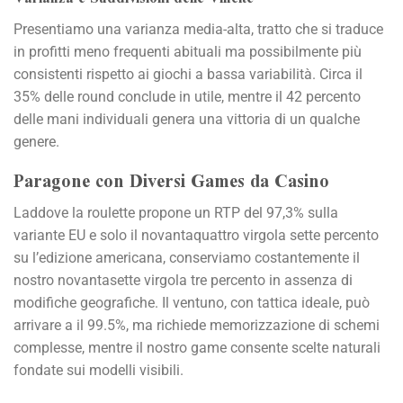
Presentiamo una varianza media-alta, tratto che si traduce
in profitti meno frequenti abituali ma possibilmente più
consistenti rispetto ai giochi a bassa variabilità. Circa il
35% delle round conclude in utile, mentre il 42 percento
delle mani individuali genera una vittoria di un qualche
genere.
Paragone con Diversi Games da Casino
Laddove la roulette propone un RTP del 97,3% sulla
variante EU e solo il novantaquattro virgola sette percento
su l’edizione americana, conserviamo costantemente il
nostro novantasette virgola tre percento in assenza di
modifiche geografiche. Il ventuno, con tattica ideale, può
arrivare a il 99.5%, ma richiede memorizzazione di schemi
complesse, mentre il nostro game consente scelte naturali
fondate sui modelli visibili.