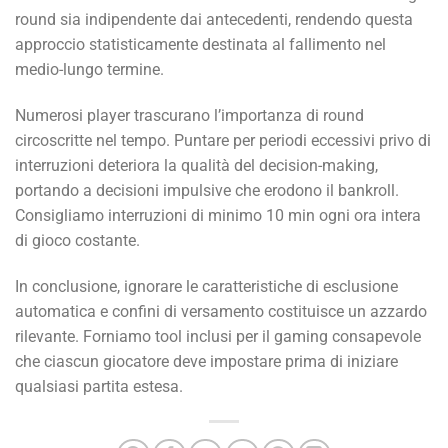
round sia indipendente dai antecedenti, rendendo questa
approccio statisticamente destinata al fallimento nel
medio-lungo termine.
Numerosi player trascurano l’importanza di round
circoscritte nel tempo. Puntare per periodi eccessivi privo di
interruzioni deteriora la qualità del decision-making,
portando a decisioni impulsive che erodono il bankroll.
Consigliamo interruzioni di minimo 10 min ogni ora intera
di gioco costante.
In conclusione, ignorare le caratteristiche di esclusione
automatica e confini di versamento costituisce un azzardo
rilevante. Forniamo tool inclusi per il gaming consapevole
che ciascun giocatore deve impostare prima di iniziare
qualsiasi partita estesa.