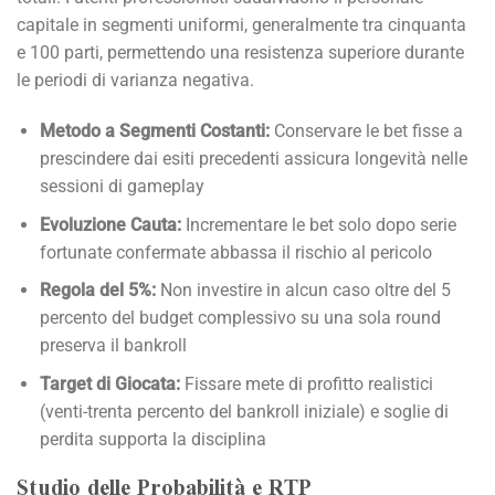
capitale in segmenti uniformi, generalmente tra cinquanta
e 100 parti, permettendo una resistenza superiore durante
le periodi di varianza negativa.
Metodo a Segmenti Costanti:
Conservare le bet fisse a
prescindere dai esiti precedenti assicura longevità nelle
sessioni di gameplay
Evoluzione Cauta:
Incrementare le bet solo dopo serie
fortunate confermate abbassa il rischio al pericolo
Regola del 5%:
Non investire in alcun caso oltre del 5
percento del budget complessivo su una sola round
preserva il bankroll
Target di Giocata:
Fissare mete di profitto realistici
(venti-trenta percento del bankroll iniziale) e soglie di
perdita supporta la disciplina
Studio delle Probabilità e RTP