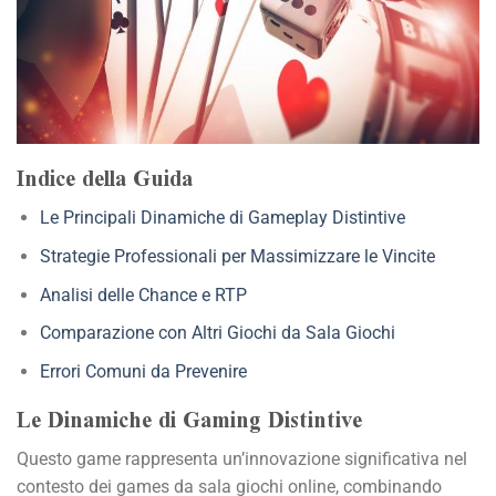
Indice della Guida
Le Principali Dinamiche di Gameplay Distintive
Strategie Professionali per Massimizzare le Vincite
Analisi delle Chance e RTP
Comparazione con Altri Giochi da Sala Giochi
Errori Comuni da Prevenire
Le Dinamiche di Gaming Distintive
Questo game rappresenta un’innovazione significativa nel
contesto dei games da sala giochi online, combinando