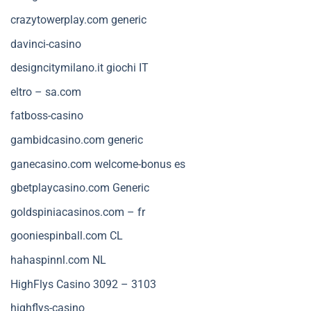
crazytowerplay.com generic
davinci-casino
designcitymilano.it giochi IT
eltro – sa.com
fatboss-casino
gambidcasino.com generic
ganecasino.com welcome-bonus es
gbetplaycasino.com Generic
goldspiniacasinos.com – fr
gooniespinball.com CL
hahaspinnl.com NL
HighFlys Casino 3092 – 3103
highflys-casino