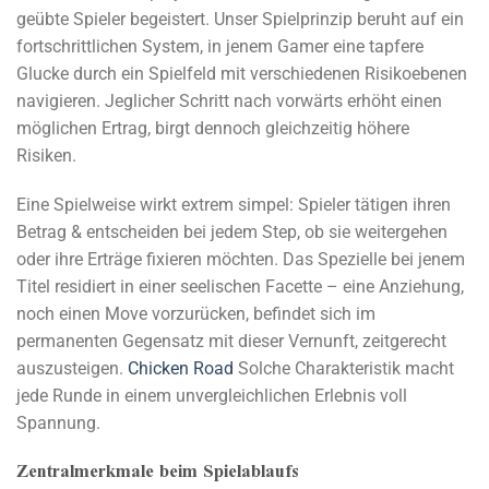
geübte Spieler begeistert. Unser Spielprinzip beruht auf ein
fortschrittlichen System, in jenem Gamer eine tapfere
Glucke durch ein Spielfeld mit verschiedenen Risikoebenen
navigieren. Jeglicher Schritt nach vorwärts erhöht einen
möglichen Ertrag, birgt dennoch gleichzeitig höhere
Risiken.
Eine Spielweise wirkt extrem simpel: Spieler tätigen ihren
Betrag & entscheiden bei jedem Step, ob sie weitergehen
oder ihre Erträge fixieren möchten. Das Spezielle bei jenem
Titel residiert in einer seelischen Facette – eine Anziehung,
noch einen Move vorzurücken, befindet sich im
permanenten Gegensatz mit dieser Vernunft, zeitgerecht
auszusteigen.
Chicken Road
Solche Charakteristik macht
jede Runde in einem unvergleichlichen Erlebnis voll
Spannung.
Zentralmerkmale beim Spielablaufs