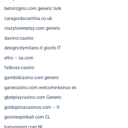
betorizgiris.com generic turk
caragordacantina.co.uk
crazytowerplay.com generic
davinci-casino
designcitymilano.it giochi IT
eltro – sa.com
fatboss-casino
gambidcasino.com generic
ganecasino.com welcome-bonus es
gbetplaycasino.com Generic
goldspiniacasinos.com – fr
gooniespinball.com CL
hahaspinnl.com NL