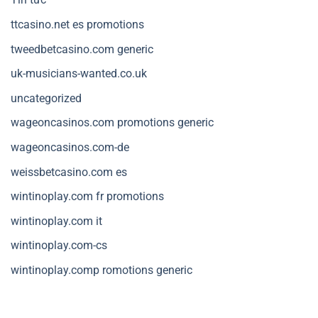
ttcasino.net es promotions
tweedbetcasino.com generic
uk-musicians-wanted.co.uk
uncategorized
wageoncasinos.com promotions generic
wageoncasinos.com-de
weissbetcasino.com es
wintinoplay.com fr promotions
wintinoplay.com it
wintinoplay.com-cs
wintinoplay.comp romotions generic