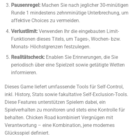
Pausenregel:
Machen Sie nach jeglicher 30-minütigen
Runde 1 mindestens zehnminütige Unterbrechung, um
affektive Choices zu vermeiden.
Verlustlimit:
Verwenden Ihr die eingebauten Limit-
Funktionen dieses Titels, um Tages-, Wochen- bzw.
Monats- Höchstgrenzen festzulegen.
Realitätscheck:
Enablen Sie Erinnerungen, die Sie
periodisch über eine Spielzeit sowie getätigte Wetten
informieren.
Dieses Game liefert umfassende Tools für Self-Control,
inkl. History, Stats sowie fakultative Self-Exclusion-Tools.
Diese Features unterstützen Spielern dabei, ein
Spielverhalten zu monitoren und stets eine Kontrolle für
behalten. Chicken Road kombiniert Vergnügen mit
Verantwortung – eine Kombination, jene modernes
Glücksspiel definiert.