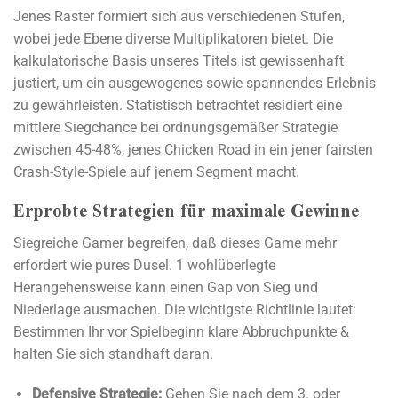
Jenes Raster formiert sich aus verschiedenen Stufen,
wobei jede Ebene diverse Multiplikatoren bietet. Die
kalkulatorische Basis unseres Titels ist gewissenhaft
justiert, um ein ausgewogenes sowie spannendes Erlebnis
zu gewährleisten. Statistisch betrachtet residiert eine
mittlere Siegchance bei ordnungsgemäßer Strategie
zwischen 45-48%, jenes Chicken Road in ein jener fairsten
Crash-Style-Spiele auf jenem Segment macht.
Erprobte Strategien für maximale Gewinne
Siegreiche Gamer begreifen, daß dieses Game mehr
erfordert wie pures Dusel. 1 wohlüberlegte
Herangehensweise kann einen Gap von Sieg und
Niederlage ausmachen. Die wichtigste Richtlinie lautet:
Bestimmen Ihr vor Spielbeginn klare Abbruchpunkte &
halten Sie sich standhaft daran.
Defensive Strategie:
Gehen Sie nach dem 3. oder