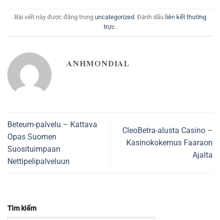
Bài viết này được đăng trong
uncategorized
. Đánh dấu
liên kết thường
trực
.
ANHMONDIAL
Beteum-palvelu – Kattava
CleoBetra-alusta Casino –
Opas Suomen
Kasinokokemus Faaraon
Suosituimpaan
Ajalta
Nettipelipalveluun
Tìm kiếm