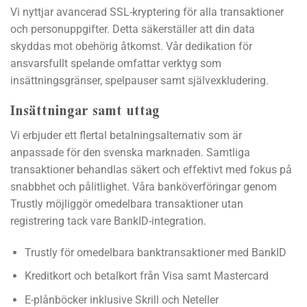
Vi nyttjar avancerad SSL-kryptering för alla transaktioner
och personuppgifter. Detta säkerställer att din data
skyddas mot obehörig åtkomst. Vår dedikation för
ansvarsfullt spelande omfattar verktyg som
insättningsgränser, spelpauser samt självexkludering.
Insättningar samt uttag
Vi erbjuder ett flertal betalningsalternativ som är
anpassade för den svenska marknaden. Samtliga
transaktioner behandlas säkert och effektivt med fokus på
snabbhet och pålitlighet. Våra banköverföringar genom
Trustly möjliggör omedelbara transaktioner utan
registrering tack vare BankID-integration.
Trustly för omedelbara banktransaktioner med BankID
Kreditkort och betalkort från Visa samt Mastercard
E-plånböcker inklusive Skrill och Neteller