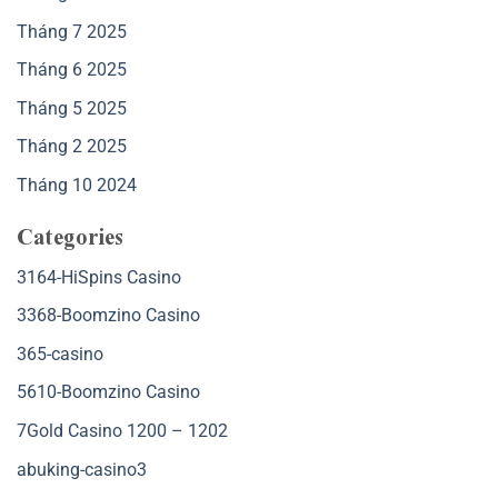
Tháng 7 2025
Tháng 6 2025
Tháng 5 2025
Tháng 2 2025
Tháng 10 2024
Categories
3164-HiSpins Casino
3368-Boomzino Casino
365-casino
5610-Boomzino Casino
7Gold Casino 1200 – 1202
abuking-casino3