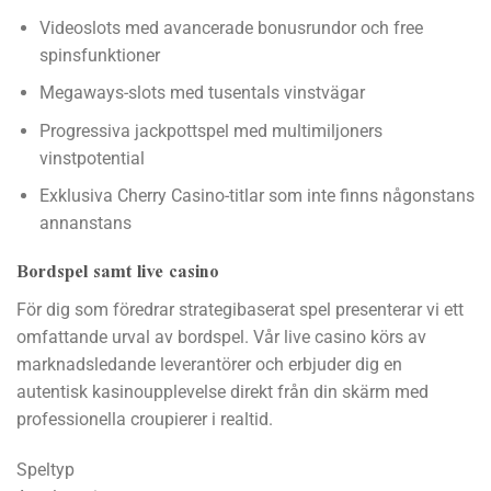
Videoslots med avancerade bonusrundor och free
spinsfunktioner
Megaways-slots med tusentals vinstvägar
Progressiva jackpottspel med multimiljoners
vinstpotential
Exklusiva Cherry Casino-titlar som inte finns någonstans
annanstans
Bordspel samt live casino
För dig som föredrar strategibaserat spel presenterar vi ett
omfattande urval av bordspel. Vår live casino körs av
marknadsledande leverantörer och erbjuder dig en
autentisk kasinoupplevelse direkt från din skärm med
professionella croupierer i realtid.
Speltyp