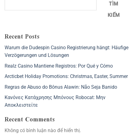
TÌM
KIẾM
Recent Posts
Warum die Dudespin Casino Registrierung hängt: Häufige
Verzögerungen und Lösungen
Realz Casino Mantiene Registros: Por Qué y Cómo
Arcticbet Holiday Promotions: Christmas, Easter, Summer
Regras de Abuso do Bônus Alawin: Não Seja Banido
Κανόνες Κατάχρησης Μπόνους Robocat: Μην
Αποκλειστείτε
Recent Comments
Không có bình luận nào để hiển thị.