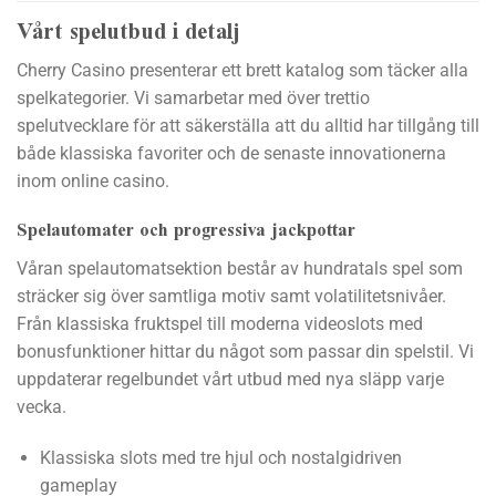
Vårt spelutbud i detalj
Cherry Casino presenterar ett brett katalog som täcker alla
spelkategorier. Vi samarbetar med över trettio
spelutvecklare för att säkerställa att du alltid har tillgång till
både klassiska favoriter och de senaste innovationerna
inom online casino.
Spelautomater och progressiva jackpottar
Våran spelautomatsektion består av hundratals spel som
sträcker sig över samtliga motiv samt volatilitetsnivåer.
Från klassiska fruktspel till moderna videoslots med
bonusfunktioner hittar du något som passar din spelstil. Vi
uppdaterar regelbundet vårt utbud med nya släpp varje
vecka.
Klassiska slots med tre hjul och nostalgidriven
gameplay