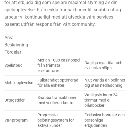
för att erbjuda dig som spelare maximal styrning av din
spelupplevelse. Från enkla transaktioner till snabba uttag
arbetar vi kontinuerligt med att utveckla våra services
baserat utifrån respons från vårt community.
Area
Beskrivning
Fördelar
Mer än 1000 casinospel
Dagliga nya titlar och
Spelutbud
från främsta
exklusiva släpp
leverantörer
Fullständigt optimerad
Njut var du än befinner
Mobilupplevelse
för alla enheter
dig utan nedladdning
Vanligtvis inom 24
Snabba transaktioner
Uttagstider
timmar med e-
med verifierat konto
plånböcker
Progressivt
Exklusiva bonusar och
VIP-program
belöningssystem för
personliga
aktiva kunder
erbjudanden