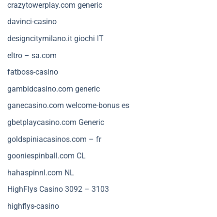
crazytowerplay.com generic
davinci-casino
designcitymilano.it giochi IT
eltro – sa.com
fatboss-casino
gambidcasino.com generic
ganecasino.com welcome-bonus es
gbetplaycasino.com Generic
goldspiniacasinos.com – fr
gooniespinball.com CL
hahaspinnl.com NL
HighFlys Casino 3092 – 3103
highflys-casino