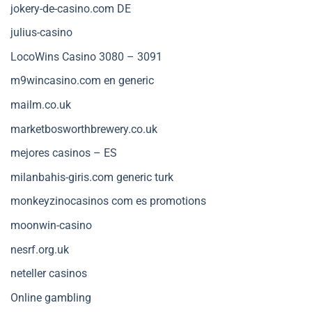
jokery-de-casino.com DE
julius-casino
LocoWins Casino 3080 – 3091
m9wincasino.com en generic
mailm.co.uk
marketbosworthbrewery.co.uk
mejores casinos – ES
milanbahis-giris.com generic turk
monkeyzinocasinos com es promotions
moonwin-casino
nesrf.org.uk
neteller casinos
Online gambling