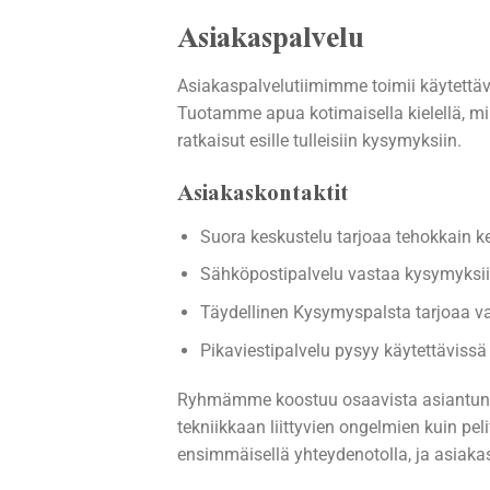
Asiakaspalvelu
Asiakaspalvelutiimimme toimii käytettä
Tuotamme apua kotimaisella kielellä, m
ratkaisut esille tulleisiin kysymyksiin.
Asiakaskontaktit
Suora keskustelu tarjoaa tehokkain ke
Sähköpostipalvelu vastaa kysymyksii
Täydellinen Kysymyspalsta tarjoaa vas
Pikaviestipalvelu pysyy käytettävissä
Ryhmämme koostuu osaavista asiantuntijo
tekniikkaan liittyvien ongelmien kuin pe
ensimmäisellä yhteydenotolla, ja asiaka