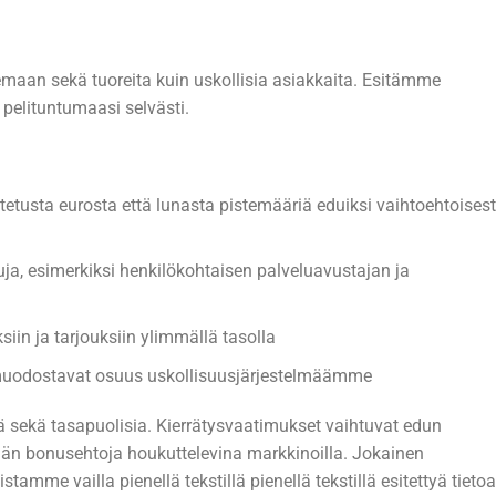
maan sekä tuoreita kuin uskollisia asiakkaita. Esitämme
t pelituntumaasi selvästi.
tetusta eurosta että lunasta pistemääriä eduiksi vaihtoehtoisest
ja, esimerkiksi henkilökohtaisen palveluavustajan ja
siin ja tarjouksiin ylimmällä tasolla
 muodostavat osuus uskollisuusjärjestelmäämme
 sekä tasapuolisia. Kierrätysvaatimukset vaihtuvat edun
ään bonusehtoja houkuttelevina markkinoilla. Jokainen
amme vailla pienellä tekstillä pienellä tekstillä esitettyä tietoa