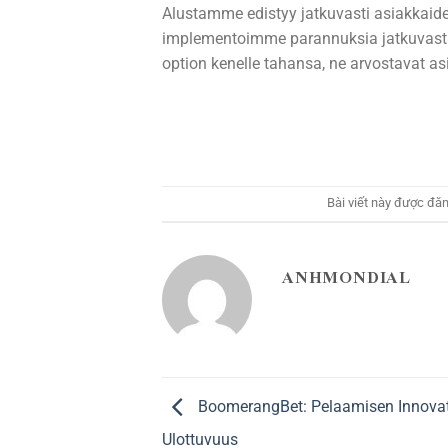
Alustamme edistyy jatkuvasti asiakkaide
implementoimme parannuksia jatkuvasti
option kenelle tahansa, ne arvostavat as
Bài viết này được đă
ANHMONDIAL
BoomerangBet: Pelaamisen Innovat
Ulottuvuus