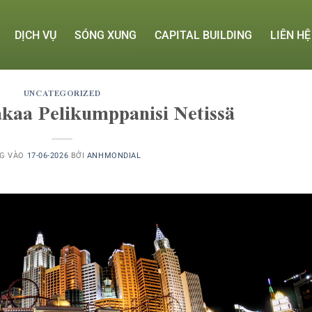
DỊCH VỤ
SÓNG XUNG
CAPITAL BUILDING
LIÊN HỆ
UNCATEGORIZED
kaa Pelikumppanisi Netissä
G VÀO
17-06-2026
BỞI
ANHMONDIAL