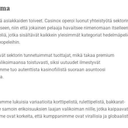
ima
ä asiakkaiden toiveet. Casinox operoi luonut yhteistyötä sektori
kseen, niin että jokainen pelaaja havaitsee nimenomaan itsellee
eliä, jotka sisältävät kaikkein yleisimmät kategoriat hedelmäpel
eopeleihin.
t sektorin tunnetuimmat tuottajat, mikä takaa premium
alikoimaansa toistuvasti, siksi uutuudet ilmestyvät
emme tuo autenttista kasinofiilistä suoraan asuntoosi
a.
mme lukuisia variaatioita korttipelistä, rulettipelistä, bakkarat-
samoin erikoisuuksien laajan valikoiman niille, jotka kaipaavat
me ovat korkeita, että kumppanimme ovat virallisia ja globaalist