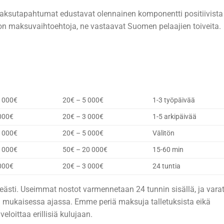
aksutapahtumat edustavat olennainen komponentti positiivista
on maksuvaihtoehtoja, ne vastaavat Suomen pelaajien toiveita.
0 000€
20€ – 5 000€
1-3 työpäivää
000€
20€ – 3 000€
1-5 arkipäivää
0 000€
20€ – 5 000€
Välitön
0 000€
50€ – 20 000€
15-60 min
000€
20€ – 3 000€
24 tuntia
eästi. Useimmat nostot varmennetaan 24 tunnin sisällä, ja vara
n mukaisessa ajassa. Emme periä maksuja talletuksista eikä
veloittaa erillisiä kulujaan.