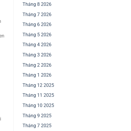
Tháng 8 2026
Tháng 7 2026
n
Tháng 6 2026
n
Tháng 5 2026
ien
Tháng 4 2026
Tháng 3 2026
Tháng 2 2026
Tháng 1 2026
Tháng 12 2025
Tháng 11 2025
Tháng 10 2025
Tháng 9 2025
i
Tháng 7 2025