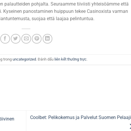
n palautteiden pohjalta. Seuraamme tiiviisti yhteisöämme että
. Kyseinen panostaminen huippuun tekee Casinoxista varman
iantuntemusta, suojaa että laajaa pelintuntua.
ng trong
uncategorized
. Đánh dấu
liên kết thường trực
.
Coolbet: Pelikokemus ja Palvelut Suomen Pelaaji
iivinen