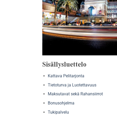
Sisällysluettelo
Kattava Pelitarjonta
Tietoturva ja Luotettavuus
Maksutavat sekä Rahansiirrot
Bonusohjelma
Tukipalvelu