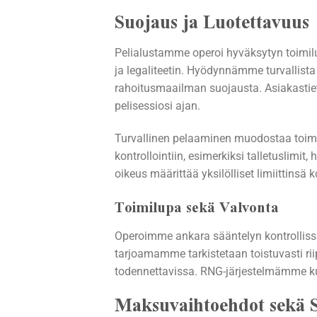
Suojaus ja Luotettavuus
Pelialustamme operoi hyväksytyn toimil
ja legaliteetin. Hyödynnämme turvallista 
rahoitusmaailman suojausta. Asiakastieto
pelisessiosi ajan.
Turvallinen pelaaminen muodostaa toi
kontrollointiin, esimerkiksi talletuslimi
oikeus määrittää yksilölliset limiittinsä
Toimilupa sekä Valvonta
Operoimme ankara sääntelyn kontrollissa
tarjoamamme tarkistetaan toistuvasti ri
todennettavissa. RNG-järjestelmämme k
Maksuvaihtoehdot sekä S