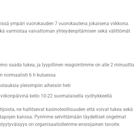
vissä ympäri vuorokauden 7 vuorokautena jokaisena viikkona.
ikä varmistaa vaivattoman yhteydenpitämisen sekä välittömät
ino saada tukea, ja tyypillinen reagointimme on alle 2 minuutti
n normaalisti 6 h kuluessa
tauksia yleisimpiin aiheisiin heti
 viikonpäivinä kello 10-22 suomalaisella vyöhykkeellä
ista, ne hallitsevat kasinoteollisuuden että voivat tukea sekä
litapojen kanssa. Pyrimme selvittämään täydelliset ongelmat
styytyväisyys on organisaatiollemme ensisijainen tavoite.