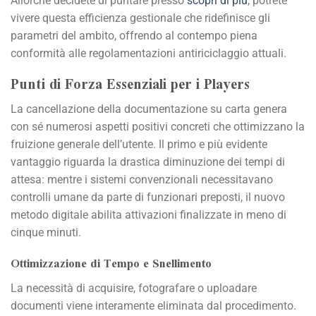
Allorché decidete di puntare presso
scopri di più
, potrete
vivere questa efficienza gestionale che ridefinisce gli
parametri del ambito, offrendo al contempo piena
conformità alle regolamentazioni antiriciclaggio attuali.
Punti di Forza Essenziali per i Players
La cancellazione della documentazione su carta genera
con sé numerosi aspetti positivi concreti che ottimizzano la
fruizione generale dell’utente. Il primo e più evidente
vantaggio riguarda la drastica diminuzione dei tempi di
attesa: mentre i sistemi convenzionali necessitavano
controlli umane da parte di funzionari preposti, il nuovo
metodo digitale abilita attivazioni finalizzate in meno di
cinque minuti.
Ottimizzazione di Tempo e Snellimento
La necessità di acquisire, fotografare o uploadare
documenti viene interamente eliminata dal procedimento.