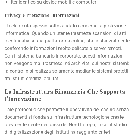
Iter identico su device mobili e computer
Privacy e Protezione Informazioni
Un elemento spesso sottovalutato concerne la protezione
informatica. Quando un utente trasmette scansioni di atti
identificativi a una piattaforma online, sta sostanzialmente
conferendo informazioni molto delicate a server remoti.
Con il sistema bancario incorporato, questi informazioni
non vengono mai trasmessi né archiviati sui nostri sistemi:
la controllo si realizza solamente mediante sistemi protetti
tra istituti creditizi abilitati.
La Infrastruttura Finanziaria Che Supporta
l’Innovazione
Tale protocollo che permette il operatività dei casinò senza
documenti si fonda su infrastrutture tecnologiche create
prevalentemente nei paesi del Nord Europa, in cui il stadio
di digitalizzazione degli istituti ha raggiunto criteri