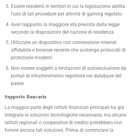
Essere residenti in territori in cui la legislazione abilita
l’uso di tali procedure per attività di gaming regolato
Aver raggiunto la maggiore età prevista dalla legge
secondo le disposizioni del nazione di residenza
Utilizzare un dispositivo con connessione internet
affidabile e browser recente che sostenga protocolli di
protezione moderni
Non essere soggetti a limitazioni di autoesclusione da
portali di intrattenimento registrate nei database del
paese
Supporto Bancaria
La maggior parte degli istituti finanziari principali ha già
integrato le soluzioni tecnologiche necessarie, ma alcune
istituti regionali o cooperative di credito potrebbero non
fornire ancora tali soluzioni. Prima di cominciare la