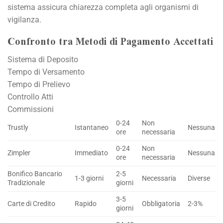
sistema assicura chiarezza completa agli organismi di
vigilanza.
Confronto tra Metodi di Pagamento Accettati
Sistema di Deposito
Tempo di Versamento
Tempo di Prelievo
Controllo Atti
Commissioni
0-24
Non
Trustly
Istantaneo
Nessuna
ore
necessaria
0-24
Non
Zimpler
Immediato
Nessuna
ore
necessaria
Bonifico Bancario
2-5
1-3 giorni
Necessaria
Diverse
Tradizionale
giorni
3-5
Carte di Credito
Rapido
Obbligatoria
2-3%
giorni