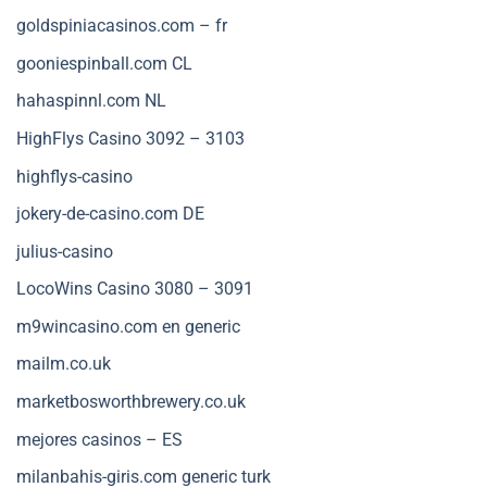
goldspiniacasinos.com – fr
gooniespinball.com CL
hahaspinnl.com NL
HighFlys Casino 3092 – 3103
highflys-casino
jokery-de-casino.com DE
julius-casino
LocoWins Casino 3080 – 3091
m9wincasino.com en generic
mailm.co.uk
marketbosworthbrewery.co.uk
mejores casinos – ES
milanbahis-giris.com generic turk