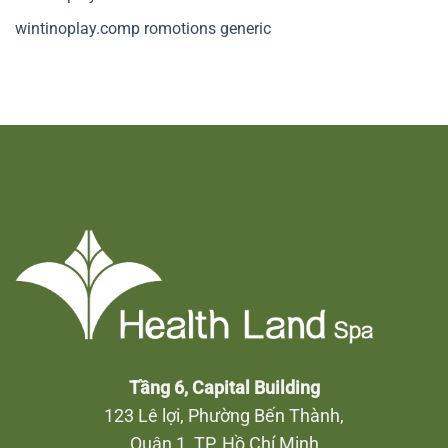
wintinoplay.comp romotions generic
Tầng 6, Capital Building
123 Lê lợi, Phường Bến Thành,
Quận 1, TP. Hồ Chí Minh