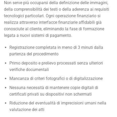
Non serve più occuparsi della definizione delle immagini,
della comprensibilità dei testi o della aderenza ai requisiti
tecnologici particolari. Ogni operazione finanziario si
realizza attraverso interfacce finanziarie affidabili già
conosciute al cliente, eliminando la fase di formazione
legata a nuovi sistemi di pagamento.
Registrazione completata in meno di 3 minuti dalla
partenza del procedimento
Primo deposito e prelievo processati senza ulteriori
verifiche documentali
Mancanza di criteri fotografici o di digitalizzazione
Nessuna necessità di mantenere copie digitali di
certificati privati su dispositivi non schermati
Riduzione del eventualità di imprecisioni umani nella
valutazione dei atti