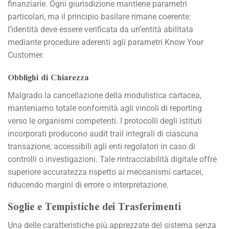
finanziarie. Ogni giurisdizione mantiene parametri
particolari, ma il principio basilare rimane coerente:
l’identità deve essere verificata da un’entità abilitata
mediante procedure aderenti agli parametri Know Your
Customer.
Obblighi di Chiarezza
Malgrado la cancellazione della modulistica cartacea,
manteniamo totale conformità agli vincoli di reporting
verso le organismi competenti. I protocolli degli istituti
incorporati producono audit trail integrali di ciascuna
transazione, accessibili agli enti regolatori in caso di
controlli o investigazioni. Tale rintracciabilità digitale offre
superiore accuratezza rispetto ai meccanismi cartacei,
riducendo margini di errore o interpretazione.
Soglie e Tempistiche dei Trasferimenti
Una delle caratteristiche più apprezzate del sistema senza