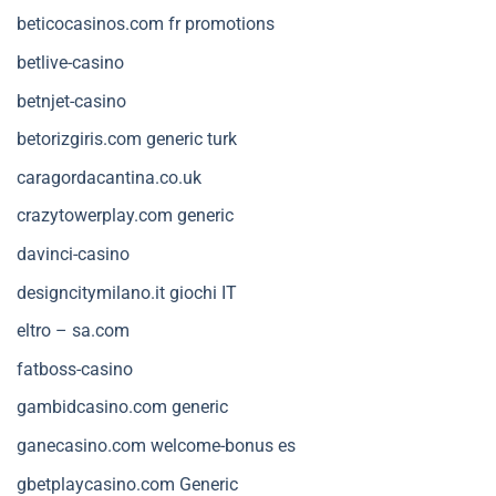
beticocasinos.com fr promotions
betlive-casino
betnjet-casino
betorizgiris.com generic turk
caragordacantina.co.uk
crazytowerplay.com generic
davinci-casino
designcitymilano.it giochi IT
eltro – sa.com
fatboss-casino
gambidcasino.com generic
ganecasino.com welcome-bonus es
gbetplaycasino.com Generic