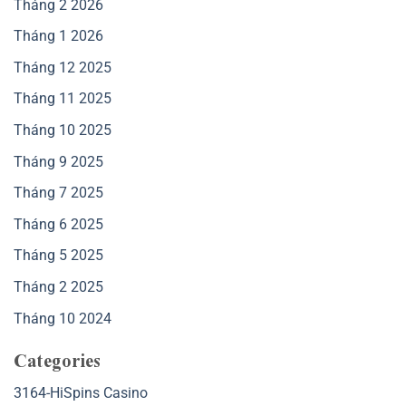
Tháng 2 2026
Tháng 1 2026
Tháng 12 2025
Tháng 11 2025
Tháng 10 2025
Tháng 9 2025
Tháng 7 2025
Tháng 6 2025
Tháng 5 2025
Tháng 2 2025
Tháng 10 2024
Categories
3164-HiSpins Casino