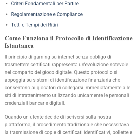
Criteri Fondamentali per Partire
Regolamentazione e Compliance
Tetti e Tempi dei Ritiri
Come Funziona il Protocollo di Identificazione
Istantanea
Il principio di gaming su internet senza obbligo di
trasmettere certificati rappresenta un’evoluzione notevole
nel comparto del gioco digitale. Questo protocollo si
appoggia su sistemi di identificazione finanziaria che
consentono ai giocatori di collegarsi immediatamente alle
siti di intrattenimento utilizzando unicamente le personali
credenziali bancarie digitali.
Quando un utente decide di iscriversi sulla nostra
piattaforma, il procedimento tradizionale che necessitava
la trasmissione di copie di certificati identificativi, bollette e