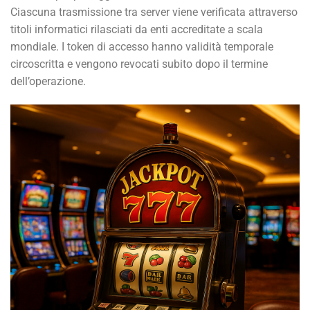
Ciascuna trasmissione tra server viene verificata attraverso
titoli informatici rilasciati da enti accreditate a scala
mondiale. I token di accesso hanno validità temporale
circoscritta e vengono revocati subito dopo il termine
dell’operazione.