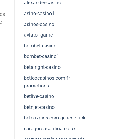
alexander-casino
asino-casino1
 os
e
asinos-casino
aviator game
bdmbet-casino
bdmbet-casino1
betalright-casino
beticocasinos.com fr
promotions
betlive-casino
betnjet-casino
betorizgiris.com generic turk
caragordacantina.co.uk