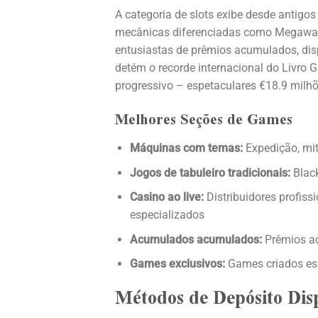
A categoria de slots exibe desde antig
mecânicas diferenciadas como Megaways,
entusiastas de prêmios acumulados, d
detém o recorde internacional do Livro 
progressivo – espetaculares €18.9 milh
Melhores Seções de Games
Máquinas com temas:
Expedição, mit
Jogos de tabuleiro tradicionais:
Black
Casino ao live:
Distribuidores profiss
especializados
Acumulados acumulados:
Prêmios ac
Games exclusivos:
Games criados esp
Métodos de Depósito Dis