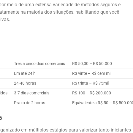
por meio de uma extensa variedade de métodos seguros e
atamente na maioria dos situações, habilitando que você
ivas.
Três a cinco dias comerciais
R$ 50,00 – R$ 50.000
Em até 24 h
R$ vinte – R$ cem mil
24-48 horas
R$ trinta – R$ 75mil
ridos
3-7 dias comerciais
R$ 100 – R$ 200.000
Prazo de 2 horas
Equivalente a R$ 50 – R$ 500.00
s
anizado em múltiplos estágios para valorizar tanto iniciantes