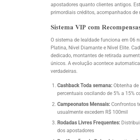
apostadores quanto clientes antigos. Es
primordiais créditos, acompanhados de r
Sistema VIP com Recompensas
O sistema de lealdade funciona em 06 nív
Platina, Nível Diamante e Nível Elite. Ca
dedicado, montantes de retirada aumenta
únicos. A evolução acontece automatic
verdadeiras.
Cashback Toda semana:
Obtenha de 
percentuais oscilando de 5% a 15% 
Campeonatos Mensais:
Confrontos t
usualmente excedem R$ 100mil
Rodadas Livres Frequentes:
Distribu
dos apostadores