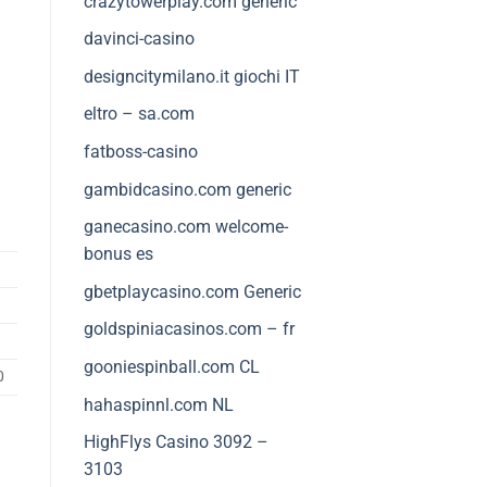
crazytowerplay.com generic
davinci-casino
designcitymilano.it giochi IT
eltro – sa.com
fatboss-casino
gambidcasino.com generic
ganecasino.com welcome-
bonus es
gbetplaycasino.com Generic
goldspiniacasinos.com – fr
gooniespinball.com CL
0
hahaspinnl.com NL
HighFlys Casino 3092 –
3103