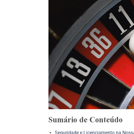
Sumário de Conteúdo
Seguridade e Licenciamento na Nos