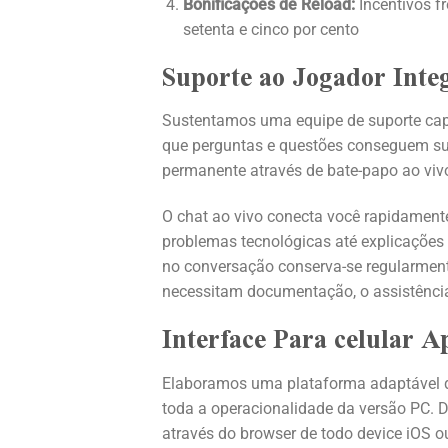
Bonificações de Reload:
Incentivos f
setenta e cinco por cento
Suporte ao Jogador Inte
Sustentamos uma equipe de suporte capac
que perguntas e questões conseguem sur
permanente através de bate-papo ao vivo,
O chat ao vivo conecta você rapidament
problemas tecnológicas até explicaçõe
no conversação conserva-se regularmen
necessitam documentação, o assistência 
Interface Para celular 
Elaboramos uma plataforma adaptável q
toda a operacionalidade da versão PC. 
através do browser de todo device iOS o