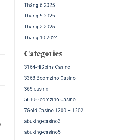
Tháng 6 2025
Tháng 5 2025
Tháng 2 2025
Tháng 10 2024
Categories
3164-HiSpins Casino
3368-Boomzino Casino
365-casino
5610-Boomzino Casino
7Gold Casino 1200 – 1202
abuking-casino3
o
abuking-casino5