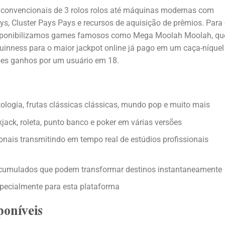
os convencionais de 3 rolos rolos até máquinas modernas com
 Cluster Pays Pays e recursos de aquisição de prêmios. Para
isponibilizamos games famosos como Mega Moolah Moolah, qu
Guinness para o maior jackpot online já pago em um caça-níquel
ões ganhos por um usuário em 18.
ologia, frutas clássicas clássicas, mundo pop e muito mais
jack, roleta, punto banco e poker em várias versões
ionais transmitindo em tempo real de estúdios profissionais
umulados que podem transformar destinos instantaneamente
ecialmente para esta plataforma
poníveis