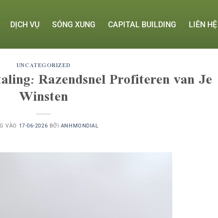
DỊCH VỤ
SÓNG XUNG
CAPITAL BUILDING
LIÊN HỆ
UNCATEGORIZED
taling: Razendsnel Profiteren van Je
Winsten
G VÀO
17-06-2026
BỞI
ANHMONDIAL