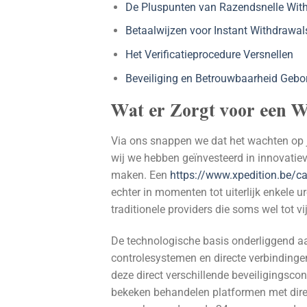
De Pluspunten van Razendsnelle Wit
Betaalwijzen voor Instant Withdrawal
Het Verificatieprocedure Versnellen
Beveiliging en Betrouwbaarheid Gebo
Wat er Zorgt voor een W
Via ons snappen we dat het wachten op 
wij we hebben geïnvesteerd in innovatie
maken. Een
https://www.xpedition.be/ca
echter in momenten tot uiterlijk enkele 
traditionele providers die soms wel tot 
De technologische basis onderliggend a
controlesystemen en directe verbindingen
deze direct verschillende beveiligingsc
bekeken behandelen platformen met dire