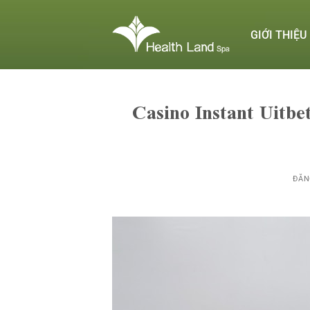
Bỏ
qua
GIỚI THIỆU
nội
dung
Casino Instant Uitbe
ĐĂN