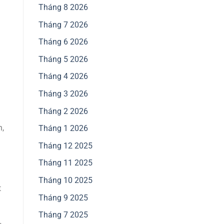
Tháng 8 2026
Tháng 7 2026
Tháng 6 2026
Tháng 5 2026
Tháng 4 2026
Tháng 3 2026
Tháng 2 2026
n,
Tháng 1 2026
Tháng 12 2025
Tháng 11 2025
Tháng 10 2025
t
Tháng 9 2025
Tháng 7 2025