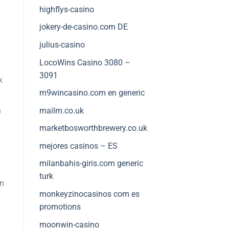
highflys-casino
jokery-de-casino.com DE
julius-casino
LocoWins Casino 3080 –
3091
k
m9wincasino.com en generic
mailm.co.uk
n
marketbosworthbrewery.co.uk
mejores casinos – ES
milanbahis-giris.com generic
turk
an
monkeyzinocasinos com es
promotions
moonwin-casino