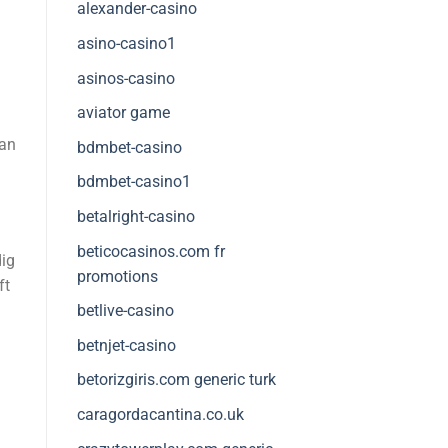
alexander-casino
asino-casino1
asinos-casino
aviator game
dan
bdmbet-casino
bdmbet-casino1
betalright-casino
beticocasinos.com fr
dig
promotions
ft
betlive-casino
betnjet-casino
betorizgiris.com generic turk
caragordacantina.co.uk