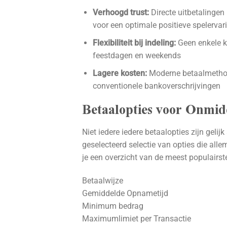
Verhoogd trust:
Directe uitbetalingen 
voor een optimale positieve spelervar
Flexibiliteit bij indeling:
Geen enkele k
feestdagen en weekends
Lagere kosten:
Moderne betaalmethod
conventionele bankoverschrijvingen
Betaalopties voor Onmidd
Niet iedere iedere betaalopties zijn gelij
geselecteerd selectie van opties die alle
je een overzicht van de meest populairst
Betaalwijze
Gemiddelde Opnametijd
Minimum bedrag
Maximumlimiet per Transactie