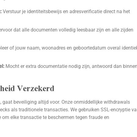
:
Verstuur je identiteitsbewijs en adresverificatie direct na het
voor dat alle documenten volledig leesbaar zijn en alle zijden
leer of jouw naam, woonadres en geboortedatum overal identie
l:
Mocht er extra documentatie nodig zijn, antwoord dan binne
rheid Verzekerd
 gaat beveiliging altijd voor. Onze onmiddellijke withdrawals
ecks als traditionele transacties. We gebruiken SSL-encryptie v
e om elke transactie te beschermen tegen fraude en