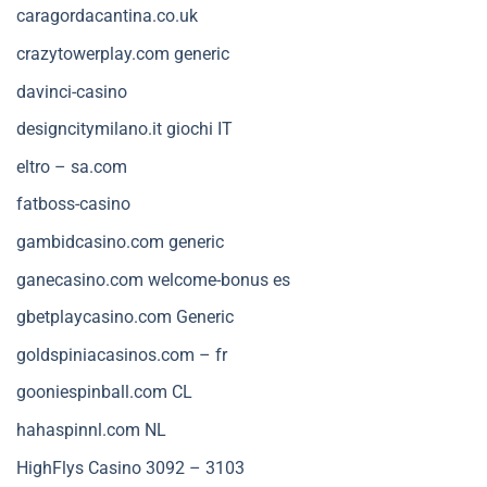
caragordacantina.co.uk
crazytowerplay.com generic
davinci-casino
designcitymilano.it giochi IT
eltro – sa.com
fatboss-casino
gambidcasino.com generic
ganecasino.com welcome-bonus es
gbetplaycasino.com Generic
goldspiniacasinos.com – fr
gooniespinball.com CL
hahaspinnl.com NL
HighFlys Casino 3092 – 3103