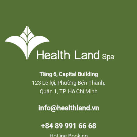
Tầng 6, Capital Building
123 Lê lợi, Phường Bến Thành,
Quận 1, TP. Hồ Chí Minh
info@healthland.vn
+84 89 991 66 68
Hotline Booking