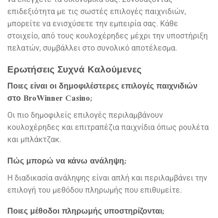
επιδεξιότητα με τις σωστές επιλογές παιχνιδιών,
μπορείτε να ενισχύσετε την εμπειρία σας. Κάθε
στοιχείο, από τους κουλοχέρηδες μέχρι την υποστήριξη
πελατών, συμβάλλει στο συνολικό αποτέλεσμα.
Ερωτήσεις Συχνά Καλούμενες
Ποιες είναι οι δημοφιλέστερες επιλογές παιχνιδιών
στο BroWinner Casino;
Οι πιο δημοφιλείς επιλογές περιλαμβάνουν
κουλοχέρηδες και επιτραπέζια παιχνίδια όπως ρουλέτα
και μπλάκτζακ.
Πώς μπορώ να κάνω ανάληψη;
Η διαδικασία ανάληψης είναι απλή και περιλαμβάνει την
επιλογή του μεθόδου πληρωμής που επιθυμείτε.
Ποιες μέθοδοι πληρωμής υποστηρίζονται;