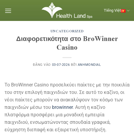
Bỏ
qua
Tiếng Việt
nội
dung
UNCATEGORIZED
Διαφορετικότητα στο BroWinner
Casino
ĐĂNG VÀO
03-07-2026
BỞI
ANHMONDIAL
Το BroWinner Casino προσελκύει παίκτες με την ποικιλία
του στην επιλογή παιχνιδιών του. Σε αυτό το καζίνο, οι
νέοι παίκτες μπορούν να ανακαλύψουν τον κόσμο των
παιχνιδιών μέσω του
browinner
. Αυτή η καζίνο
πλατφόρμα προσφέρει μια μοναδική εμπειρία
παιχνιδιού, ενσωματώνοντας σπουδαία γραφικά,
εύχρηστη διεπαφή και εξαιρετική υποστήριξη.