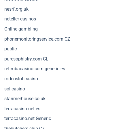
nesrf.org.uk
neteller casinos
Online gambling
phonemonitoringservice.com CZ
public
puresophistry.com CL
retimbacasino.com generic es
rodeoslot-casino
sol-casino
stanmerhouse.co.uk
terracasino.net es
terracasino.net Generic
thebutchers.club CZ