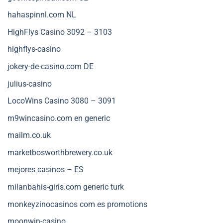
hahaspinnl.com NL
HighFlys Casino 3092 – 3103
highflys-casino
jokery-de-casino.com DE
julius-casino
LocoWins Casino 3080 – 3091
m9wincasino.com en generic
mailm.co.uk
marketbosworthbrewery.co.uk
mejores casinos – ES
milanbahis-giris.com generic turk
monkeyzinocasinos com es promotions
moonwin-casino