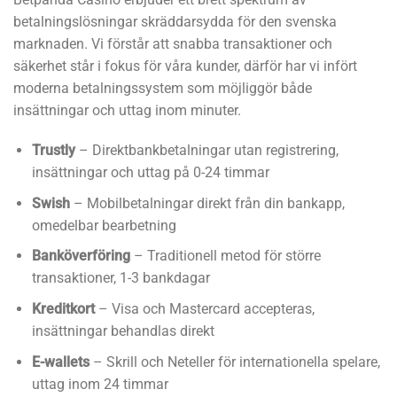
betalningslösningar skräddarsydda för den svenska
marknaden. Vi förstår att snabba transaktioner och
säkerhet står i fokus för våra kunder, därför har vi infört
moderna betalningssystem som möjliggör både
insättningar och uttag inom minuter.
Trustly
– Direktbankbetalningar utan registrering,
insättningar och uttag på 0-24 timmar
Swish
– Mobilbetalningar direkt från din bankapp,
omedelbar bearbetning
Banköverföring
– Traditionell metod för större
transaktioner, 1-3 bankdagar
Kreditkort
– Visa och Mastercard accepteras,
insättningar behandlas direkt
E-wallets
– Skrill och Neteller för internationella spelare,
uttag inom 24 timmar