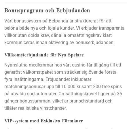
Bonusprogram och Erbjudanden
Vårt bonussystem på Betpanda är strukturerat för att
belöna både nya och lojala kunder. Vi erbjuder transparenta
villkor utan dolda krav, där alla omsättningskrav klart
kommuniceras innan aktivering av bonuserbjudanden.
Välkomsterbjudande för Nya Spelare
Nyanslutna medlemmar hos vårt casino får tillgång till ett
generöst välkomstpaket som sträcker sig över de första
fyra insättningarna. Erbjudandet inkluderar
matchningsbonusar upp till 10 000 kr samt 200 free spins
på utvalda spelautomater. Omsättningskravet ligger på 35
gånger bonussumman, vilket är branschstandard och
tillåter realistiska vinstchanser.
VIP-system med Exklusiva Förmåner