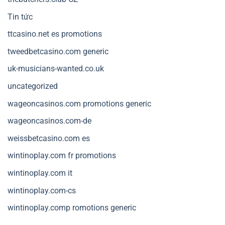
Tin tức
ttcasino.net es promotions
tweedbetcasino.com generic
uk-musicians-wanted.co.uk
uncategorized
wageoncasinos.com promotions generic
wageoncasinos.com-de
weissbetcasino.com es
wintinoplay.com fr promotions
wintinoplay.com it
wintinoplay.com-cs
wintinoplay.comp romotions generic