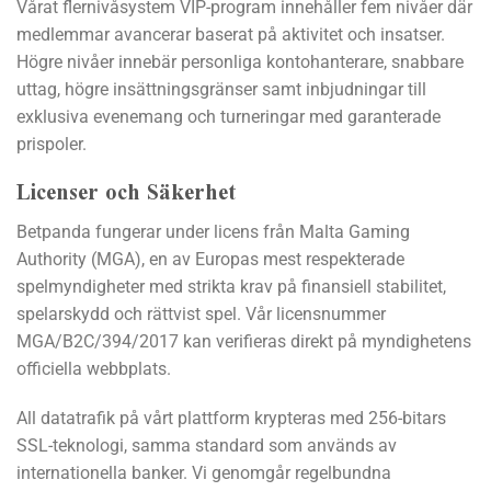
Vårat flernivåsystem VIP-program innehåller fem nivåer där
medlemmar avancerar baserat på aktivitet och insatser.
Högre nivåer innebär personliga kontohanterare, snabbare
uttag, högre insättningsgränser samt inbjudningar till
exklusiva evenemang och turneringar med garanterade
prispoler.
Licenser och Säkerhet
Betpanda fungerar under licens från Malta Gaming
Authority (MGA), en av Europas mest respekterade
spelmyndigheter med strikta krav på finansiell stabilitet,
spelarskydd och rättvist spel. Vår licensnummer
MGA/B2C/394/2017 kan verifieras direkt på myndighetens
officiella webbplats.
All datatrafik på vårt plattform krypteras med 256-bitars
SSL-teknologi, samma standard som används av
internationella banker. Vi genomgår regelbundna