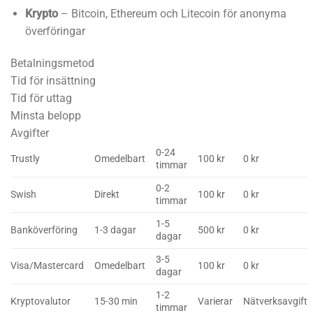
Krypto
– Bitcoin, Ethereum och Litecoin för anonyma
överföringar
Betalningsmetod
Tid för insättning
Tid för uttag
Minsta belopp
Avgifter
0-24
Trustly
Omedelbart
100 kr
0 kr
timmar
0-2
Swish
Direkt
100 kr
0 kr
timmar
1-5
Banköverföring
1-3 dagar
500 kr
0 kr
dagar
3-5
Visa/Mastercard
Omedelbart
100 kr
0 kr
dagar
1-2
Kryptovalutor
15-30 min
Varierar
Nätverksavgift
timmar