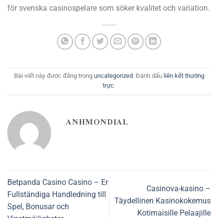
för svenska casinospelare som söker kvalitet och variation.
Bài viết này được đăng trong
uncategorized
. Đánh dấu
liên kết thường
trực
.
ANHMONDIAL
Betpanda Casino Casino – Er
Casinova-kasino –
Fullständiga Handledning till
Täydellinen Kasinokokemus
Spel, Bonusar och
Kotimaisille Pelaajille