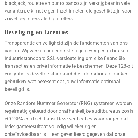
blackjack, roulette en punto banco zijn verkrijgbaar in vele
varianten, elk met eigen inzetlimieten die geschikt zijn voor
zowel beginners als high rollers.
Beveiliging en Licenties
Transparantie en veiligheid zijn de fundamenten van ons
casino. Wij werken onder strikte regelgeving en gebruiken
industriestandaard SSL-versleuteling om elke financiële
transacties en privé informatie te beschermen. Deze 128-bit
encryptie is dezelfde standaard die internationale banken
gebruiken, wat betekent dat jouw informatie optimaal
beveiligd is.
Onze Random Nummer Generator (RNG) systemen worden
regelmatig gekeurd door onafhankelijke auditbureaus zoals
eCOGRA en iTech Labs. Deze verificaties waarborgen dat
ieder gameresultaat volledig willekeurig en
onbeïnvloedbaar is – een geverifieerd gegeven dat onze