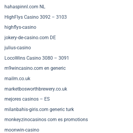
hahaspinnl.com NL
HighFlys Casino 3092 – 3103
highflys-casino
jokery-de-casino.com DE
julius-casino
LocoWins Casino 3080 – 3091
m9wincasino.com en generic
mailm.co.uk
marketbosworthbrewery.co.uk
mejores casinos – ES
milanbahis-giris.com generic turk
monkeyzinocasinos com es promotions
moonwin-casino