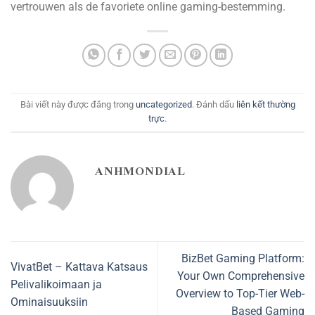
vertrouwen als de favoriete online gaming-bestemming.
Bài viết này được đăng trong
uncategorized
. Đánh dấu
liên kết thường
trực
.
ANHMONDIAL
BizBet Gaming Platform:
VivatBet – Kattava Katsaus
Your Own Comprehensive
Pelivalikoimaan ja
Overview to Top-Tier Web-
Ominaisuuksiin
Based Gaming