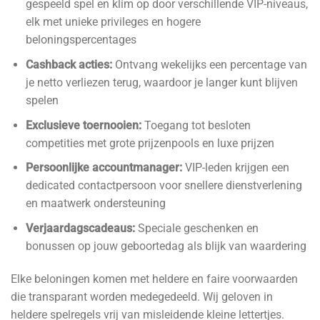
gespeeld spel en klim op door verschillende VIP-niveaus,
elk met unieke privileges en hogere
beloningspercentages
Cashback acties:
Ontvang wekelijks een percentage van
je netto verliezen terug, waardoor je langer kunt blijven
spelen
Exclusieve toernooien:
Toegang tot besloten
competities met grote prijzenpools en luxe prijzen
Persoonlijke accountmanager:
VIP-leden krijgen een
dedicated contactpersoon voor snellere dienstverlening
en maatwerk ondersteuning
Verjaardagscadeaus:
Speciale geschenken en
bonussen op jouw geboortedag als blijk van waardering
Elke beloningen komen met heldere en faire voorwaarden
die transparant worden medegedeeld. Wij geloven in
heldere spelregels vrij van misleidende kleine lettertjes.