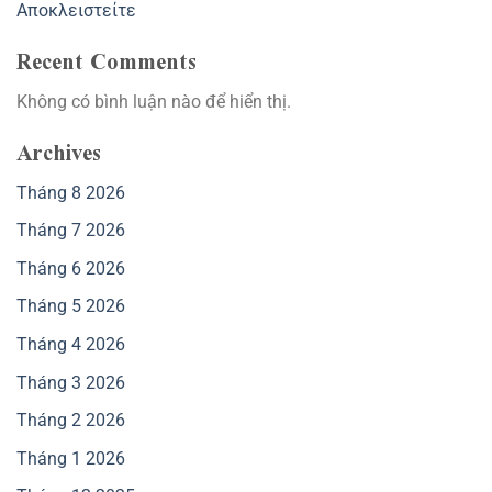
Αποκλειστείτε
Recent Comments
Không có bình luận nào để hiển thị.
Archives
Tháng 8 2026
Tháng 7 2026
Tháng 6 2026
Tháng 5 2026
Tháng 4 2026
Tháng 3 2026
Tháng 2 2026
Tháng 1 2026