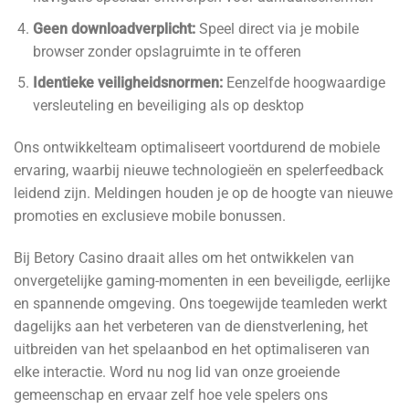
Geen downloadverplicht:
Speel direct via je mobile
browser zonder opslagruimte in te offeren
Identieke veiligheidsnormen:
Eenzelfde hoogwaardige
versleuteling en beveiliging als op desktop
Ons ontwikkelteam optimaliseert voortdurend de mobiele
ervaring, waarbij nieuwe technologieën en spelerfeedback
leidend zijn. Meldingen houden je op de hoogte van nieuwe
promoties en exclusieve mobile bonussen.
Bij Betory Casino draait alles om het ontwikkelen van
onvergetelijke gaming-momenten in een beveiligde, eerlijke
en spannende omgeving. Ons toegewijde teamleden werkt
dagelijks aan het verbeteren van de dienstverlening, het
uitbreiden van het spelaanbod en het optimaliseren van
elke interactie. Word nu nog lid van onze groeiende
gemeenschap en ervaar zelf hoe vele spelers ons