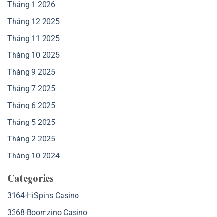
Tháng 1 2026
Tháng 12 2025
Tháng 11 2025
Tháng 10 2025
Tháng 9 2025
Tháng 7 2025
Tháng 6 2025
Tháng 5 2025
Tháng 2 2025
Tháng 10 2024
Categories
3164-HiSpins Casino
3368-Boomzino Casino