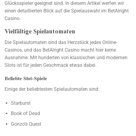
Glücksspieler geeignet sind. In diesem Artikel werfen wir
einen detaillierten Blick auf die Spielauswahl im BetAlright
Casino.
Vielfältige Spielautomaten
Die Spielautomaten sind das Herzstück jedes Online-
Casinos, und das BetAlright Casino macht hier keine
Ausnahme. Mit hunderten von klassischen und modernen
Slots ist für jeden Geschmack etwas dabei.
Beliebte Slot-Spiele
Einige der beliebtesten Spielautomaten sind:
Starburst
Book of Dead
Gonzo’s Quest