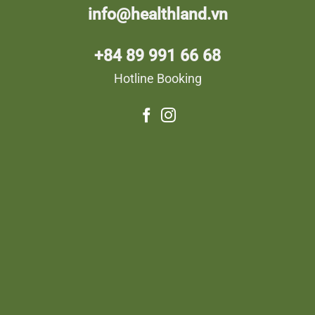
info@healthland.vn
+84 89 991 66 68
Hotline Booking