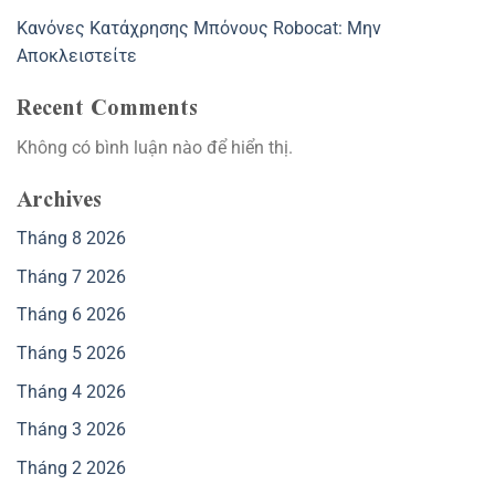
Κανόνες Κατάχρησης Μπόνους Robocat: Μην
Αποκλειστείτε
Recent Comments
Không có bình luận nào để hiển thị.
Archives
Tháng 8 2026
Tháng 7 2026
Tháng 6 2026
Tháng 5 2026
Tháng 4 2026
Tháng 3 2026
Tháng 2 2026