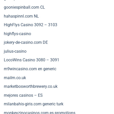
gooniespinball.com CL
hahaspinnl.com NL
HighFlys Casino 3092 – 3103
highflys-casino
jokery-de-casino.com DE
julius-casino
LocoWins Casino 3080 – 3091
m9wincasino.com en generic
mailm.co.uk
marketbosworthbrewery.co.uk
mejores casinos – ES
milanbahis-giris.com generic turk
monkeyzinocasinos com es promotions