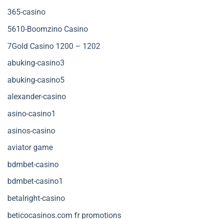
365-casino
5610-Boomzino Casino
7Gold Casino 1200 – 1202
abuking-casino3
abuking-casino5
alexander-casino
asino-casino1
asinos-casino
aviator game
bdmbet-casino
bdmbet-casino1
betalright-casino
beticocasinos.com fr promotions