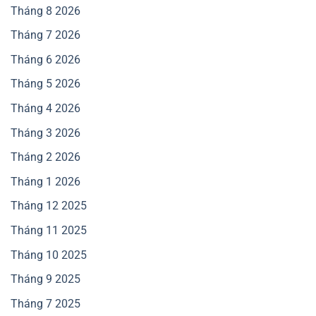
Tháng 8 2026
Tháng 7 2026
Tháng 6 2026
Tháng 5 2026
Tháng 4 2026
Tháng 3 2026
Tháng 2 2026
Tháng 1 2026
Tháng 12 2025
Tháng 11 2025
Tháng 10 2025
Tháng 9 2025
Tháng 7 2025