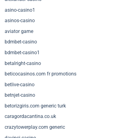
asino-casino1
asinos-casino
aviator game
bdmbet-casino
bdmbet-casino1
betalright-casino
beticocasinos.com fr promotions
betlive-casino
betnjet-casino
betorizgiris.com generic turk
caragordacantina.co.uk
crazytowerplay.com generic
davinci-casino