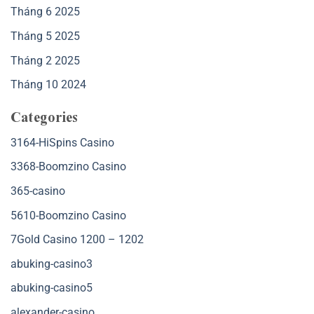
Tháng 6 2025
Tháng 5 2025
Tháng 2 2025
Tháng 10 2024
Categories
3164-HiSpins Casino
3368-Boomzino Casino
365-casino
5610-Boomzino Casino
7Gold Casino 1200 – 1202
abuking-casino3
abuking-casino5
alexander-casino