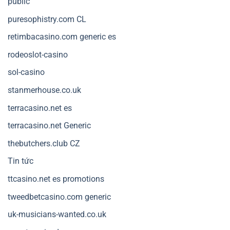
public
puresophistry.com CL
retimbacasino.com generic es
rodeoslot-casino
sol-casino
stanmerhouse.co.uk
terracasino.net es
terracasino.net Generic
thebutchers.club CZ
Tin tức
ttcasino.net es promotions
tweedbetcasino.com generic
uk-musicians-wanted.co.uk