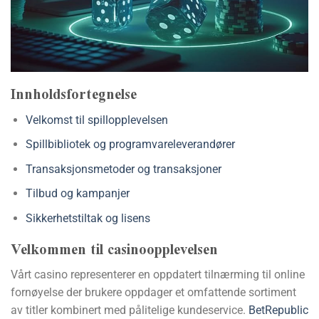
Innholdsfortegnelse
Velkomst til spillopplevelsen
Spillbibliotek og programvareleverandører
Transaksjonsmetoder og transaksjoner
Tilbud og kampanjer
Sikkerhetstiltak og lisens
Velkommen til casinoopplevelsen
Vårt casino representerer en oppdatert tilnærming til online
fornøyelse der brukere oppdager et omfattende sortiment
av titler kombinert med pålitelige kundeservice.
BetRepublic