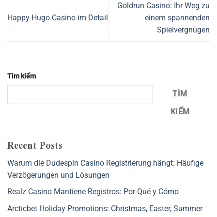
Goldrun Casino: Ihr Weg zu
Happy Hugo Casino im Detail
einem spannenden
Spielvergnügen
Tìm kiếm
TÌM
KIẾM
Recent Posts
Warum die Dudespin Casino Registrierung hängt: Häufige
Verzögerungen und Lösungen
Realz Casino Mantiene Registros: Por Qué y Cómo
Arcticbet Holiday Promotions: Christmas, Easter, Summer