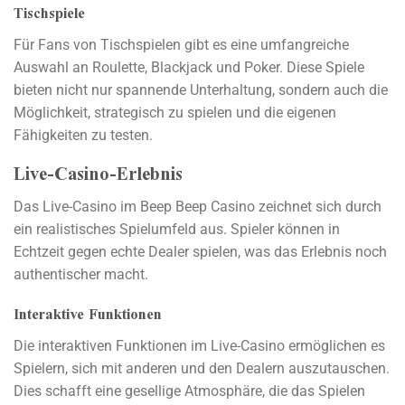
Tischspiele
Für Fans von Tischspielen gibt es eine umfangreiche
Auswahl an Roulette, Blackjack und Poker. Diese Spiele
bieten nicht nur spannende Unterhaltung, sondern auch die
Möglichkeit, strategisch zu spielen und die eigenen
Fähigkeiten zu testen.
Live-Casino-Erlebnis
Das Live-Casino im Beep Beep Casino zeichnet sich durch
ein realistisches Spielumfeld aus. Spieler können in
Echtzeit gegen echte Dealer spielen, was das Erlebnis noch
authentischer macht.
Interaktive Funktionen
Die interaktiven Funktionen im Live-Casino ermöglichen es
Spielern, sich mit anderen und den Dealern auszutauschen.
Dies schafft eine gesellige Atmosphäre, die das Spielen