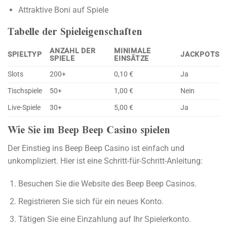
Attraktive Boni auf Spiele
Tabelle der Spieleigenschaften
ANZAHL DER
MINIMALE
SPIELTYP
JACKPOTS
SPIELE
EINSÄTZE
Slots
200+
0,10 €
Ja
Tischspiele
50+
1,00 €
Nein
Live-Spiele
30+
5,00 €
Ja
Wie Sie im Beep Beep Casino spielen
Der Einstieg ins Beep Beep Casino ist einfach und
unkompliziert. Hier ist eine Schritt-für-Schritt-Anleitung:
Besuchen Sie die Website des Beep Beep Casinos.
Registrieren Sie sich für ein neues Konto.
Tätigen Sie eine Einzahlung auf Ihr Spielerkonto.