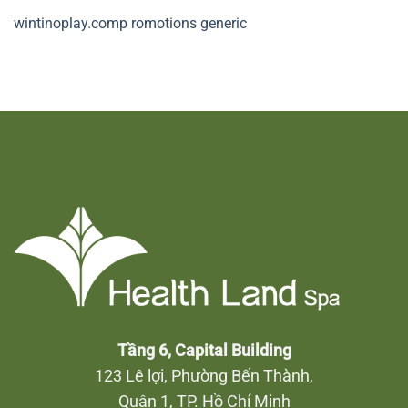
wintinoplay.comp romotions generic
Tầng 6, Capital Building
123 Lê lợi, Phường Bến Thành,
Quận 1, TP. Hồ Chí Minh