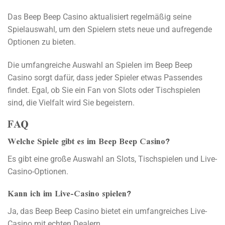
Das Beep Beep Casino aktualisiert regelmäßig seine
Spielauswahl, um den Spielern stets neue und aufregende
Optionen zu bieten.
Die umfangreiche Auswahl an Spielen im Beep Beep
Casino sorgt dafür, dass jeder Spieler etwas Passendes
findet. Egal, ob Sie ein Fan von Slots oder Tischspielen
sind, die Vielfalt wird Sie begeistern.
FAQ
Welche Spiele gibt es im Beep Beep Casino?
Es gibt eine große Auswahl an Slots, Tischspielen und Live-
Casino-Optionen.
Kann ich im Live-Casino spielen?
Ja, das Beep Beep Casino bietet ein umfangreiches Live-
Casino mit echten Dealern.