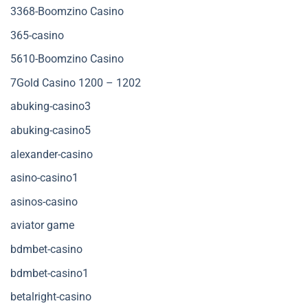
3368-Boomzino Casino
365-casino
5610-Boomzino Casino
7Gold Casino 1200 – 1202
abuking-casino3
abuking-casino5
alexander-casino
asino-casino1
asinos-casino
aviator game
bdmbet-casino
bdmbet-casino1
betalright-casino