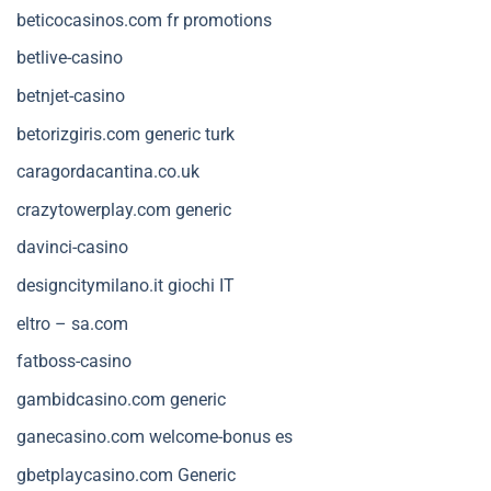
beticocasinos.com fr promotions
betlive-casino
betnjet-casino
betorizgiris.com generic turk
caragordacantina.co.uk
crazytowerplay.com generic
davinci-casino
designcitymilano.it giochi IT
eltro – sa.com
fatboss-casino
gambidcasino.com generic
ganecasino.com welcome-bonus es
gbetplaycasino.com Generic