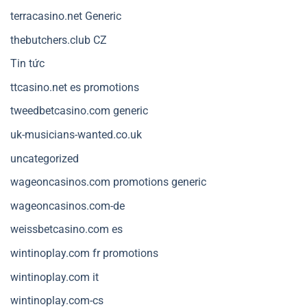
terracasino.net Generic
thebutchers.club CZ
Tin tức
ttcasino.net es promotions
tweedbetcasino.com generic
uk-musicians-wanted.co.uk
uncategorized
wageoncasinos.com promotions generic
wageoncasinos.com-de
weissbetcasino.com es
wintinoplay.com fr promotions
wintinoplay.com it
wintinoplay.com-cs