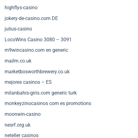
highflys-casino
jokery-de-casino.com DE
julius-casino
LocoWins Casino 3080 – 3091
m9wincasino.com en generic
mailm.co.uk
marketbosworthbrewery.co.uk
mejores casinos – ES
milanbahis-giris.com generic turk
monkeyzinocasinos com es promotions
moonwin-casino
nesrf.org.uk
neteller casinos