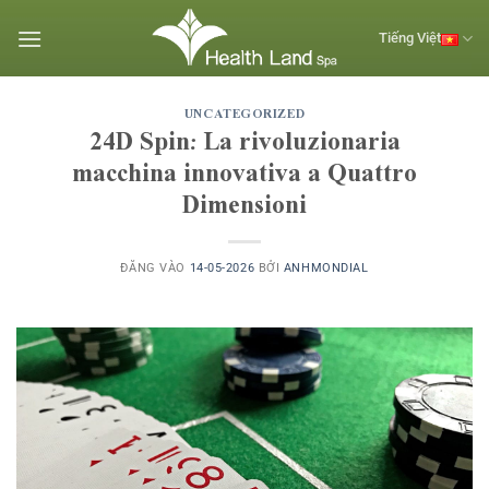
Bỏ
qua
Tiếng Việt
nội
dung
UNCATEGORIZED
24D Spin: La rivoluzionaria
macchina innovativa a Quattro
Dimensioni
ĐĂNG VÀO
14-05-2026
BỞI
ANHMONDIAL