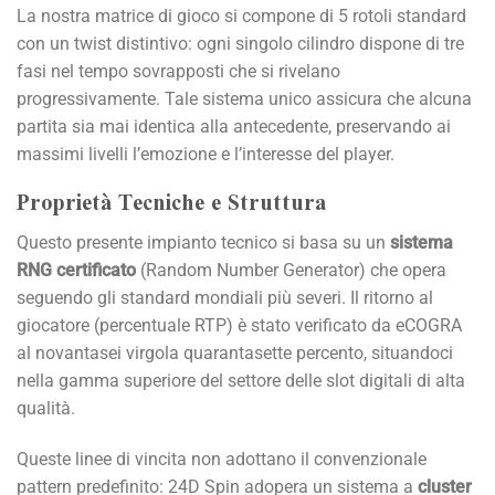
La nostra matrice di gioco si compone di 5 rotoli standard
con un twist distintivo: ogni singolo cilindro dispone di tre
fasi nel tempo sovrapposti che si rivelano
progressivamente. Tale sistema unico assicura che alcuna
partita sia mai identica alla antecedente, preservando ai
massimi livelli l’emozione e l’interesse del player.
Proprietà Tecniche e Struttura
Questo presente impianto tecnico si basa su un
sistema
RNG certificato
(Random Number Generator) che opera
seguendo gli standard mondiali più severi. Il ritorno al
giocatore (percentuale RTP) è stato verificato da eCOGRA
al novantasei virgola quarantasette percento, situandoci
nella gamma superiore del settore delle slot digitali di alta
qualità.
Queste linee di vincita non adottano il convenzionale
pattern predefinito: 24D Spin adopera un sistema a
cluster