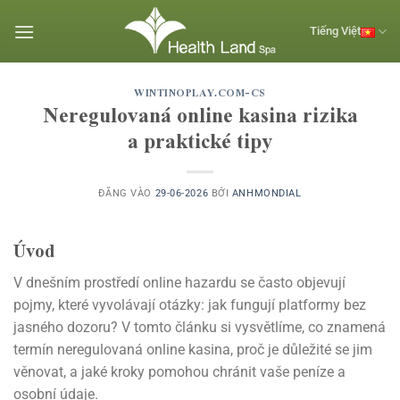
Bỏ
qua
Tiếng Việt
nội
dung
WINTINOPLAY.COM-CS
Neregulovaná online kasina rizika
a praktické tipy
ĐĂNG VÀO
29-06-2026
BỞI
ANHMONDIAL
Úvod
V dnešním prostředí online hazardu se často objevují
pojmy, které vyvolávají otázky: jak fungují platformy bez
jasného dozoru? V tomto článku si vysvětlíme, co znamená
termín neregulovaná online kasina, proč je důležité se jim
věnovat, a jaké kroky pomohou chránit vaše peníze a
osobní údaje.