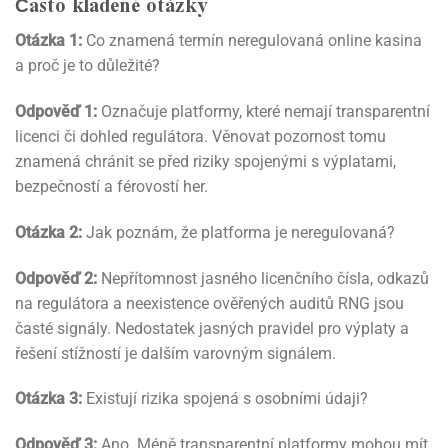
Často kladené otázky
Otázka 1:
Co znamená termín neregulovaná online kasina
a proč je to důležité?
Odpověď 1:
Označuje platformy, které nemají transparentní
licenci či dohled regulátora. Věnovat pozornost tomu
znamená chránit se před riziky spojenými s výplatami,
bezpečností a férovostí her.
Otázka 2:
Jak poznám, že platforma je neregulovaná?
Odpověď 2:
Nepřítomnost jasného licenčního čísla, odkazů
na regulátora a neexistence ověřených auditů RNG jsou
časté signály. Nedostatek jasných pravidel pro výplaty a
řešení stížností je dalším varovným signálem.
Otázka 3:
Existují rizika spojená s osobními údaji?
Odpověď 3:
Ano. Méně transparentní platformy mohou mít