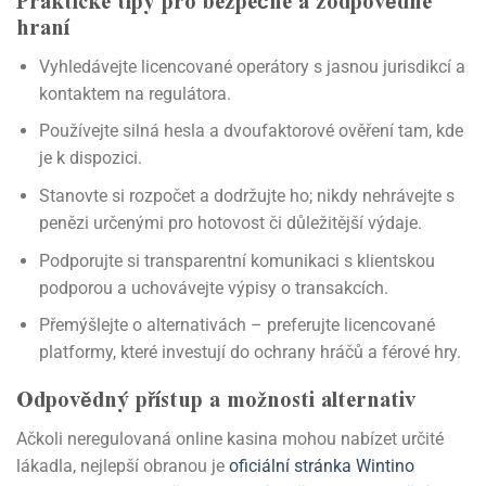
Praktické tipy pro bezpečné a zodpovědné
hraní
Vyhledávejte licencované operátory s jasnou jurisdikcí a
kontaktem na regulátora.
Používejte silná hesla a dvoufaktorové ověření tam, kde
je k dispozici.
Stanovte si rozpočet a dodržujte ho; nikdy nehrávejte s
penězi určenými pro hotovost či důležitější výdaje.
Podporujte si transparentní komunikaci s klientskou
podporou a uchovávejte výpisy o transakcích.
Přemýšlejte o alternativách – preferujte licencované
platformy, které investují do ochrany hráčů a férové hry.
Odpovědný přístup a možnosti alternativ
Ačkoli neregulovaná online kasina mohou nabízet určité
lákadla, nejlepší obranou je
oficiální stránka Wintino