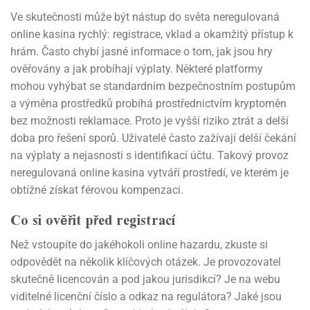
Ve skutečnosti může být nástup do světa neregulovaná
online kasina rychlý: registrace, vklad a okamžitý přístup k
hrám. Často chybí jasné informace o tom, jak jsou hry
ověřovány a jak probíhají výplaty. Některé platformy
mohou vyhýbat se standardním bezpečnostním postupům
a výměna prostředků probíhá prostřednictvím kryptoměn
bez možnosti reklamace. Proto je vyšší riziko ztrát a delší
doba pro řešení sporů. Uživatelé často zažívají delší čekání
na výplaty a nejasnosti s identifikací účtu. Takový provoz
neregulovaná online kasina vytváří prostředí, ve kterém je
obtížné získat férovou kompenzaci.
Co si ověřit před registrací
Než vstoupíte do jakéhokoli online hazardu, zkuste si
odpovědět na několik klíčových otázek. Je provozovatel
skutečně licencován a pod jakou jurisdikcí? Je na webu
viditelné licenční číslo a odkaz na regulátora? Jaké jsou