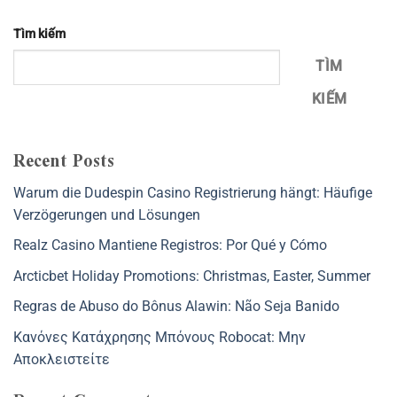
Tìm kiếm
TÌM
KIẾM
Recent Posts
Warum die Dudespin Casino Registrierung hängt: Häufige
Verzögerungen und Lösungen
Realz Casino Mantiene Registros: Por Qué y Cómo
Arcticbet Holiday Promotions: Christmas, Easter, Summer
Regras de Abuso do Bônus Alawin: Não Seja Banido
Κανόνες Κατάχρησης Μπόνους Robocat: Μην
Αποκλειστείτε