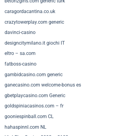
betorizgiris.com generic turk
caragordacantina.co.uk
crazytowerplay.com generic
davinci-casino
designcitymilano.it giochi IT
eltro – sa.com
fatboss-casino
gambidcasino.com generic
ganecasino.com welcome-bonus es
gbetplaycasino.com Generic
goldspiniacasinos.com – fr
gooniespinball.com CL
hahaspinnl.com NL