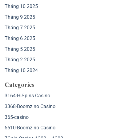
Tháng 10 2025
Tháng 9 2025
Tháng 7 2025
Tháng 6 2025
Tháng 5 2025
Tháng 2 2025
Tháng 10 2024
Categories
3164-HiSpins Casino
3368-Boomzino Casino
365-casino
5610-Boomzino Casino