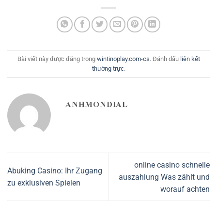
Bài viết này được đăng trong
wintinoplay.com-cs
. Đánh dấu
liên kết
thường trực
.
ANHMONDIAL
online casino schnelle
Abuking Casino: Ihr Zugang
auszahlung Was zählt und
zu exklusiven Spielen
worauf achten